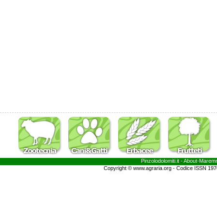
Pinzolodolomiti.it
- About-
Marem
Copyright © www.agraria.org - Codice ISSN 19