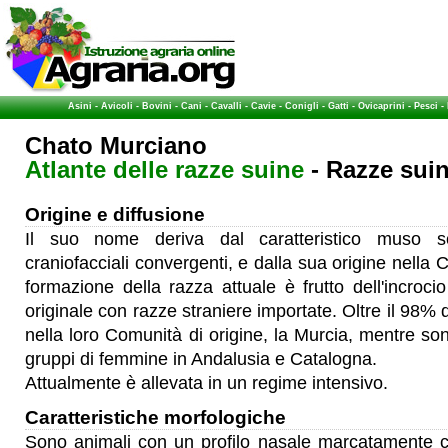
Asini
-
Avicoli
-
Bovini
-
Cani
-
Cavalli
-
Cavie
-
Conigli
-
Gatti
-
Ovicaprini
-
Pesci
-
Chato Murciano
Atlante delle razze suine
- Razze suin
Origine e diffusione
Il suo nome deriva dal caratteristico muso sc
craniofacciali convergenti, e dalla sua origine nell
formazione della razza attuale è frutto dell'incroc
originale con razze straniere importate.
Oltre il 98% 
nella loro Comunità di origine, la Murcia, mentre son
gruppi di femmine in Andalusia e Catalogna.
Attualmente è allevata in un regime intensivo.
Caratteristiche morfologiche
Sono animali con un profilo nasale marcatamente 