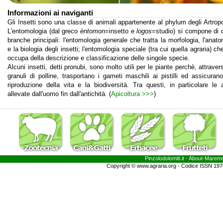
Informazioni ai naviganti
Gli Insetti sono una classe di animali appartenente al phylum degli Artropo
L'entomologia (dal greco
èntomon
=insetto e
logos
=studio) si compone di 
branche principali: l'entomologia generale che tratta la morfologia, l'anato
e la biologia degli insetti; l'entomologia speciale (tra cui quella agraria) ch
occupa della descrizione e classificazione delle singole specie.
Alcuni insetti, detti pronubi, sono molto utili per le piante perchè, attraver
granuli di polline, trasportano i gameti maschili ai pistilli ed assicurano
riproduzione della vita e la biodiversità. Tra questi, in particolare le a
allevate dall'uomo fin dall'antichità. (
Apicoltura >>>
)
Pinzolodolomiti.it
- About-
Marem
Copyright © www.agraria.org - Codice ISSN 19