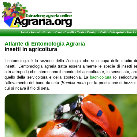
Asini
-
Avicoli
-
Bovini
-
Cani
-
Cavalli
-
Cavie
-
Conigli
-
Gatti
-
Ovicaprini
-
Pesci
-
Atlante di Entomologia Agraria
Insetti in agricoltura
L'entomologia è la sezione della Zoologia che si occupa dello studio de
insetti. L'entomologia agraria tratta essenzialmente le specie di insetti (e
altri artropodi) che interessano il mondo dell'agricoltura e, in senso lato, a
quello della selvicoltura e della zootecnia. La
bachicoltura
(o sericoltura
l'allevamento del baco da seta (
Bombix mori
) per la produzione di bozzoli
cui si ricava il filo di seta.