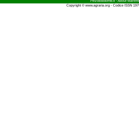
Pinzolodolomiti.it
- About-
Marem
Copyright © www.agraria.org - Codice ISSN 19