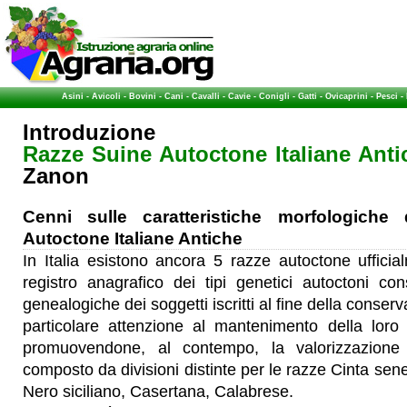
Asini
-
Avicoli
-
Bovini
-
Cani
-
Cavalli
-
Cavie
-
Conigli
-
Gatti
-
Ovicaprini
-
Pesci
-
Introduzione
Razze Suine Autoctone Italiane Anti
Zanon
Cenni sulle caratteristiche morfologiche 
Autoctone Italiane Antiche
In Italia esistono ancora 5 razze autoctone ufficial
registro anagrafico dei tipi genetici autoctoni co
genealogiche dei soggetti iscritti al fine della conser
particolare attenzione al mantenimento della loro 
promuovendone, al contempo, la valorizzazion
composto da divisioni distinte per le razze Cinta s
Nero siciliano, Casertana, Calabrese.