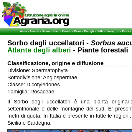
Asini
-
Avicoli
-
Bovini
-
Cani
-
Cavalli
-
Cavie
-
Conigli
-
Gatti
-
Ovicaprini
-
Pesci
-
Sorbo degli uccellatori -
Sorbus aucu
Atlante degli alberi
- Piante forestali
Classificazione, origine e diffusione
Divisione: Spermatophyta
Sottodivisione: Angiospermae
Classe: Dicotyledones
Famiglia: Rosaceae
Il Sorbo degli uccellatori è una pianta originari
settentrionale e delle montagne del sud. E' presen
metri di quota. In Italia è presente in tutte le regioni
Sicilia e Sardegna.