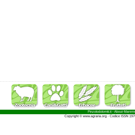
Pinzolodolomiti.it
- About-
Marem
Copyright © www.agraria.org - Codice ISSN 19