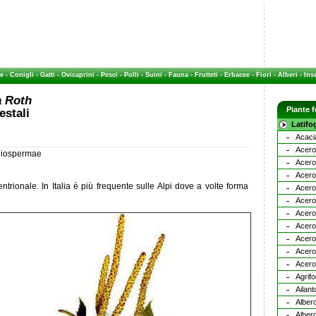
e
-
Conigli
-
Gatti
-
Ovicaprini
-
Pesci
-
Polli
-
Suini
-
Fauna
-
Frutteti
-
Erbacee
-
Fiori
-
Alberi
-
Inse
a Roth
Piante f
estali
Latifog
Acaci
Acero
ngiospermae
Acero
Acero
entrionale. In Italia è più frequente sulle Alpi dove a volte forma
Acero
Acero
Acero
Acero
Acero
Acero
Acero
Agrifo
Ailant
Albero
Albero