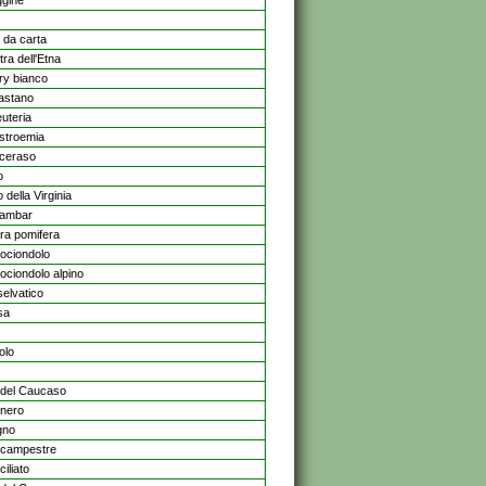
gine
 da carta
ra dell'Etna
ry bianco
astano
uteria
stroemia
ceraso
o
 della Virginia
dambar
ra pomifera
ociondolo
ociondolo alpino
selvatico
sa
olo
del Caucaso
nero
gno
campestre
iliato