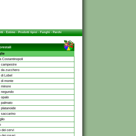
tti
-
Estimo
-
Prodotti tipici
-
Funghi
-
Parchi
orestali
lie
a Costantinopoli
 campestre
 da zucchero
 di Lobel
 di monte
 minore
 negundo
 opalo
 palmato
 platanoide
 saccarino
glio
o
 dei cervi
 dei rosari