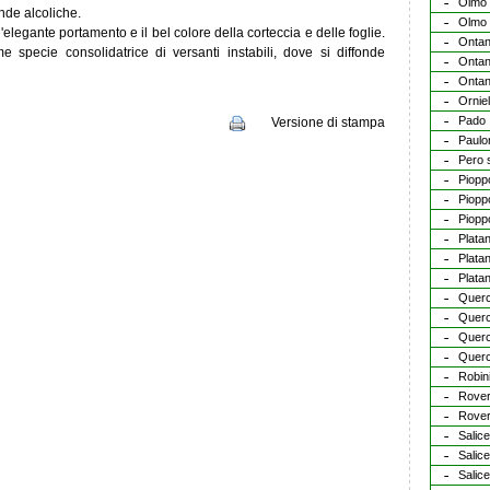
Olmo 
nde alcoliche.
Olmo
legante portamento e il bel colore della corteccia e delle foglie.
Ontan
e specie consolidatrice di versanti instabili, dove si diffonde
Ontan
Ontan
Orniel
Pado
Versione di stampa
Paulo
Pero 
Piopp
Piopp
Piopp
Platan
Plata
Platan
Querc
Querc
Querc
Querc
Robin
Rove
Rover
Salic
Salic
Salic