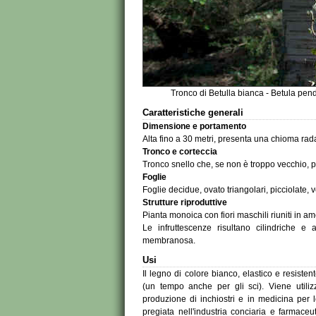
Tronco di Betulla bianca - Betula pen
Caratteristiche generali
Dimensione e portamento
Alta fino a 30 metri, presenta una chioma rada
Tronco e corteccia
Tronco snello che, se non è troppo vecchio, p
Foglie
Foglie decidue, ovato triangolari, picciolate, 
Strutture riproduttive
Pianta monoica con fiori maschili riuniti in amen
Le infruttescenze risultano cilindriche e
membranosa.
Usi
Il legno di colore bianco, elastico e resiste
(un tempo anche per gli sci). Viene utilizz
produzione di inchiostri e in medicina per le
pregiata nell'industria conciaria e farmaceu