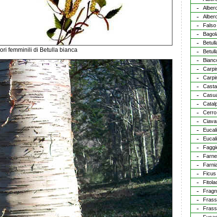
Albero
Alber
Falso
Bagol
Betull
iori femminili di Betulla bianca
Betull
Bianc
Carpi
Carpi
Cast
Casua
Catal
Cerro
Ciava
Eucal
Eucali
Faggi
Farne
Farni
Ficus
Fitol
Frag
Frass
Frass