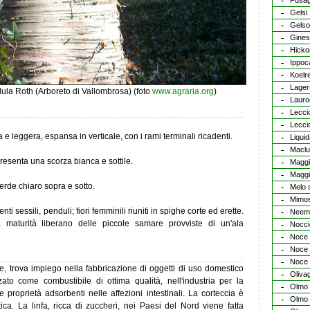
Fusag
Gelsi
Gelso
Ginest
Hicko
Ippoc
Koelre
Lager
dula Roth (Arboreto di Vallombrosa) (foto
www.agraria.org
)
Lauro
Lecci
Leccio
 e leggera, espansa in verticale, con i rami terminali ricadenti.
Liqui
Maclu
resenta una scorza bianca e sottile.
Maggi
Maggi
verde chiaro sopra e sotto.
Melo 
Mimo
ti sessili, penduli; fiori femminili riuniti in spighe corte ed erette.
Neem
 a maturità liberano delle piccole samare provviste di un'ala
Nocci
Noce
Noce 
Noce 
nte, trova impiego nella fabbricazione di oggetti di uso domestico
Oliva
ato come combustibile di ottima qualità, nell'industria per la
Olmo 
 proprietà adsorbenti nelle affezioni intestinali. La corteccia è
Olmo c
tica. La linfa, ricca di zuccheri, nei Paesi del Nord viene fatta