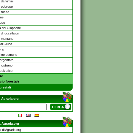
 da vimini
e odoroso
e rosso
one
uco
a del Giappone
d. uccellatori
 montano
 di Giuda
era
ice comune
 argentato
 nostrano
 selvatico
re
rio forestale
orestali
 Agraria.org
 Agraria.org
a di Agraria.org