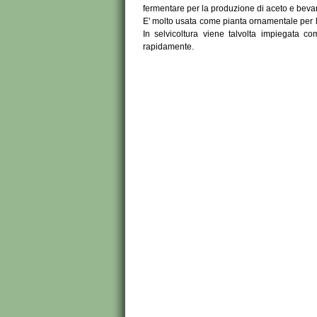
fermentare per la produzione di aceto e beva
E' molto usata come pianta ornamentale per l'e
In selvicoltura viene talvolta impiegata com
rapidamente.