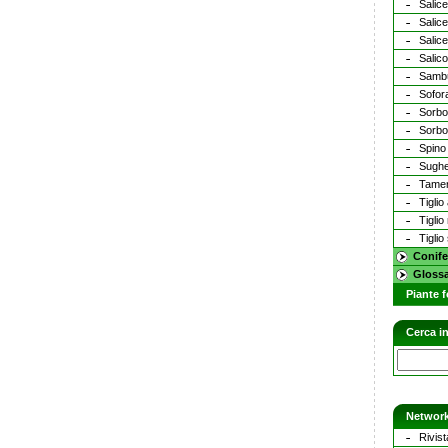
Salice
Salic
Salic
Salic
Samb
Sofor
Sorbo 
Sorbo
Spino
Sugh
Tamer
Tiglio
Tiglio
Tiglio
Conife
Glossa
Piante f
Cerca in
Network
Rivist