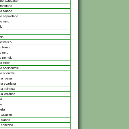
del Caucaso
 montano
o bianco
o napoletano
o nero
lo
nia
selvatico
o bianco
o nero
o tremolo
o ibrido
no occidentale
o orientale
ia rossa
ia scarlatta
ia spinosa
ia Vallonea
ia
re
ella
e azzurro
e bianco
e cenerino