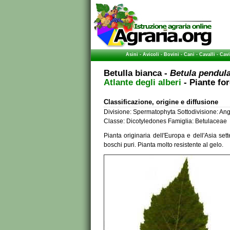
Asini
-
Avicoli
-
Bovini
-
Cani
-
Cavalli
-
Cavi
Betulla bianca -
Betula pendul
Atlante degli alberi
- Piante for
Classificazione, origine e diffusione
Divisione: Spermatophyta Sottodivisione: A
Classe: Dicotyledones Famiglia: Betulaceae
Pianta originaria dell'Europa e dell'Asia sett
boschi puri. Pianta molto resistente al gelo.