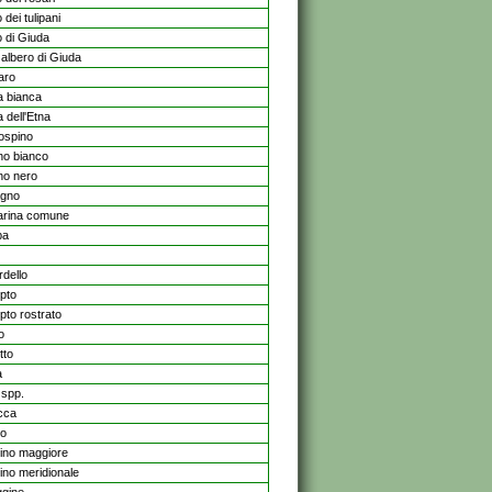
 dei tulipani
o di Giuda
 albero di Giuda
aro
a bianca
a dell'Etna
ospino
no bianco
no nero
agno
rina comune
pa
rdello
ipto
pto rostrato
o
tto
a
 spp.
acca
no
ino maggiore
ino meridionale