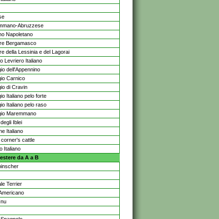
se
mmano-Abruzzese
no Napoletano
re Bergamasco
e della Lessinia e del Lagorai
o Levriero Italiano
io dell'Appennino
io Carnico
io di Cravin
o Italiano pelo forte
o Italiano pelo raso
gio Maremmano
degli Iblei
e Italiano
corner's cattle
o Italiano
estere da A a B
pinscher
le Terrier
 Americano
Inu