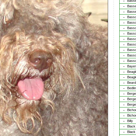
Basse
Basse
Bass
Basso
Basso
Basso
Basso
Basso
Basso
Basso
Basso
Basso
Bayer
Beagl
Beagl
Beard
Bedlin
Berge
Berger
Berge
Bicho
Bicho
Billy
Black
Black