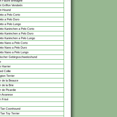
t Fauve Bretagne
t Griffon Vendeén
et-Hound
tto a Pelo Corto
tto a Pelo Duro
tto a Pelo Lungo
tto Kaninchen a Pelo Corto
tto Kaninchen a Pelo Duro
tto Kaninchen a Pelo Lungo
tto Nano a Pelo Corto
tto Nano a Pelo Duro
tto Nano a Pelo Lungo
ischer Gebirgsschweisshund
e
e Harrier
ed Collie
gton Terrier
r de la Beauce
 de la Brie
r de Picardie
n Avanese
n Frisé
 Tan Coonhound
 Tan Toy Terrier