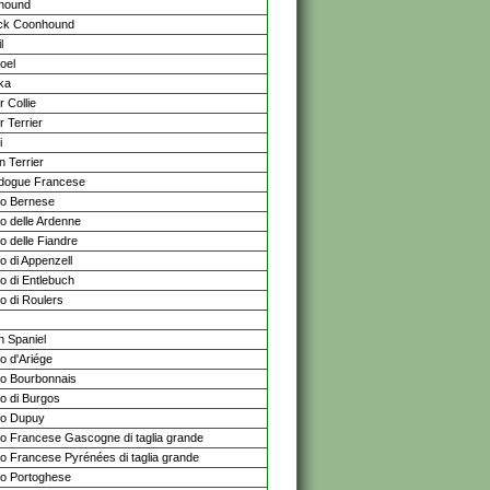
hound
ick Coonhound
l
oel
ka
 Collie
r Terrier
i
n Terrier
dogue Francese
o Bernese
o delle Ardenne
o delle Fiandre
o di Appenzell
o di Entlebuch
o di Roulers
n Spaniel
o d'Ariége
o Bourbonnais
o di Burgos
co Dupuy
o Francese Gascogne di taglia grande
o Francese Pyrénées di taglia grande
o Portoghese