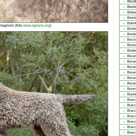
Blood
Bluet
Bobtai
Boerb
Bolon
magnolo (foto
www.agraria.org
)
Border
Borde
Borzo
Bosto
Boule
Bovar
Bovar
Bovar
Bovar
Bovar
Bovar
Boxer
Boyki
Bracc
Bracc
Bracc
Brac
Bracc
Bracc
Bracc