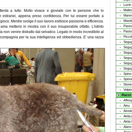
Luvin
Malte
ttenta a tutto. Molto vivace e gioviale con le persone che lo
Mare
estranei, appena preso confidenza. Per lui essere portato a
Masti
i gioco. Mentre svolge il suo lavoro esibisce passione e efficienza.
Pasto
ama mettersi in mostra con il suo insuperabile olfatto. L'istinto
Pastor
da non venire distratto dal selvatico. Legato in modo incredibile al
Piccol
 compagnia per la sua intelligenza ed obbedienza. E' una razza
Segug
Segug
Segug
Segugi
Segugi
Segu
Spino 
Spinon
Stone 
Volpin
Razze 
Affen
Ainu
Aireda
Akita
Akita 
Alano