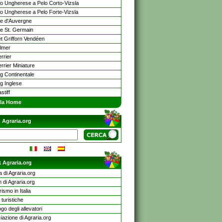
o Ungherese a Pelo Corto-Vizsla
o Ungherese a Pelo Forte-Vizsla
e d'Auvergne
e St. Germain
et Grifforn Vendéen
lmer
errier
errier Miniature
og Continentale
og Inglese
stiff
lla Home
 Agraria.org
 Agraria.org
a di Agraria.org
 di Agraria.org
rismo in Italia
turistiche
go degli allevatori
iazione di Agraria.org