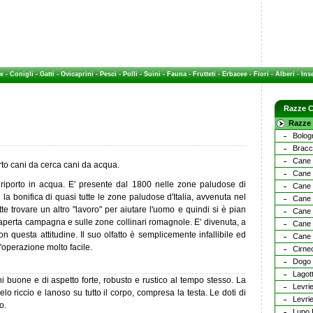
e
-
Conigli
-
Gatti
-
Ovicaprini
-
Pesci
-
Polli
-
Suini
-
Fauna
-
Frutteti
-
Erbacee
-
Fiori
-
Alberi
-
Inse
Razze C
Razze 
Bolog
Bracco
Cane
orto cani da cerca cani da acqua.
Cane
riporto in acqua. E' presente dal 1800 nelle zone paludose di
Cane 
 bonifica di quasi tutte le zone paludose d'Italia, avvenuta nel
Cane 
e trovare un altro "lavoro" per aiutare l'uomo e quindi si è pian
Cane 
n aperta campagna e sulle zone collinari romagnole. E' divenuta, a
Cane 
on questa attitudine. Il suo olfatto è semplicemente infallibile ed
Cane 
n'operazione molto facile.
Cirnec
Dogo 
Lagot
i buone e di aspetto forte, robusto e rustico al tempo stesso. La
Levri
pelo riccio e lanoso su tutto il corpo, compresa la testa. Le doti di
Levri
o.
Lupo I