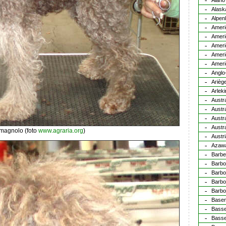
Alano
Alask
Alpen
Ameri
Americ
Ameri
Ameri
Ameri
Anglo
Arièg
Arlek
Austr
Austra
Austr
Austra
magnolo (foto
www.agraria.org
)
Austr
Azaw
Barbe
Barbo
Barbo
Barbo
Barb
Basen
Basse
Basse