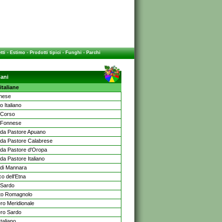
tti
-
Estimo
-
Prodotti tipici
-
Funghi
-
Parchi
ani
italiane
nese
 Italiano
 Corso
 Fonnese
da Pastore Apuano
da Pastore Calabrese
da Pastore d'Oropa
da Pastore Italiano
di Mannara
o dell'Etna
Sardo
to Romagnolo
ero Meridionale
ero Sardo
taliano