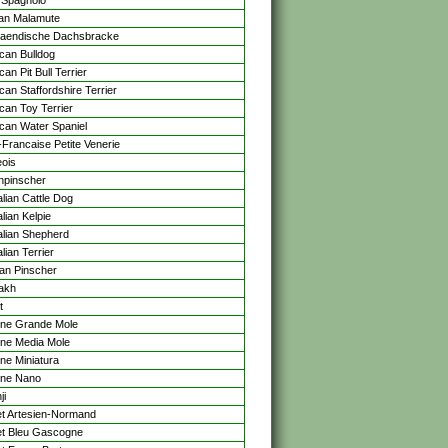
 Spagnolo
an Malamute
laendische Dachsbracke
can Bulldog
an Pit Bull Terrier
can Staffordshire Terrier
can Toy Terrier
can Water Spaniel
-Francaise Petite Venerie
eois
inpinscher
alian Cattle Dog
lian Kelpie
alian Shepherd
lian Terrier
ian Pinscher
akh
t
ne Grande Mole
ne Media Mole
ne Miniatura
one Nano
ji
t Artesien-Normand
t Bleu Gascogne