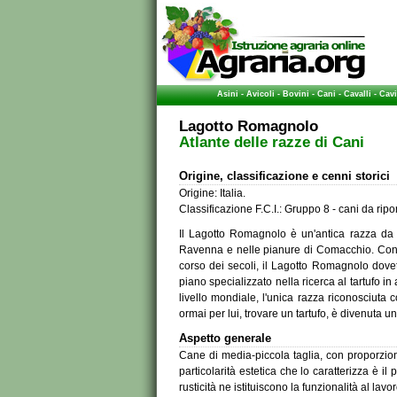
Asini
-
Avicoli
-
Bovini
-
Cani
-
Cavalli
-
Cavi
Lagotto Romagnolo
Atlante delle razze di Cani
Origine, classificazione e cenni storici
Origine: Italia.
Classificazione F.C.I.: Gruppo 8 - cani da rip
Il Lagotto Romagnolo è un'antica razza da 
Ravenna e nelle pianure di Comacchio. Con la
corso dei secoli, il Lagotto Romagnolo dovett
piano specializzato nella ricerca al tartufo i
livello mondiale, l'unica razza riconosciuta c
ormai per lui, trovare un tartufo, è divenuta u
Aspetto generale
Cane di media-piccola taglia, con proporzion
particolarità estetica che lo caratterizza è il 
rusticità ne istituiscono la funzionalità al lavor