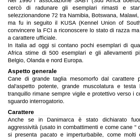
Nel 1990 l' associazione SABT (Sud Africa boerbo
cercò di radunare gli esemplari rimasti e sta
selezzionandone 72 tra Namibia, Botswana, Malawi
ma fu in seguito il KUSA (Kennel Union of South 
convincere la FCI a riconoscere lo stato di razza ma
a carattere ufficiale.
In Italia ad oggi si contano pochi esemplari di qu
Africa stime di 500 esemplari e gli allevamenti pi
Belgio, Olanda e nord Europa.
Aspetto generale
Cane di grande taglia mesomorfo dal carattere pi
dal'aspetto potente, grande muscolatura e testa
tranquillo rimane sempre vigile e protettivo verso i c
sguardo interrogatorio.
Carattere
Anche se in Danimarca è stato dichiarato fuo
aggressività (usato in combattimenti e come cane " d
si presenta pacato e imperturbabile, come molti ca