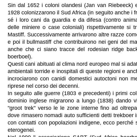
Sin dal 1652 i coloni olandesi (Jan van Riebeeck) e p
1928 colonizzarono il Sud Africa (in seguito anche i 
sé i loro cani da guardia e da difesa (contro animal
delle miniere o case coloniali) rispettivamente si tr
Mastiff. Successivamente arrivarono altre razze come l'
e poi il bullmastiff che contribuirono nei geni del ma
anche che ci siano tracce del rodesian ridge back
boerboel).
Questi cani abituati al clima nord europeo mal si ada
ambientali torride e inospitali di queste regioni e anc
incrociarono con canidi domestici autoctoni non megl
riprese nel corso dei decenni.
In seguito alle guerre (1803 e precedenti) i primi col
dominio inglese migrarono a lungo (1838) dando v
"groot trek" verso le le zone interne fino ad oltrep
dove rimasero nomadi auto sufficienti detti trekboer 
con contatti con popolazioni indigene, ecco perché 
eterogenei.