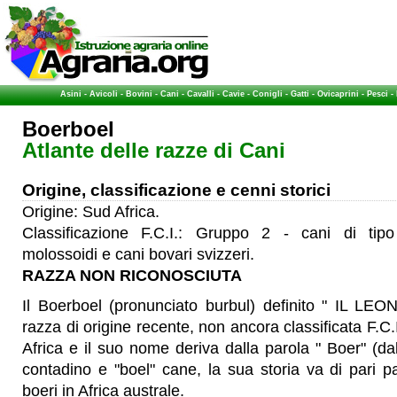
Asini
-
Avicoli
-
Bovini
-
Cani
-
Cavalli
-
Cavie
-
Conigli
-
Gatti
-
Ovicaprini
-
Pesci
-
Boerboel
Atlante delle razze di Cani
Origine, classificazione e cenni storici
Origine: Sud Africa.
Classificazione F.C.I.: Gruppo 2 - cani di tipo
molossoidi e cani bovari svizzeri.
RAZZA NON RICONOSCIUTA
Il Boerboel (pronunciato burbul) definito " IL L
razza di origine recente, non ancora classificata F.C.I
Africa e il suo nome deriva dalla parola " Boer" (dal
contadino e "boel" cane, la sua storia va di pari p
boeri in Africa australe.