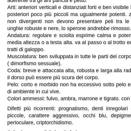
aderente tra gli arti pancia e petto.
Arti: anteriori verticali e distanziati forti e ben visibile
posteriori poco più piccoli ma ugualmente potenti.
non divergenti non devono presentare peli tra le
unghie robuste e nere, lo sperone andrebbe rimosso.
Andatura: regolare e sciolta esprime calma e poten
media altezza o a testa alta. va al passo o al trotto e
tratti di galoppo.
Muscolatura: ben sviluppata in tutte le parti del cor
( dimorfismo sessuale).
Coda: breve e attaccata alta, robusta e larga alla ra
il dorso può essere più scura del corpo.
Pelo: corto e morbido non ha eccessivo sotto pelo e 
di ambiente in cui vive.
Colori ammessi: fulvo, ambra, marrone e tigrato. co
Difetti più ricorrenti: prognatismo, denti inregolar
piccole, carattere aggressivo, occhi blu, depigm
perioculare, criptorchidismo.