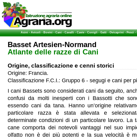
Asini
-
Avicoli
-
Bovini
-
Cani
-
Cavalli
-
Cavie
-
Conigli
-
Gatti
-
Ovicaprini
-
Pesci
-
Basset Artesien-Normand
Atlante delle razze di Cani
Origine, classificazione e cenni storici
Origine: Francia.
Classificazione F.C.I.: Gruppo 6 - segugi e cani per p
I cani Bassets sono considerati cani da seguito, a
confusi da molti inesperti con i Bassotti che sono
essendo cani da tana. Hanno un’origine relativam
particolare razza è stata allevata e selezion
determinate condizioni di un particolare lavoro. La t
cane comporta dei notevoli vantaggi nel suo impi
olfatto non è dei più potenti e la sua velocità è 