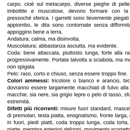
carpo, cioè sul metacarpo, diverse pieghe di pel
imbottite e muscolose, devono formare con l
pressoché sferica. I garretti sono lievemente piegati e
appiombo, le dita sono contornate senza difformi
appoggino bene a terra.
Andatura: calma, ma disinvolta.
Muscolatura: abbastanza asciutta, ma evidente.
Coda: bene attaccata, piuttosto lunga, forte alla ra
progressivamente. Portata talvolta a sciabola, ma ma
non spigata.
Pelo: raso, corto e chiuso, senza essere troppo fine.
Colori ammessi:
tricolore o bianco e arancio, bico
dovranno essere largamente macchiati di fulvo alla
macchie, sia nere, sia grigio lepre o pelo di tasso, sf
estremità.
Difetti più ricorrenti:
misure fuori standard, masce
di premolari, testa piatta, enognatismo, fronte larga, 
in fuori, piedi piatti, coda troppo lunga, coda torta,
piatte, membra anteriori deformi, movimento scorretto