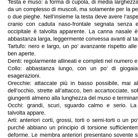
Testa e muso: a forma di cupola, di media larghezz
da un complesso di muscoli, ma solamente per la pe
o due pieghe. Nell’insieme la testa deve avere l’aspet
cranio con caduta naso-frontale segnata senza es
occipitale è talvolta apparente. La canna nasale 
abbastanza larga, leggermente convessa avanti al tar
Tartufo: nero e largo, un po’ avanzante rispetto alle
ben aperte.
Denti: regolarmente allineati e completi nel numero e 
Collo: abbastanza lungo, con un po’ di gioga
esagerazioni.
Orecchie: attaccate più in basso possibile, mai al
dell’occhio, strette all’attacco, ben accartocciate, sof
giungenti almeno alla lunghezza del muso e terminanti
Occhi: grandi, scuri, sguardo calmo e serio. La 
talvolta appare.
Arti: anteriori corti, grossi, torti o semi-torti o un 
purché abbiano un principio di torsione sufficiente
deforme. Le membra anteriori presentano sovente sot