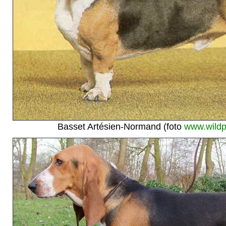
Basset Artésien-Normand (foto
www.wildp