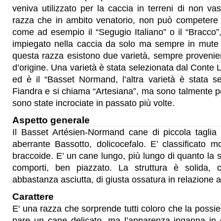
veniva utilizzato per la caccia in terreni di non va
razza che in ambito venatorio, non può competere 
come ad esempio il “Segugio Italiano” o il “Bracco”,
impiegato nella caccia da solo ma sempre in mute d
questa razza esistono due varietà, sempre provenie
d’origine. Una varietà è stata selezionata dal Conte L
ed è il “Basset Normand, l’altra varietà è stata s
Fiandra e si chiama “Artesiana”, ma sono talmente p
sono state incrociate in passato più volte.
Aspetto generale
Il Basset Artésien-Normand cane di piccola taglia
aberrante Bassotto, dolicocefalo. E’ classificato 
braccoide. E’ un cane lungo, più lungo di quanto la su
comporti, ben piazzato. La struttura è solida,
abbastanza asciutta, di giusta ossatura in relazione a
Carattere
E' una razza che sorprende tutti coloro che la possi
pare un cane delicato, ma l’apparenza inganna in q