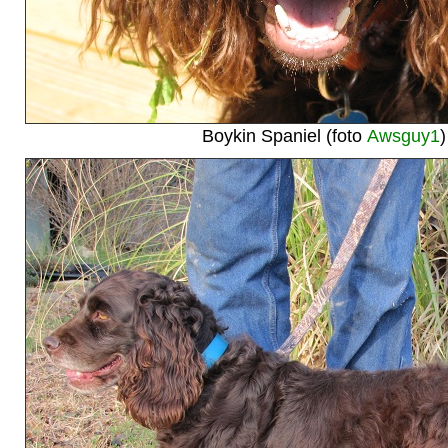
Boykin Spaniel (foto
Awsguy1
)