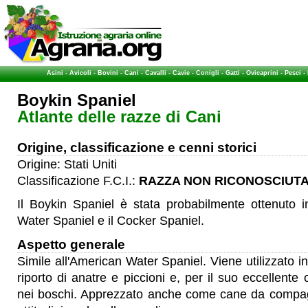
Asini
-
Avicoli
-
Bovini
-
Cani
-
Cavalli
-
Cavie
-
Conigli
-
Gatti
-
Ovicaprini
-
Pesci
-
Boykin Spaniel
Atlante delle razze di Cani
Origine, classificazione e cenni storici
Origine: Stati Uniti
Classificazione F.C.I.:
RAZZA NON RICONOSCIUTA
Il Boykin Spaniel è stata probabilmente ottenuto i
Water Spaniel e il Cocker Spaniel.
Aspetto generale
Simile all'American Water Spaniel. Viene utilizzato
riporto di anatre e piccioni e, per il suo eccellente 
nei boschi. Apprezzato anche come cane da compag