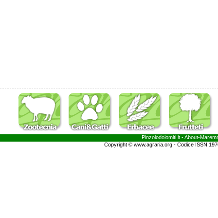
Pinzolodolomiti.it
- About-
Marem
Copyright © www.agraria.org - Codice ISSN 19