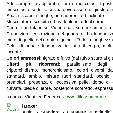
Arti: sempre in appiombo, forti e muscolosi. I post
muscolosi e sodi. La coscia deve essere di giuste di
Spalla: scapole lunghe, ben aderenti ed inclinate.
Muscolatura: scolpita ed evidente in tutto il corpo.
Coda: è portata in su. Viene quasi sempre amputata.
Proporzioni: costruzione nel quadrato. La lunghezz
metà di quella del cranio e quindi 1/3 della lunghezza 
Pelo: di uguale lunghezza in tutto il corpo; molto 
lucente.
Colori ammessi:
tigrato e fulvo (dal fulvo scuro al gia
Difetti più ricorrenti:
parallelismo degli as
criptorchidismo, monorchidismo, colori diversi da 
standard, ambio, misure fuori standard, occhio
premolari, presenza di eccessiva pelle, dorso di
curvata, piede di lepre, posteriore scorretto, espressi
a cura di Vinattieri Federico -
www.difossombrone.it
Il Boxer
Origini - Standard - Carattere e attitudi