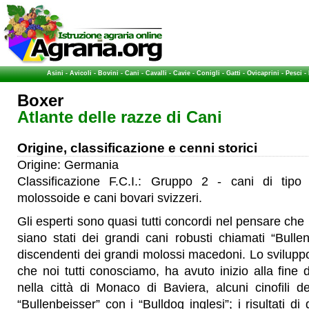
Asini
-
Avicoli
-
Bovini
-
Cani
-
Cavalli
-
Cavie
-
Conigli
-
Gatti
-
Ovicaprini
-
Pesci
-
Boxer
Atlante delle razze di Cani
Origine, classificazione e cenni storici
Origine: Germania
Classificazione F.C.I.: Gruppo 2 - cani di tipo 
molossoide e cani bovari svizzeri.
Gli esperti sono quasi tutti concordi nel pensare che 
siano stati dei grandi cani robusti chiamati “Bullen
discendenti dei grandi molossi macedoni. Lo svilup
che noi tutti conosciamo, ha avuto inizio alla fine 
nella città di Monaco di Baviera, alcuni cinofili de
“Bullenbeisser” con i “Bulldog inglesi”; i risultati di