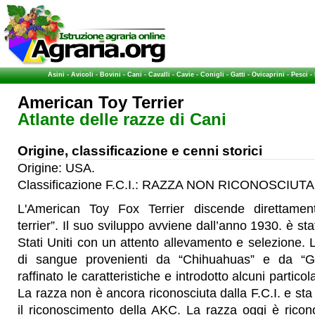
Asini
-
Avicoli
-
Bovini
-
Cani
-
Cavalli
-
Cavie
-
Conigli
-
Gatti
-
Ovicaprini
-
Pesci
-
American Toy Terrier
Atlante delle razze di Cani
Origine, classificazione e cenni storici
Origine: USA.
Classificazione F.C.I.: RAZZA NON RICONOSCIUTA
L'American Toy Fox Terrier discende direttame
terrier”. Il suo sviluppo avviene dall’anno 1930. è sta
Stati Uniti con un attento allevamento e selezione. L
di sangue provenienti da “Chihuahuas” e da “
raffinato le caratteristiche e introdotto alcuni particol
La razza non è ancora riconosciuta dalla F.C.I. e st
il riconoscimento della AKC. La razza oggi è ricon