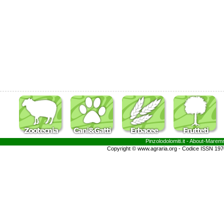
Pinzolodolomiti.it
- About-
Marem
Copyright © www.agraria.org - Codice ISSN 19