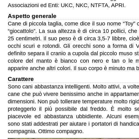
Associazioni ed Enti: UKC, NKC, NTFTA, APRI.
Aspetto generale
Cane di piccola taglia, come dice il suo nome “Toy” c
“giocattolo”. La sua altezza è di circa 10 pollici, ch
25 centimetri. Il suo peso è di circa 3,5-7 libbre, cio
occhi scuri e rotondi. Gli orecchi sono a forma di V
definito separa il cranio a cupola dal piccolo muso stre
colore del manto è bianco con nero e tan o le 
apparire anche altri colori. Il suo corpo è minuto ma b
Carattere
Sono cani abbastanza intelligenti. Molto attivi, a volt
cane che può vivere benissimo anche in appartament
dimensioni. Non può tollerare temperature molto rigid
proteggerlo il più possibile dal freddo. È molto s
piacevole ed abbastanza ubbidiente. Alcuni esemp
sono stati addestrati per aiutare i portatori di handic
compagnia. Ottimo compagno.