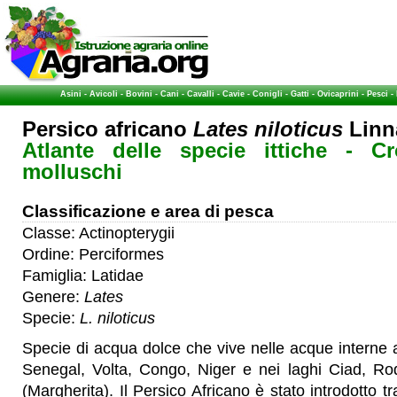
Asini
-
Avicoli
-
Bovini
-
Cani
-
Cavalli
-
Cavie
-
Conigli
-
Gatti
-
Ovicaprini
-
Pesci
-
Persico africano
Lates niloticus
Linn
Atlante delle specie ittiche - Cr
molluschi
Classificazione e area di pesca
Classe: Actinopterygii
Ordine: Perciformes
Famiglia: Latidae
Genere:
Lates
Specie:
L. niloticus
Specie di acqua dolce che vive nelle acque interne af
Senegal, Volta, Congo, Niger e nei laghi Ciad, Rod
(Margherita). Il Persico Africano è stato introdotto tr