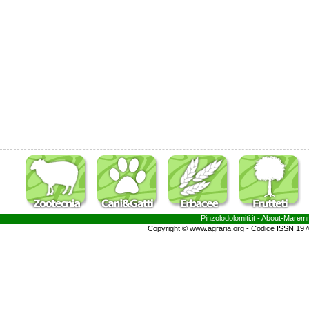
Pinzolodolomiti.it
- About-
Marem
Copyright © www.agraria.org - Codice ISSN 19