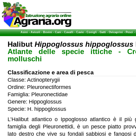
Asini
-
Avicoli
-
Bovini
-
Cani
-
Cavalli
-
Cavie
-
Conigli
-
Gatti
-
Ovicaprini
-
Pesci
-
Halibut
Hippoglossus hippoglossus
Atlante delle specie ittiche - Cr
molluschi
Classificazione e area di pesca
Classe: Actinopterygii
Ordine: Pleuronectiformes
Famiglia: Pleuronectidae
Genere: Hippoglossus
Specie: H. hippoglossus
L’Halibut atlantico o Ippoglosso atlantico è il pi
famiglia degli Pleuronettidi, è un pesce piatto provv
lato destro che vive su fondali sabbiosi e fangosi