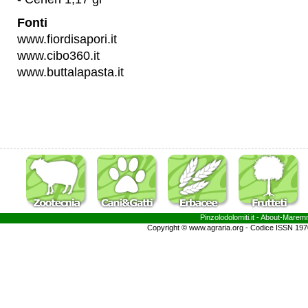
Fonti
www.fiordisapori.it
www.cibo360.it
www.buttalapasta.it
Pinzolodolomiti.it
- About-
Marem
Copyright © www.agraria.org - Codice ISSN 19