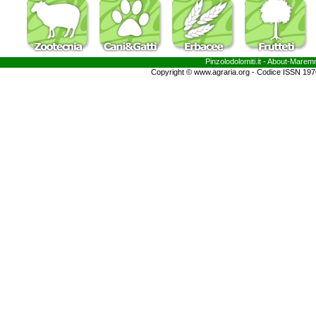
Pinzolodolomiti.it
- About-
Marem
Copyright © www.agraria.org - Codice ISSN 19