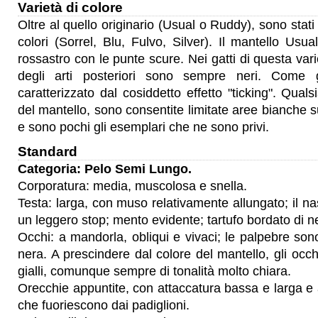
Varietà di colore
Oltre al quello originario (Usual o Ruddy), sono stati 
colori (Sorrel, Blu, Fulvo, Silver). Il mantello U
rossastro con le punte scure. Nei gatti di questa vari
degli arti posteriori sono sempre neri. Come 
caratterizzato dal cosiddetto effetto "ticking". Quals
del mantello, sono consentite limitate aree bianche 
e sono pochi gli esemplari che ne sono privi.
Standard
Categoria: Pelo Semi Lungo.
Corporatura: media, muscolosa e snella.
Testa: larga, con muso relativamente allungato; il na
un leggero stop; mento evidente; tartufo bordato di n
Occhi: a mandorla, obliqui e vivaci; le palpebre so
nera. A prescindere dal colore del mantello, gli occ
gialli, comunque sempre di tonalità molto chiara.
Orecchie appuntite, con attaccatura bassa e larga e a
che fuoriescono dai padiglioni.