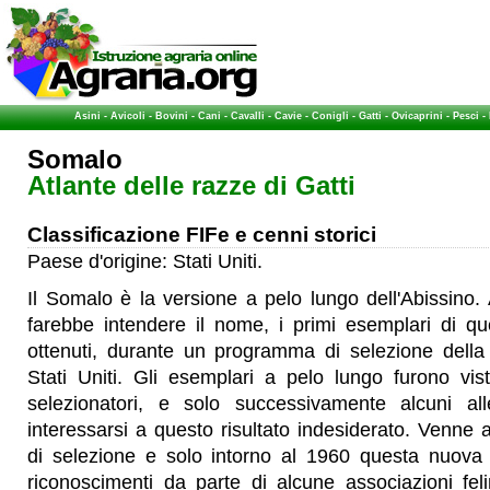
Asini
-
Avicoli
-
Bovini
-
Cani
-
Cavalli
-
Cavie
-
Conigli
-
Gatti
-
Ovicaprini
-
Pesci
-
Somalo
Atlante delle razze di Gatti
Classificazione FIFe e cenni storici
Paese d'origine: Stati Uniti.
Il Somalo è la versione a pelo lungo dell'Abissino. 
farebbe intendere il nome, i primi esemplari di qu
ottenuti, durante un programma di selezione della 
Stati Uniti. Gli esemplari a pelo lungo furono vis
selezionatori, e solo successivamente alcuni all
interessarsi a questo risultato indesiderato. Venn
di selezione e solo intorno al 1960 questa nuova 
riconoscimenti da parte di alcune associazioni feli