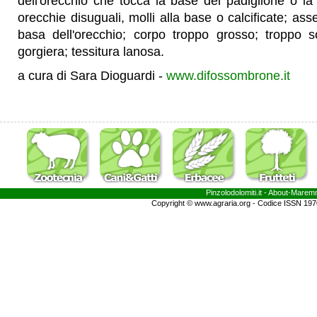
dell'orecchio che tocca la base del padiglione o la t
orecchie disuguali, molli alla base o calcificate; asse
basa dell'orecchio; corpo troppo grosso; troppo s
gorgiera; tessitura lanosa.
a cura di Sara Dioguardi -
www.difossombrone.it
Pinzolodolomiti.it
- About-
Marem
Copyright © www.agraria.org - Codice ISSN 19