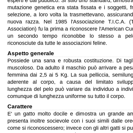
esperti e dal pubblico. Si stilò uno standard, dimost
mutazione genetica era stata fissata e i soggetti, fr
selezione, a loro volta la trasmettevano, assicurando
nuova razza. Nel 1985 l'Associazione T.I.C.A. (T
Association) fu la prima a riconoscere l'American Cur
un secondo tempo riconobbe lo stesso a pel
riconosciute da tutte le associazioni feline.
Aspetto generale
Possiede una sana e robusta costituzione. Di tagl
muscoloso. Da adulto il maschio può arrivare a pesa
femmina dai 2,5 ai 5 Kg. La sua pelliccia, semilun
aderente al corpo, a causa del limitato svilup
lunghezza del pelo può variare da individuo a indi
comunque di lunghezza uniforme su tutto il corpo.
Carattere
E' un gatto molto docile e dimostra un grande am
presenta inoltre socievole con i suoi simili dalle ore
come si riconoscessero; invece con gli altri gatti si p