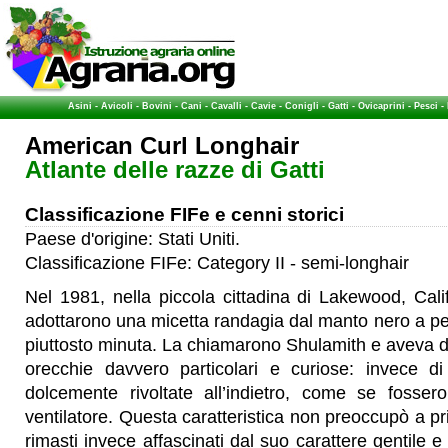
Asini
-
Avicoli
-
Bovini
-
Cani
-
Cavalli
-
Cavie
-
Conigli
-
Gatti
-
Ovicaprini
-
Pesci
-
American Curl Longhair
Atlante delle razze di Gatti
Classificazione FIFe e cenni storici
Paese d'origine: Stati Uniti.
Classificazione FIFe: Category II - semi-longhair
Nel 1981, nella piccola cittadina di Lakewood, Cali
adottarono una micetta randagia dal manto nero a pel
piuttosto minuta. La chiamarono Shulamith e aveva 
orecchie davvero particolari e curiose: invece di
dolcemente rivoltate all’indietro, come se fossero
ventilatore. Questa caratteristica non preoccupò a pr
rimasti invece affascinati dal suo carattere gentile e