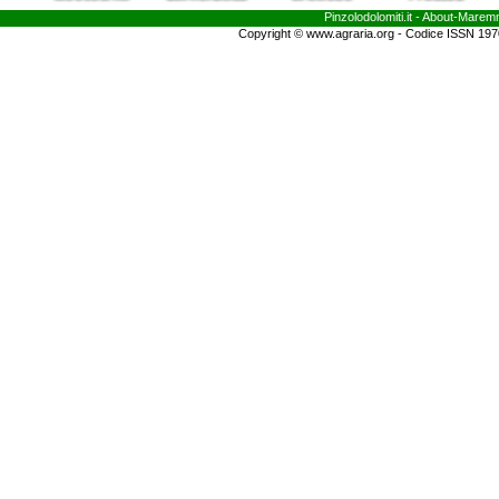
Pinzolodolomiti.it
- About-
Marem
Copyright © www.agraria.org - Codice ISSN 19