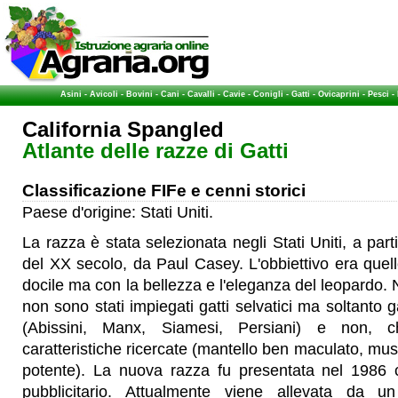
Asini
-
Avicoli
-
Bovini
-
Cani
-
Cavalli
-
Cavie
-
Conigli
-
Gatti
-
Ovicaprini
-
Pesci
-
California Spangled
Atlante delle razze di Gatti
Classificazione FIFe e cenni storici
Paese d'origine: Stati Uniti.
La razza è stata selezionata negli Stati Uniti, a part
del XX secolo, da Paul Casey. L'obbiettivo era quell
docile ma con la bellezza e l'eleganza del leopardo. 
non sono stati impiegati gatti selvatici ma soltanto g
(Abissini, Manx, Siamesi, Persiani) e non, 
caratteristiche ricercate (mantello ben maculato, mus
potente). La nuova razza fu presentata nel 1986 
pubblicitario. Attualmente viene allevata da un