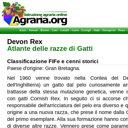
Asini
-
Avicoli
-
Bovini
-
Cani
-
Cavalli
-
Cavie
-
Conigli
-
Gatti
-
Ovicaprini
-
Pesci
-
Devon Rex
Atlante delle razze di Gatti
Classificazione FIFe e cenni storici
Paese d'origine: Gran Bretagna.
Nel 1960 venne trovato nella Contea del De
dell'Inghilterra) un gatto dal pelo curiosamente a
trattasse della stessa mutazione genetica, venne i
con gatti Cornish Rex. In seguito ci si accorse ch
responsabile dell'arricciatura del pelo era diverso e q
origine a una nuova razza, che prese il nome dalla
del primo esemplare. Alla sua formazione hanno cont
di diverse altre razze. Vennero prese come paramet