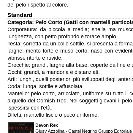
del pelo rispetto al colore.
Standard
Categoria: Pelo Corto (Gatti con mantelli particola
Corporatura: da piccola a media; snella ma musco
lunghezza, con petto profondo e torace ampio.
Testa: sorretta da un collo sottile, si presenta a for
larghe, mento forte e muso corto; naso con evident
vibrisse ritorte e ruvide.
Orecchie: grandi, larghe alla base, coperte da fine e c
Occhi: grandi, a mandorla e distanziati.
Arti: lunghi, quelli posteriori più sviluppati degli anterio
Coda: lunga, sottile e affusolata.
Mantello: pelo corto, arricciato, uniforme su tutto il 
a quello del Cornish Red. Nei soggetti giovani il pel
ispessirsi con l'età.
Difetti: mantello liscio o poco uniforme.
Devon Rex
Giusy Azzolina - Castel Negrino Gruppo Editoriale