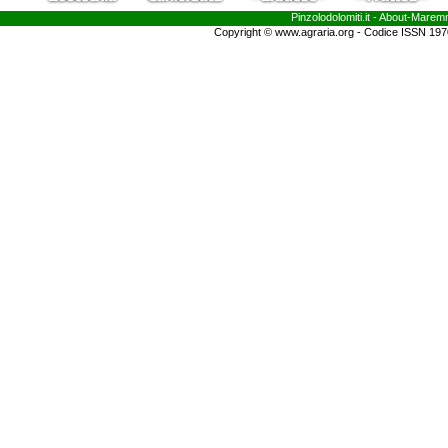
Pinzolodolomiti.it
- About-
Marem
Copyright © www.agraria.org - Codice ISSN 19