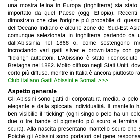
una mostra felina in Europa (Inghilterra) sia stato
importato da quel Paese (oggi Etiopia). Recenti 
dimostrato che che l'origine più probabile di quest
dell'Oceano Indiano e alcune zone del Sud-Est Asia
comunque selezionata in Inghilterra partendo da 
dall'Abissinia nel 1868 o, come sostengono molti
incrociando vari gatti silver e brown-tabby con g
"ticking" autoctoni. L'Abissino è stato riconosciuto
Bretagna nel 1882. Molto diffuso negli Stati Uniti, dov
corto più diffuse, mentre in Italia è ancora piuttosto ra
Club Italiano Gatti Abissini e Somali >>>
Aspetto generale
Gli Abissini sono gatti di corporatura media, a pelo
elegante e dalla spiccata individualità. Il mantello 
ben visibilie il "ticking" (ogni singolo pelo ha un col
due o tre bande di pigmento più scuro e termina
scura). Alla nascita presentano mantello scuro che si
Poiché gli Abissini sono portatori del gene responsa