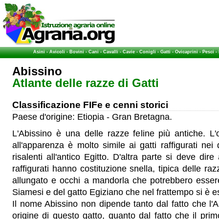
Asini
-
Avicoli
-
Bovini
-
Cani
-
Cavalli
-
Cavie
-
Conigli
-
Gatti
-
Ovicaprini
-
Pesci
-
Abissino
Atlante delle razze di Gatti
Classificazione FIFe e cenni storici
Paese d'origine: Etiopia - Gran Bretagna.
L'Abissino è una delle razze feline più antiche. L'
all'apparenza è molto simile ai gatti raffigurati nei
risalenti all'antico Egitto. D'altra parte si deve dire
raffigurati hanno costituzione snella, tipica delle ra
allungato e occhi a mandorla che potrebbero essere 
Siamesi e del gatto Egiziano che nel frattempo si è es
Il nome Abissino non dipende tanto dal fatto che l'Ab
origine di questo gatto, quanto dal fatto che il pri