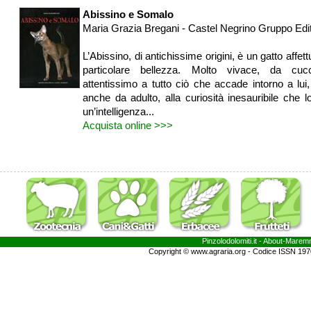
Abissino e Somalo
Maria Grazia Bregani - Castel Negrino Gruppo Edit
L’Abissino, di antichissime origini, è un gatto affet
particolare bellezza. Molto vivace, da cucci
attentissimo a tutto ciò che accade intorno a lu
anche da adulto, alla curiosità inesauribile che
un’intelligenza...
Acquista online >>>
Pinzolodolomiti.it
- About-
Marem
Copyright © www.agraria.org - Codice ISSN 19