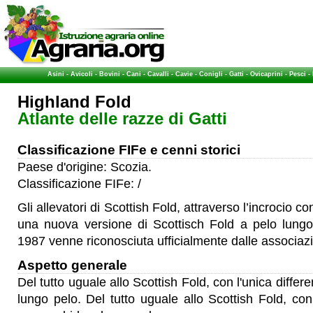
Asini
-
Avicoli
-
Bovini
-
Cani
-
Cavalli
-
Cavie
-
Conigli
-
Gatti
-
Ovicaprini
-
Pesci
-
Highland Fold
Atlante delle razze di Gatti
Classificazione FIFe e cenni storici
Paese d'origine: Scozia.
Classificazione FIFe: /
Gli allevatori di Scottish Fold, attraverso l’incrocio c
una nuova versione di Scottisch Fold a pelo lungo:
1987 venne riconosciuta ufficialmente dalle associazi
Aspetto generale
Del tutto uguale allo Scottish Fold, con l'unica diffe
lungo pelo. Del tutto uguale allo Scottish Fold, con 