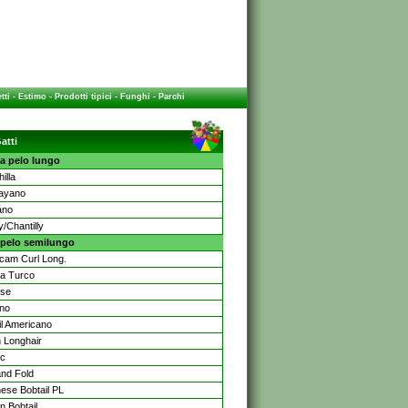
tti
-
Estimo
-
Prodotti tipici
-
Funghi
-
Parchi
atti
a pelo lungo
illa
ayano
ano
y/Chantilly
 pelo semilungo
cam Curl Long.
a Turco
ese
no
il Americano
h Longhair
ic
and Fold
ese Bobtail PL
an Bobtail