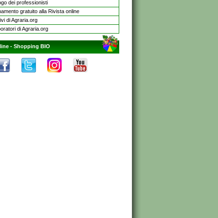
go dei professionisti
mento gratuito alla Rivista online
ivi di Agraria.org
oratori di Agraria.org
line -
Shopping BIO