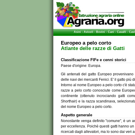
Asini
-
Avicoli
-
Bovini
-
Cani
-
Cavalli
-
Cavi
Europeo a pelo corto
Atlante delle razze di Gatti
Classificazione FIFe e cenni storici
Paese d'origine: Europa.
Gli antenati del gatto Europeo provenivano
delle navi dei mercanti Fenici. E' il gatto più
Intorno al nome Europeo a pelo corto c'è stata
razze a pelo corto conosciute come Europeo
continente (ottenuto incrociando gatti co
Shorthair) e la razza scandinava, selezionata
del nome Europeo a pelo corto.
Aspetto generale
Nonostante venga definito "comune", è un anim
per eccellenza. Poichè questi gatti hanno un 
ricercati dagli allevatori, ma lo sono dai veri 