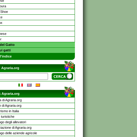
ese
pura
 Shoe
ke
nx
nese
r
 del Gatto
ui gatti
l'indice
 Agraria.org
 Agraria.org
a di Agraria.org
 di Agraria.org
rismo in Italia
turistiche
go degli allevatori
iazione di Agraria.org
ogo delle aziende agricole