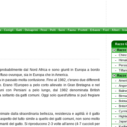
e
-
Conigli
-
Gatti
-
Ovicaprini
-
Pesci
-
Polli
-
Suini
-
Fauna
-
Frutteti
-
Erbacee
-
Fiori
-
Alberi
-
Inse
Razze G
Razze 
Chinch
Himal
Persi
 probabilmente dal Nord Africa e sono giunti in Europa a bordo
Tiffan
 diffuso ovunque, sia in Europa che in America.
Razze
 in passato molta confusione. Fino al 1982, c'erano due differenti
Ameri
. Erano l'Europeo a pelo corto allevato in Gran Bretagna e nel
Angor
muni con Persiani a pelo lungo, dal 1982 denominata British
Balin
 soltanto da gatti comuni. Oggi solo quest'ultima si può fregiare
Birma
Bobta
Britis
Cyrm
ale dalla straordinaria bellezza, resistenza e agilità: è il gatto
Highl
aspetto del tutto simile a quello dei gatti comuni, non sono molto
Japan
amanti del gatto. Si riproducono 2-3 volte all'anno (4-7 cuccioli per
Kurili