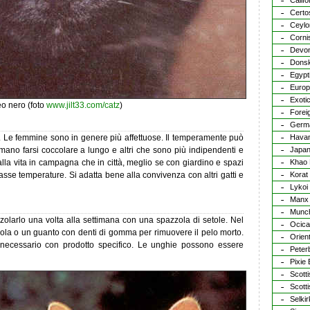
Calif
Certo
Ceylo
Corni
Devo
Donsk
Egypt
Euro
Exoti
o nero (foto
www.jilt33.com/catz
)
Forei
Germ
opo. Le femmine sono in genere più affettuose. Il temperamente può
Hava
ano farsi coccolare a lungo e altri che sono più indipendenti e
Japan
alla vita in campagna che in città, meglio se con giardino e spazi
Khao
asse temperature. Si adatta bene alla convivenza con altri gatti e
Korat
Lykoi
Manx
Munc
zzolarlo una volta alla settimana con una spazzola di setole. Nel
Ocica
ola o un guanto con denti di gomma per rimuovere il pelo morto.
Orien
necessario con prodotto specifico. Le unghie possono essere
Peter
Pixie
Scott
Scotti
Selki