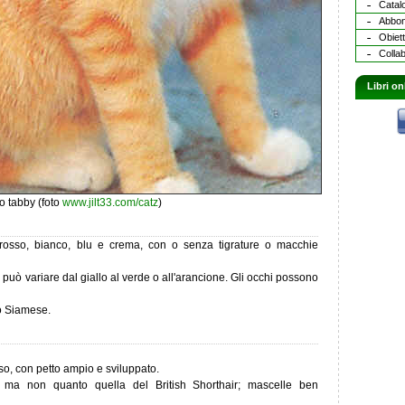
Catalo
Abbona
Obiett
Collab
Libri on
o tabby (foto
www.jilt33.com/catz
)
, rosso, bianco, blu e crema, con o senza tigrature o macchie
e può variare dal giallo al verde o all'arancione. Gli occhi possono
po Siamese.
o, con petto ampio e sviluppato.
e ma non quanto quella del British Shorthair; mascelle ben