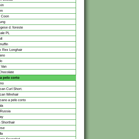
kin
rm
 Coon
ung
gese d. foreste
tale PL
ll
uffin
rk Rex Longhair
iano
lo
 Van
Chocolate
a pelo corto
ino
can Curl Short.
can Wirehair
cano a pelo corto
la
i Russia
ay
h Shorthair
ese
la