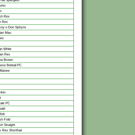
ornia Spangled
sino
n
sh Rex
n Rex
oy o Don Sphynx
ian Mau
peo
c
gn White
an Rex
na Brown
ese Bobtail PC
 Manee
hkin
t
tale PC
bald
 Bob
ish Fold
sh Straight
rk Rex Shorthair