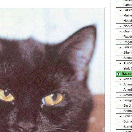
Lamb
LaPe
Maine
Nebel
Norve
Orien
Ragdo
Ragam
Selki
Siber
Soma
Turco
York 
Razze 
Abiss
Ameri
Ameri
Ameri
Benga
Blu d
Bomb
Britis
Burm
Burmil