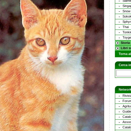
Siam
Singa
Snow
Soko
Sphy
Thai
Tonki
Toyge
Storia
Libri s
Torna al
Cerca in
Network
Rivist
Forum
Agritu
Guide 
Catalo
Assoc
Catal