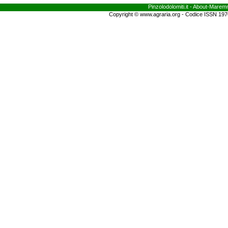
Pinzolodolomiti.it
- About-
Marem
Copyright © www.agraria.org - Codice ISSN 19