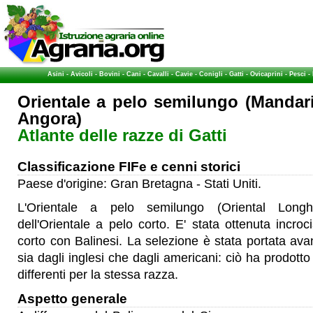
Asini
-
Avicoli
-
Bovini
-
Cani
-
Cavalli
-
Cavie
-
Conigli
-
Gatti
-
Ovicaprini
-
Pesci
-
Orientale a pelo semilungo (Mandar
Angora)
Atlante delle razze di Gatti
Classificazione FIFe e cenni storici
Paese d'origine: Gran Bretagna - Stati Uniti.
L'Orientale a pelo semilungo (Oriental Long
dell'Orientale a pelo corto. E' stata ottenuta incroc
corto con Balinesi. La selezione è stata portata av
sia dagli inglesi che dagli americani: ciò ha prodotto
differenti per la stessa razza.
Aspetto generale