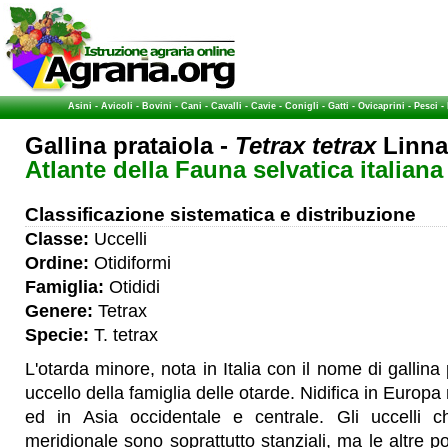
Asini
-
Avicoli
-
Bovini
-
Cani
-
Cavalli
-
Cavie
-
Conigli
-
Gatti
-
Ovicaprini
-
Pesci
-
Gallina prataiola -
Tetrax tetrax
Linna
Atlante della Fauna selvatica italiana
Classificazione sistematica e distribuzione
Classe:
Uccelli
Ordine:
Otidiformi
Famiglia:
Otididi
Genere:
Tetrax
Specie:
T. tetrax
L'otarda minore, nota in Italia con il nome di gallina
uccello della famiglia delle otarde. Nidifica in Europa
ed in Asia occidentale e centrale. Gli uccelli 
meridionale sono soprattutto stanziali, ma le altre p