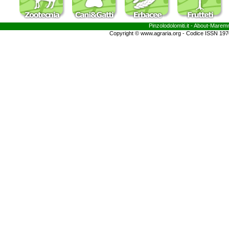
Pinzolodolomiti.it
- About-
Marem
Copyright © www.agraria.org - Codice ISSN 19