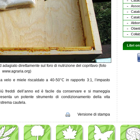
Catalo
Assoc
Catal
Catalo
Abbona
Obiett
Collab
Libri on
d adagiato direttamente sul foro di nutrizione del coprifavo (foto
www.agraria.org)
a velo e miele riscaldato a 40-50°C in rapporto 3:1, l’impasto
iù freddi dell’anno ed è facile da conservare e si maneggia
appresenta un potente strumento di condizionamento della vita
estrema cautela.
Versione di stampa