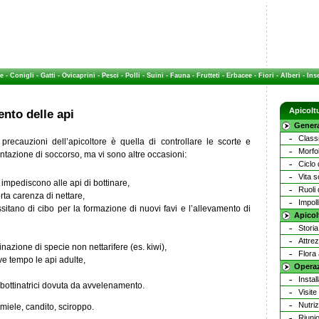
e
-
Conigli
-
Gatti
-
Ovicaprini
-
Pesci
-
Polli
-
Suini
-
Fauna
-
Frutteti
-
Erbacee
-
Fiori
-
Alberi
-
Inse
Apicolt
ento delle api
Genera
Class
precauzioni dell’apicoltore è quella di controllare le scorte e
Morfol
ntazione di soccorso, ma vi sono altre occasioni:
Ciclo 
Vita s
impediscono alle api di bottinare,
Ruoli 
ta carenza di nettare,
Impol
itano di cibo per la formazione di nuovi favi e l’allevamento di
Apicol
Storia
Attre
linazione di specie non nettarifere (es. kiwi),
Flora 
ve tempo le api adulte,
Operaz
Instal
e bottinatrici dovuta da avvelenamento.
Visite
Nutriz
 miele, candito, sciroppo.
Riuni