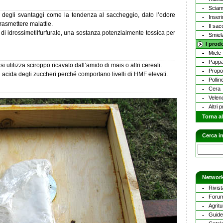
Sciam
o degli svantaggi come la tendenza al saccheggio, dato l’odore
Inser
trasmettere malattie.
Il sa
ti di idrossimetilfurfurale, una sostanza potenzialmente tossica per
Smiel
I prodo
Miele
Pappa
 utilizza sciroppo ricavato dall’amido di mais o altri cereali.
Propol
si acida degli zuccheri perché comportano livelli di HMF elevati.
Pollin
Cera
Velen
Altri p
Torna al
Cerca in
Network
Rivist
Forum
Agritu
Guide 