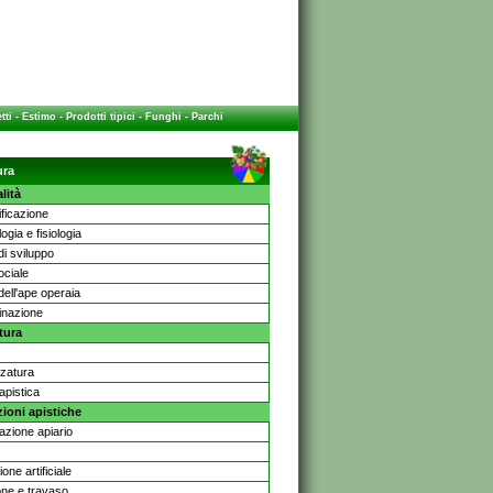
tti
-
Estimo
-
Prodotti tipici
-
Funghi
-
Parchi
ura
lità
ificazione
ogia e fisiologia
di sviluppo
ociale
dell'ape operaia
linazione
tura
zzatura
apistica
ioni apistiche
lazione apiario
ione artificiale
one e travaso