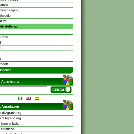
atura
imento regina
ccheggio
atura
tti delle api
 reale
i
e
o
rodotti
l'indice
 Agraria.org
 Agraria.org
a di Agraria.org
 di Agraria.org
rismo in Italia
turistiche