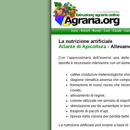
Asini
-
Avicoli
-
Bovini
-
Cani
-
Cavalli
-
Cavi
La nutrizione artificiale
Atlante di Apicoltura
- Allevam
Con l’approssimarsi dell’inverno una delle 
talvolta è necessario intervenire con un’alime
cattive condizioni metereologiche che 
stagione climatica avversa che compor
formazione di nuovi nuclei che necess
covata,
allevamento di regine,
colonie utilizzate nel servizio di impol
stimolazione per far aumentare in bre
trasporto di pacchi d’api,
ripresa della colonia per perdita dell
La nutrizione artificiale può essere a base di: