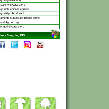
go degli allevatori
iazione di Agraria.org
ogo delle aziende agricole
go dei professionisti
mento gratuito alla Rivista online
ivi di Agraria.org
oratori di Agraria.org
line -
Shopping BIO