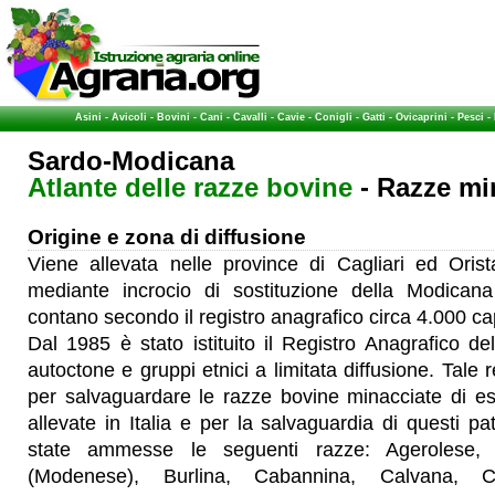
Asini
-
Avicoli
-
Bovini
-
Cani
-
Cavalli
-
Cavie
-
Conigli
-
Gatti
-
Ovicaprini
-
Pesci
-
Sardo-Modicana
Atlante delle razze bovine
- Razze min
Origine e zona di diffusione
Viene allevata nelle province di Cagliari ed Oris
mediante incrocio di sostituzione della Modican
contano secondo il registro anagrafico circa 4.000 ca
Dal 1985 è stato istituito il Registro Anagrafico de
autoctone e gruppi etnici a limitata diffusione. Tale re
per salvaguardare le razze bovine minacciate di es
allevate in Italia e per la salvaguardia di questi pa
state ammesse le seguenti razze: Agerolese,
(Modenese), Burlina, Cabannina, Calvana, Ci