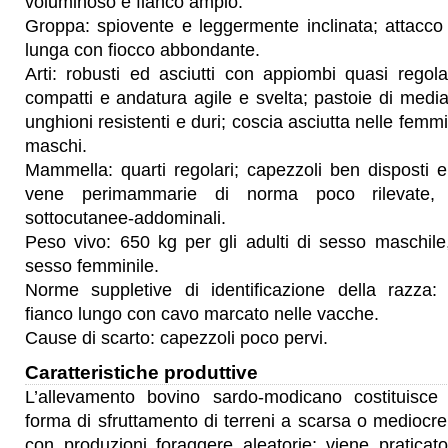
voluminoso e fianco ampio.
Groppa: spiovente e leggermente inclinata; attacco
lunga con fiocco abbondante.
Arti: robusti ed asciutti con appiombi quasi regolar
compatti e andatura agile e svelta; pastoie di medi
unghioni resistenti e duri; coscia asciutta nelle fem
maschi.
Mammella: quarti regolari; capezzoli ben disposti 
vene perimammarie di norma poco rilevate, p
sottocutanee-addominali.
Peso vivo: 650 kg per gli adulti di sesso maschile
sesso femminile.
Norme suppletive di identificazione della razza
fianco lungo con cavo marcato nelle vacche.
Cause di scarto: capezzoli poco pervi.
Caratteristiche produttive
L’allevamento bovino sardo-modicano costituisce 
forma di sfruttamento di terreni a scarsa o mediocre 
con produzioni foraggere aleatorie; viene praticato 