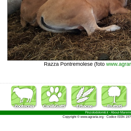
Razza Pontremolese (foto
www.agrar
Pinzolodolomiti.it
- About-
Marem
Copyright © www.agraria.org - Codice ISSN 19