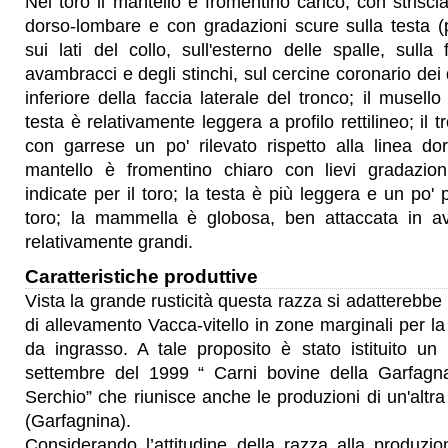
Nel toro il mantello è fromentino carico, con strisci
dorso-lombare e con gradazioni scure sulla testa (p
sui lati del collo, sull'esterno delle spalle, sulla 
avambracci e degli stinchi, sul cercine coronario dei q
inferiore della faccia laterale del tronco; il musello
testa è relativamente leggera a profilo rettilineo; il 
con garrese un po' rilevato rispetto alla linea do
mantello è fromentino chiaro con lievi gradazion
indicate per il toro; la testa è più leggera e un po' 
toro; la mammella è globosa, ben attaccata in av
relativamente grandi.
Caratteristiche produttive
Vista la grande rusticità questa razza si adatterebbe
di allevamento Vacca-vitello in zone marginali per la
da ingrasso. A tale proposito è stato istituito un
settembre del 1999 “ Carni bovine della Garfagna
Serchio” che riunisce anche le produzioni di un'altra
(Garfagnina).
Considerando l’attitudine della razza alla produzio