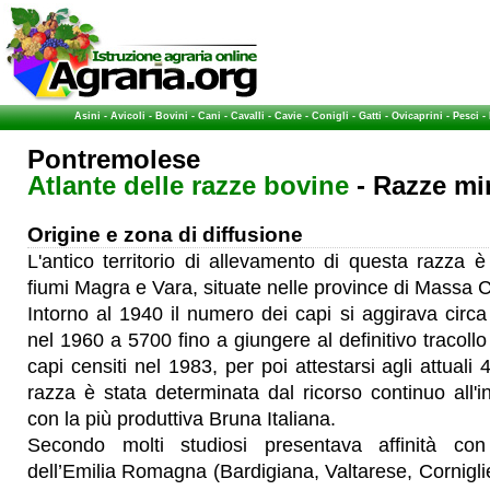
Asini
-
Avicoli
-
Bovini
-
Cani
-
Cavalli
-
Cavie
-
Conigli
-
Gatti
-
Ovicaprini
-
Pesci
-
Pontremolese
Atlante delle razze bovine
- Razze min
Origine e zona di diffusione
L'antico territorio di allevamento di questa razza è 
fiumi Magra e Vara, situate nelle province di Massa 
Intorno al 1940 il numero dei capi si aggirava cir
nel 1960 a 5700 fino a giungere al definitivo tracoll
capi censiti nel 1983, per poi attestarsi agli attuali 
razza è stata determinata dal ricorso continuo all'in
con la più produttiva Bruna Italiana.
Secondo molti studiosi presentava affinità con 
dell’Emilia Romagna (Bardigiana, Valtarese, Corniglies