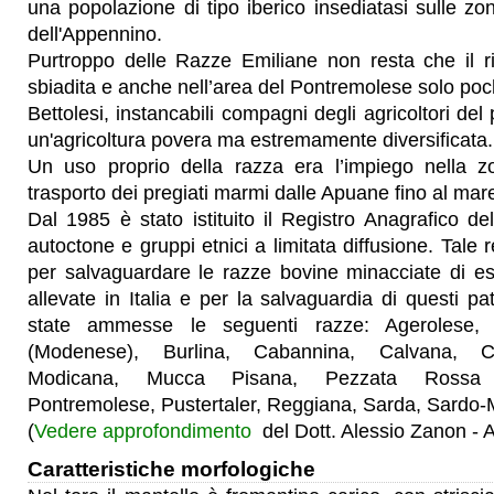
una popolazione di tipo iberico insediatasi sulle zo
dell'Appennino.
Purtroppo delle Razze Emiliane non resta che il r
sbiadita e anche nell’area del Pontremolese solo pochi
Bettolesi, instancabili compagni degli agricoltori de
un'agricoltura povera ma estremamente diversificata.
Un uso proprio della razza era l’impiego nella z
trasporto dei pregiati marmi dalle Apuane fino al mare
Dal 1985 è stato istituito il Registro Anagrafico de
autoctone e gruppi etnici a limitata diffusione. Tale re
per salvaguardare le razze bovine minacciate di es
allevate in Italia e per la salvaguardia di questi pa
state ammesse le seguenti razze: Agerolese,
(Modenese), Burlina, Cabannina, Calvana, Ci
Modicana, Mucca Pisana, Pezzata Rossa 
Pontremolese, Pustertaler, Reggiana, Sarda, Sardo-
(
Vedere approfondimento
del Dott. Alessio Zanon -
Caratteristiche morfologiche