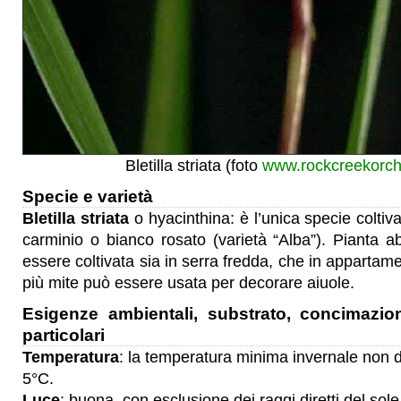
Bletilla striata (foto
www.rockcreekorch
Specie e varietà
Bletilla striata
o hyacinthina: è l’unica specie coltiva
carminio o bianco rosato (varietà “Alba”). Pianta 
essere coltivata sia in serra fredda, che in appartam
più mite può essere usata per decorare aiuole.
Esigenze ambientali, substrato, concimazio
particolari
Temperatura
: la temperatura minima invernale non d
5°C.
Luce
: buona, con esclusione dei raggi diretti del sole