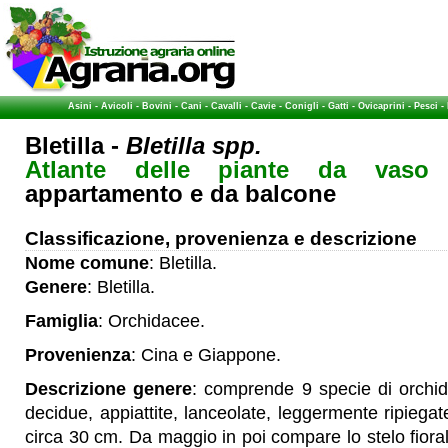
Asini
-
Avicoli
-
Bovini
-
Cani
-
Cavalli
-
Cavie
-
Conigli
-
Gatti
-
Ovicaprini
-
Pesci
-
Bletilla -
Bletilla spp.
Atlante delle piante da vaso
-
appartamento e da balcone
Classificazione, provenienza e descrizione
Nome comune
: Bletilla.
Genere
: Bletilla.
Famiglia
: Orchidacee.
Provenienza
: Cina e Giappone.
Descrizione genere
: comprende 9 specie di orchide
decidue, appiattite, lanceolate, leggermente ripiegat
circa 30 cm. Da maggio in poi compare lo stelo fiora