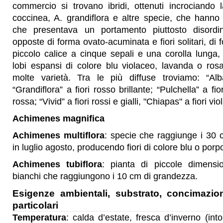
commercio si trovano ibridi, ottenuti incrociando 
coccinea, A. grandiflora e altre specie, che hanno
che presentava un portamento piuttosto disordin
opposte di forma ovato-acuminata e fiori solitari, di
piccolo calice a cinque sepali e una corolla lunga, 
lobi espansi di colore blu violaceo, lavanda o ros
molte varietà. Tra le più diffuse troviamo: “Alb
“Grandiflora” a fiori rosso brillante; “Pulchella” a fi
rossa; “Vivid” a fiori rossi e gialli, "Chiapas" a fiori viola
Achimenes magnifica
Achimenes multiflora
: specie che raggiunge i 30 c
in luglio agosto, producendo fiori di colore blu o porpo
Achimenes tubiflora
: pianta di piccole dimensi
bianchi che raggiungono i 10 cm di grandezza.
Esigenze ambientali, substrato, concimazio
particolari
Temperatura
: calda d’estate, fresca d’inverno (int