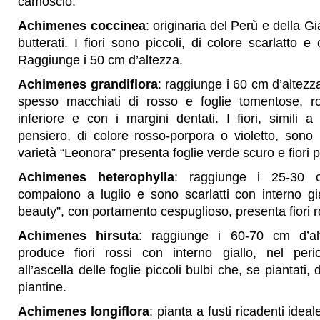
camoscio.
Achimenes coccinea
: originaria del Perù e della 
butterati. I fiori sono piccoli, di colore scarlatto 
Raggiunge i 50 cm d’altezza.
Achimenes grandiflora
: raggiunge i 60 cm d’altezza
spesso macchiati di rosso e foglie tomentose, ro
inferiore e con i margini dentati. I fiori, simili a 
pensiero, di colore rosso-porpora o violetto, sono
varietà “Leonora” presenta foglie verde scuro e fiori p
Achimenes heterophylla
: raggiunge i 25-30 cm
compaiono a luglio e sono scarlatti con interno gial
beauty”, con portamento cespuglioso, presenta fiori r
Achimenes hirsuta
: raggiunge i 60-70 cm d’alt
produce fiori rossi con interno giallo, nel peri
all’ascella delle foglie piccoli bulbi che, se piantati
piantine.
Achimenes longiflora
: pianta a fusti ricadenti ideal