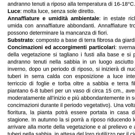
andranno tenuti a riposo alla temperatura di 16-18°C
Luce
: molta luce, senza sole diretto.
Annaffiature e umidità ambientale
: in estate ri
umida con annaffiature abbondanti. Annaffiature t
possono determinare la mancanza di fiori.
Substrato
: composto a base di terra fibrosa da giard
Concimazioni ed accorgimenti particolari
: svern
della vegetazione si tagliano i fusti alla base e si 
andranno tenuti nella sabbia in un luogo asciutto
inverno, dopo un periodo di riposo, si inizierà di nu
tuberi in serra calda con esposizione a luce int
terriccio di foglie e torba oltre a sabbia e terra f
piantano 6-8 tuberi per un vaso di circa 15 cm., ave
moderatamente all’inizio e più abbondantemente in s
concimazioni durante il periodo vegetativo). Una vol
fioritura, la pianta potrà essere portata in casa 
stagione. In autunno la si porrà a riposo riducendo l
arrivare alla morte della vegetazione e al prelievo e
tuberi nella sabbia, in attesa del loro riutilizzo per il 