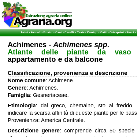
Asini
-
Avicoli
-
Bovini
-
Cani
-
Cavalli
-
Cavie
-
Conigli
-
Gatti
-
Ovicaprini
-
Pesci
-
Achimenes -
Achimenes spp.
Atlante delle piante da vaso
-
appartamento e da balcone
Classificazione, provenienza e descrizione
Nome comune
: Achimene.
Genere
: Achimenes.
Famiglia
: Gesneriaceae.
Etimologia
: dal greco, chemaino, sto al freddo, 
indicare la scarsa affinità di queste piante per le ba
Provenienza: America Centrale.
Descrizione genere
: comprende circa 50 specie 