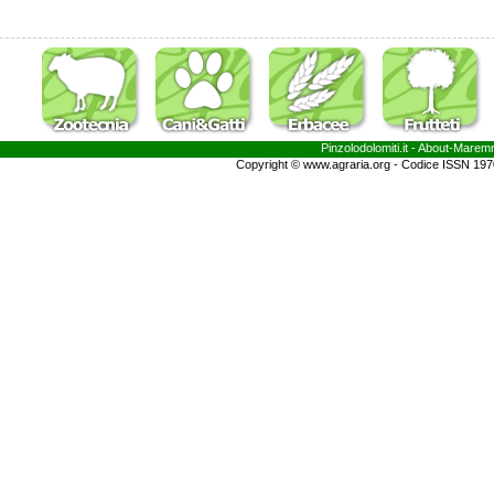
Pinzolodolomiti.it
- About-
Marem
Copyright © www.agraria.org - Codice ISSN 19