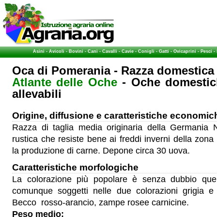
Asini
-
Avicoli
-
Bovini
-
Cani
-
Cavalli
-
Cavie
-
Conigli
-
Gatti
-
Ovicaprini
-
Pesci
-
Oca di Pomerania - Razza domestica 
Atlante delle Oche
- Oche domestich
allevabili
Origine, diffusione e caratteristiche economic
Razza di taglia media originaria della Germania 
rustica che resiste bene ai freddi inverni della zona 
la produzione di carne. Depone circa 30 uova.
Caratteristiche morfologiche
La colorazione più popolare è senza dubbio quel
comunque soggetti nelle due colorazioni grigia e 
Becco rosso-arancio, zampe rosee carnicine.
Peso medio: