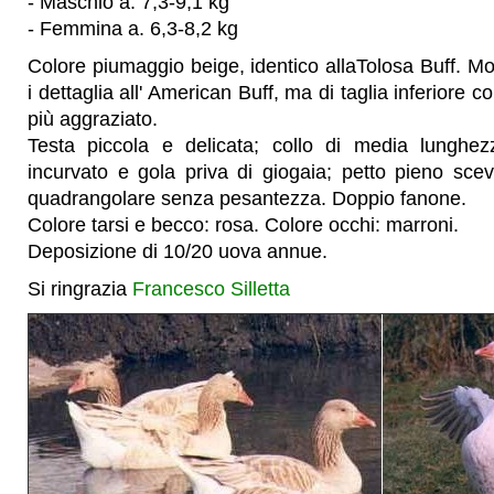
- Maschio a. 7,3-9,1 kg
- Femmina a. 6,3-8,2 kg
Colore piumaggio beige, identico allaTolosa Buff. Molt
i dettaglia all' American Buff, ma di taglia inferiore 
più aggraziato.
Testa piccola e delicata; collo di media lunghez
incurvato e gola priva di giogaia; petto pieno scev
quadrangolare senza pesantezza. Doppio fanone.
Colore tarsi e becco: rosa. Colore occhi: marroni.
Deposizione di 10/20 uova annue.
Si ringrazia
Francesco Silletta