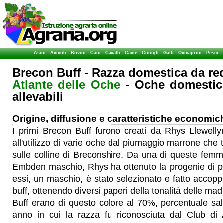
Asini
-
Avicoli
-
Bovini
-
Cani
-
Cavalli
-
Cavie
-
Conigli
-
Gatti
-
Ovicaprini
-
Pesci
-
Brecon Buff - Razza domestica da re
Atlante delle Oche
- Oche domestich
allevabili
Origine, diffusione e caratteristiche economic
I primi Brecon Buff furono creati da Rhys Llewelly
all'utilizzo di varie oche dal piumaggio marrone che t
sulle colline di Breconshire. D
a una di queste femmi
Embden maschio, Rhys ha ottenuto la progenie di pape
essi, un maschio, è stato selezionato e fatto acco
buff, ottenendo diversi paperi della tonalità delle mad
Buff erano di questo colore al 70%, percentuale sa
anno in cui la razza fu riconosciuta dal Club di 