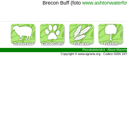
Brecon Buff (foto
www.ashtonwaterfo
Pinzolodolomiti.it
- About-
Marem
Copyright © www.agraria.org - Codice ISSN 19