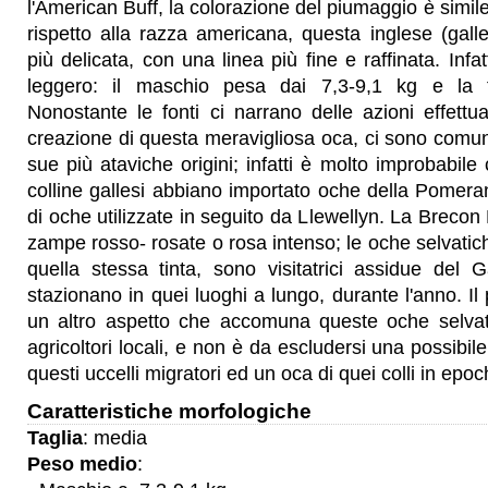
l'American Buff, la colorazione del piumaggio è simile
rispetto alla razza americana, questa inglese (gal
più delicata, con una linea più fine e raffinata. Infat
leggero: il maschio pesa dai 7,3-9,1 kg e la 
Nonostante le fonti ci narrano delle azioni effettu
creazione di questa meravigliosa oca, ci sono comun
sue più ataviche origini; infatti è molto improbabile c
colline gallesi abbiano importato oche della Pomerani
di oche utilizzate in seguito da Llewellyn. La Brecon
zampe rosso- rosate o rosa intenso; le oche selvatich
quella stessa tinta, sono visitatrici assidue del 
stazionano in quei luoghi a lungo, durante l'anno. I
un altro aspetto che accomuna queste oche selvat
agricoltori locali, e non è da escludersi una possibile
questi uccelli migratori ed un oca di quei colli in epo
Caratteristiche morfologiche
Taglia
: media
Peso medio
: