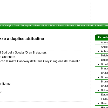
e
-
Conigli
-
Gatti
-
Ovicaprini
-
Pesci
-
Polli
-
Suini
-
Fauna
-
Frutteti
-
Erbacee
-
Fiori
-
Alberi
-
Inse
Razze b
ze a duplice attitudine
Abon
Angle
Aubr
del Sud della Scozia (Gran Bretagna).
Belgi
a Shorthorn.
Belte
ci con la razza Galloway detti Blue Grey in ragione del mantello.
Brand
Breto
Bruna
Bruna
Bruna
uniforme.
Bruna
Dolan
ro.
Eston
Fjall
Here
Hinte