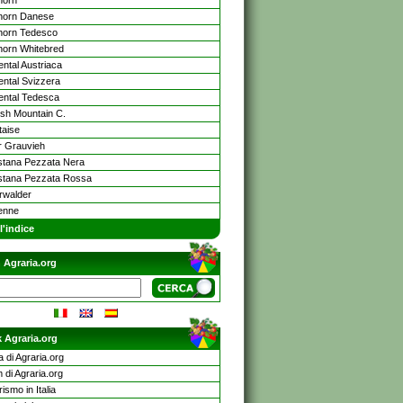
horn
horn Danese
horn Tedesco
horn Whitebred
ntal Austriaca
ntal Svizzera
ntal Tedesca
sh Mountain C.
taise
er Grauvieh
stana Pezzata Nera
stana Pezzata Rossa
rwalder
enne
l'indice
 Agraria.org
 Agraria.org
a di Agraria.org
 di Agraria.org
rismo in Italia