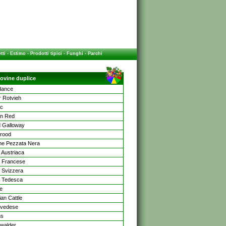
tti
-
Estimo
-
Prodotti tipici
-
Funghi
-
Parchi
ovine duplice
dance
r Rotvieh
ac
an Red
d Galloway
rood
ne Pezzata Nera
 Austriaca
 Francese
 Svizzera
 Tedesca
e
ian Cattle
 Svedese
ns
rwalder