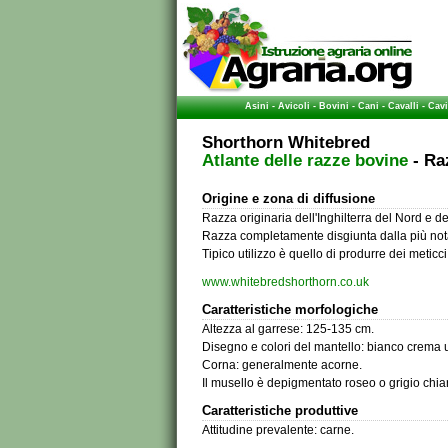
Asini
-
Avicoli
-
Bovini
-
Cani
-
Cavalli
-
Cavi
Shorthorn Whitebred
Atlante delle razze bovine
- Raz
Origine e zona di diffusione
Razza originaria dell'Inghilterra del Nord e 
Razza completamente disgiunta dalla più not
Tipico utilizzo è quello di produrre dei metic
www.whitebredshorthorn.co.uk
Caratteristiche morfologiche
Altezza al garrese: 125-135 cm.
Disegno e colori del mantello: bianco crema 
Corna: generalmente acorne.
Il musello è depigmentato roseo o grigio chia
Caratteristiche produttive
Attitudine prevalente: carne.