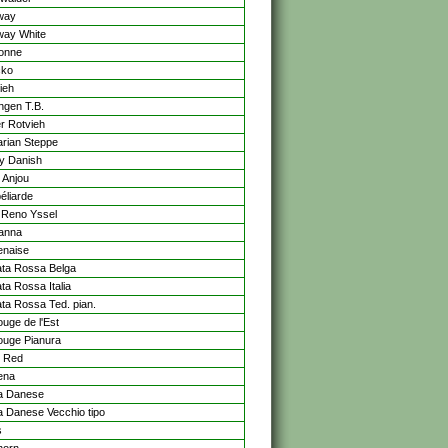
way
way White
onne
cko
ieh
ngen T.B.
r Rotvieh
rian Steppe
y Danish
 Anjou
éliarde
Reno Yssel
anna
enaise
ta Rossa Belga
ta Rossa Italia
ta Rossa Ted. pian.
ouge de l'Est
ouge Pianura
h Red
ena
a Danese
 Danese Vecchio tipo
s