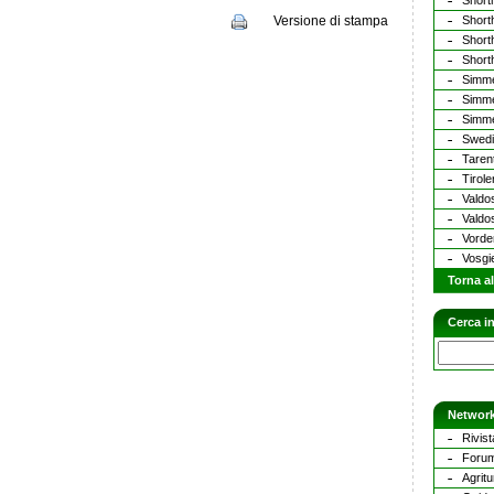
Short
Versione di stampa
Short
Short
Short
Simme
Simme
Simme
Swedi
Taren
Tirol
Valdo
Valdo
Vorde
Vosgi
Torna al
Cerca in
Network
Rivist
Forum
Agritu