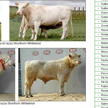
Gallo
Gallo
Gasc
Gata
Gelbv
Groni
Harze
Hunga
Jerse
Maine
a di razza Shorthorn Whitebred
Montb
Mosa 
Norm
Parth
Pezza
Pezza
Pezza
Piè R
Piè R
Polis
Rend
Ross
Rossa
i razza Shorthorn Whitebred
Saler