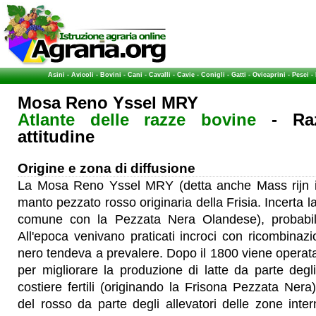
Asini
-
Avicoli
-
Bovini
-
Cani
-
Cavalli
-
Cavie
-
Conigli
-
Gatti
-
Ovicaprini
-
Pesci
-
Mosa Reno Yssel MRY
Atlante delle razze bovine
- Raz
attitudine
Origine e zona di diffusione
La Mosa Reno Yssel MRY (detta anche Mass rijn i
manto pezzato rosso originaria della Frisia. Incerta la
comune con la Pezzata Nera Olandese), probabi
All'epoca venivano praticati incroci con ricombinazio
nero tendeva a prevalere. Dopo il 1800 viene operata
per migliorare la produzione di latte da parte degli
costiere fertili (originando la Frisona Pezzata Nera
del rosso da parte degli allevatori delle zone inter