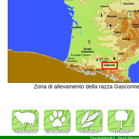
Zona di allevamento della razza Gasconne
Pinzolodolomiti.it
- About-
Marem