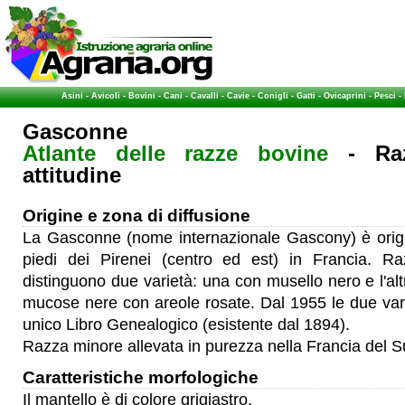
Asini
-
Avicoli
-
Bovini
-
Cani
-
Cavalli
-
Cavie
-
Conigli
-
Gatti
-
Ovicaprini
-
Pesci
-
Gasconne
Atlante delle razze bovine
- Raz
attitudine
Origine e zona di diffusione
La Gasconne (nome internazionale Gascony) è origin
piedi dei Pirenei (centro ed est) in Francia. Ra
distinguono due varietà: una con musello nero e l'al
mucose nere con areole rosate. Dal 1955 le due vari
unico Libro Genealogico (esistente dal 1894).
Razza minore allevata in purezza nella Francia del S
Caratteristiche morfologiche
Il mantello è di colore grigiastro.