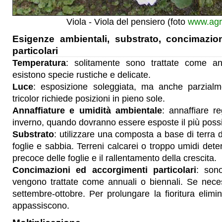
Viola - Viola del pensiero (foto
www.agra
Esigenze ambientali, substrato, concimazio
particolari
Temperatura
: solitamente sono trattate come an
esistono specie rustiche e delicate.
Luce
: esposizione soleggiata, ma anche parzialm
tricolor richiede posizioni in pieno sole.
Annaffiature e umidità ambientale
: annaffiare r
inverno, quando dovranno essere esposte il più possib
Substrato
: utilizzare una composta a base di terra da
foglie e sabbia. Terreni calcarei o troppo umidi dete
precoce delle foglie e il rallentamento della crescita.
Concimazioni ed accorgimenti particolari
: son
vengono trattate come annuali o biennali. Se neces
settembre-ottobre. Per prolungare la fioritura elimin
appassiscono.