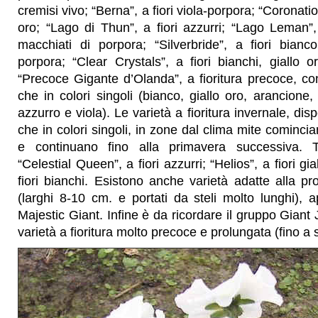
cremisi vivo; “Berna”, a fiori viola-porpora; “Coronation
oro; “Lago di Thun”, a fiori azzurri; “Lago Leman”,
macchiati di porpora; “Silverbride”, a fiori bian
porpora; “Clear Crystals”, a fiori bianchi, giallo or
“Precoce Gigante d’Olanda”, a fioritura precoce, con 
che in colori singoli (bianco, giallo oro, arancione,
azzurro e viola). Le varietà a fioritura invernale, disp
che in colori singoli, in zone dal clima mite comincia
e continuano fino alla primavera successiva. 
“Celestial Queen”, a fiori azzurri; “Helios”, a fiori gia
fiori bianchi. Esistono anche varietà adatte alla pro
(larghi 8-10 cm. e portati da steli molto lunghi), 
Majestic Giant. Infine è da ricordare il gruppo Gia
varietà a fioritura molto precoce e prolungata (fino a 