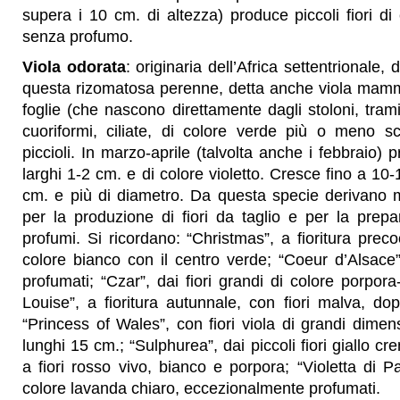
supera i 10 cm. di altezza) produce piccoli fiori di 
senza profumo.
Viola odorata
: originaria dell’Africa settentrionale, 
questa rizomatosa perenne, detta anche viola mammo
foglie (che nascono direttamente dagli stoloni, trami
cuoriformi, ciliate, di colore verde più o meno sc
piccioli. In marzo-aprile (talvolta anche i febbraio) p
larghi 1-2 cm. e di colore violetto. Cresce fino a 10
cm. e più di diametro. Da questa specie derivano mo
per la produzione di fiori da taglio e per la prep
profumi. Si ricordano: “Christmas”, a fioritura precoc
colore bianco con il centro verde; “Coeur d’Alsace”
profumati; “Czar”, dai fiori grandi di colore porpora
Louise”, a fioritura autunnale, con fiori malva, do
“Princess of Wales”, con fiori viola di grandi dimens
lunghi 15 cm.; “Sulphurea”, dai piccoli fiori giallo c
a fiori rosso vivo, bianco e porpora; “Violetta di Pa
colore lavanda chiaro, eccezionalmente profumati.