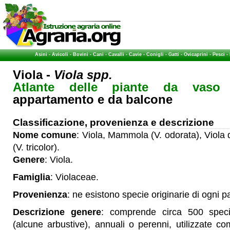
Asini
-
Avicoli
-
Bovini
-
Cani
-
Cavalli
-
Cavie
-
Conigli
-
Gatti
-
Ovicaprini
-
Pesci
-
Viola -
Viola spp.
Atlante delle piante da vaso
-
appartamento e da balcone
Classificazione, provenienza e descrizione
Nome comune
: Viola, Mammola (V. odorata), Viola
(V. tricolor).
Genere
: Viola.
Famiglia
: Violaceae.
Provenienza
: ne esistono specie originarie di ogni 
Descrizione genere
: comprende circa 500 speci
(alcune arbustive), annuali o perenni, utilizzate c