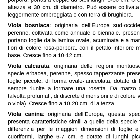
altezza e 30 cm. di diametro. Può essere coltivata
leggermente ombreggiata e con terra di brughiera.
Viola bosniaca
: originaria dell’Europa sud-occid
perenne, coltivata come annuale o biennale, presenta 
portano foglie dalla lamina ovale, acuminata e a mar
fiori di colore rosa-porpora, con il petalo inferiore m
base. Cresce fino a 10-12 cm.
Viola calcarata
: originaria delle regioni montuos
specie erbacea, perenne, spesso tappezzante presen
foglie piccole, di forma ovale-lanceolata, dotate di 
sempre riunite a formare una rosetta. Da marzo a 
talvolta profumati, di discrete dimensioni e di colore v
o viola). Cresce fino a 10-20 cm. di altezza.
Viola canina
: originaria dell’Europa, questa sp
presenta caratteristiche simili a quelle della speci
differenzia per le maggiori dimensioni di foglie e
cuoriformi, larghe 6-7 cm. e dotate di lunghi picciol