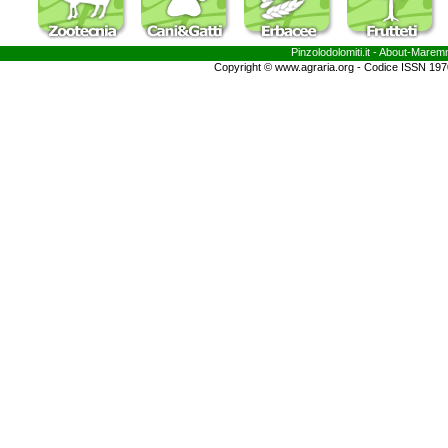
Pinzolodolomiti.it
- About-
Marem
Copyright © www.agraria.org - Codice ISSN 19