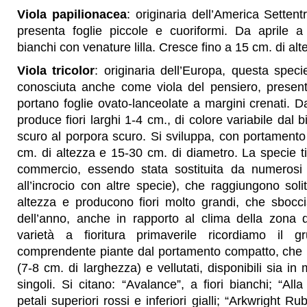
Viola papilionacea
: originaria dell’America Settent
presenta foglie piccole e cuoriformi. Da aprile a
bianchi con venature lilla. Cresce fino a 15 cm. di alt
Viola tricolor
: originaria dell’Europa, questa spec
conosciuta anche come viola del pensiero, presenta
portano foglie ovato-lanceolate a margini crenati.
produce fiori larghi 1-4 cm., di colore variabile dal b
scuro al porpora scuro. Si sviluppa, con portamento 
cm. di altezza e 15-30 cm. di diametro. La specie ti
commercio, essendo stata sostituita da numerosi ib
all’incrocio con altre specie), che raggiungono so
altezza e producono fiori molto grandi, che sbocci
dell’anno, anche in rapporto al clima della zona d
varietà a fioritura primaverile ricordiamo il 
comprendente piante dal portamento compatto, che p
(7-8 cm. di larghezza) e vellutati, disponibili sia in 
singoli. Si citano: “Avalance”, a fiori bianchi; “All
petali superiori rossi e inferiori gialli; “Arkwright Ru