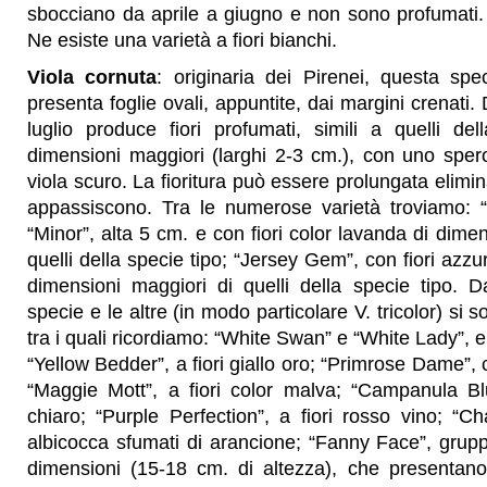
sbocciano da aprile a giugno e non sono profumati.
Ne esiste una varietà a fiori bianchi.
Viola cornuta
: originaria dei Pirenei, questa sp
presenta foglie ovali, appuntite, dai margini crenati.
luglio produce fiori profumati, simili a quelli de
dimensioni maggiori (larghi 2-3 cm.), con uno spero
viola scuro. La fioritura può essere prolungata elimina
appassiscono. Tra le numerose varietà troviamo: “A
“Minor”, alta 5 cm. e con fiori color lavanda di dimen
quelli della specie tipo; “Jersey Gem”, con fiori azzu
dimensioni maggiori di quelli della specie tipo. Da
specie e le altre (in modo particolare V. tricolor) si so
tra i quali ricordiamo: “White Swan” e “White Lady”, en
“Yellow Bedder”, a fiori giallo oro; “Primrose Dame”, c
“Maggie Mott”, a fiori color malva; “Campanula Blu
chiaro; “Purple Perfection”, a fiori rosso vino; “Cha
albicocca sfumati di arancione; “Fanny Face”, gruppo
dimensioni (15-18 cm. di altezza), che presentano