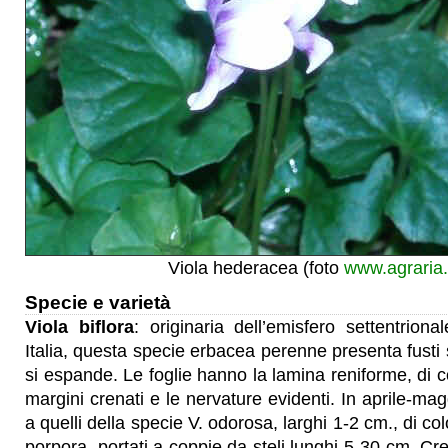
Viola hederacea (foto
www.agraria.
Specie e varietà
Viola biflora
: originaria dell’emisfero settentrion
Italia, questa specie erbacea perenne presenta fusti s
si espande. Le foglie hanno la lamina reniforme, di c
margini crenati e le nervature evidenti. In aprile-magg
a quelli della specie V. odorosa, larghi 1-2 cm., di col
porpora, portati a coppie da steli lunghi 5-30 cm. Cr