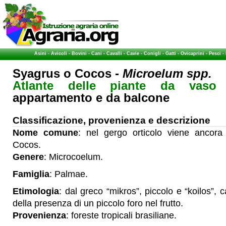
Asini
-
Avicoli
-
Bovini
-
Cani
-
Cavalli
-
Cavie
-
Conigli
-
Gatti
-
Ovicaprini
-
Pesci
-
Syagrus o Cocos -
Microelum spp.
Atlante delle piante da vaso
-
appartamento e da balcone
Classificazione, provenienza e descrizione
Nome comune
: nel gergo orticolo viene ancor
Cocos.
Genere
: Microcoelum.
Famiglia
: Palmae.
Etimologia
: dal greco “mikros”, piccolo e “koilos”,
della presenza di un piccolo foro nel frutto.
Provenienza
: foreste tropicali brasiliane.