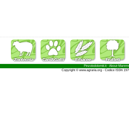
Pinzolodolomiti.it
- About-
Marem
Copyright © www.agraria.org - Codice ISSN 19