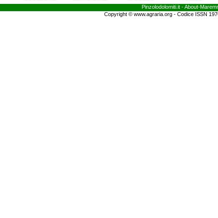
Pinzolodolomiti.it
- About-
Marem
Copyright © www.agraria.org - Codice ISSN 19