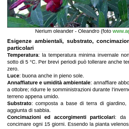
Nerium oleander - Oleandro (foto
www.ag
Esigenze ambientali, substrato, concimazio
particolari
Temperatura
: la temperatura minima invernale no
sotto di 5 °C. Per brevi periodi può tollerare anche te
zero.
Luce
: buona anche in pieno sole.
Annaffiature e umidità ambientale
: annaffiare abb
a ottobre; ridurre le somministrazioni durante l’invern
terreno appena umido.
Substrato
: composta a base di terra di giardino, 
aggiunta di sabbia.
Concimazioni ed accorgimenti particolari
: da 
concimare ogni 15 giorni. Essendo la pianta velenosa