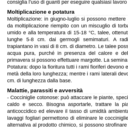
consiglia l’uso di guanti per eseguire qualsiasi lavor
Moltiplicazione e potatura
Moltiplicazione: in giugno-luglio si possono mettere
da moltiplicazione riempito con un miscuglio di to
umido e alla temperatura di 15-18 °C, talee, ottenu
lunghe 5-8 cm. dai germogli semimaturi. A rad
trapiantano in vasi di 8 cm. di diametro. Le talee po
acqua pura, purché in presenza del calore e dell
primavera si possono effettuare margotte. La semina 
Potatura: dopo la fioritura tutti i rami fioriferi devono 
metà della loro lunghezza; mentre i rami laterali dev
cm. di lunghezza dalla base.
Malattie, parassiti e avversità
- Cocciniglie cotonose: può attaccare le piante, spec
caldo e secco. Bisogna asportarle, trattare la p
anticoccidico ed elevare il tasso di umidità ambienta
lavaggi fogliari permettono di eliminare le cocciniglie
alternativa al prodotto chimico, si possono strofinare 