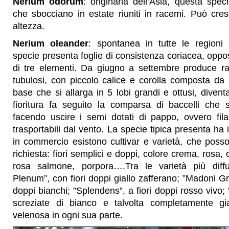
Nerium odorum
: originaria dell’Asia, questa spec
che sbocciano in estate riuniti in racemi. Può cre
altezza.
Nerium oleander
: spontanea in tutte le regioni
specie presenta foglie di consistenza coriacea, opposte
di tre elementi. Da giugno a settembre produce rac
tubulosi, con piccolo calice e corolla composta da u
base che si allarga in 5 lobi grandi e ottusi, divent
fioritura fa seguito la comparsa di baccelli che 
facendo uscire i semi dotati di pappo, ovvero fil
trasportabili dal vento. La specie tipica presenta ha i
in commercio esistono cultivar e varietà, che poss
richiesta: fiori semplici e doppi, colore crema, rosa, 
rosa salmone, porpora….Tra le varietà più diff
Plenum”, con fiori doppi giallo zafferano; ”Madoni Gran
doppi bianchi; ”Splendens”, a fiori doppi rosso vivo; 
screziate di bianco e talvolta completamente gia
velenosa in ogni sua parte.