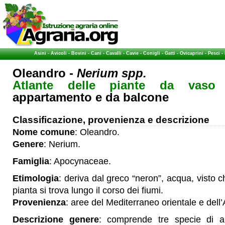
Asini
-
Avicoli
-
Bovini
-
Cani
-
Cavalli
-
Cavie
-
Conigli
-
Gatti
-
Ovicaprini
-
Pesci
-
Oleandro -
Nerium spp.
Atlante delle piante da vaso
-
appartamento e da balcone
Classificazione, provenienza e descrizione
Nome comune
: Oleandro.
Genere
: Nerium.
Famiglia
: Apocynaceae.
Etimologia
: deriva dal greco “neron”, acqua, visto
pianta si trova lungo il corso dei fiumi.
Provenienza
: aree del Mediterraneo orientale e dell’
Descrizione genere
: comprende tre specie di a