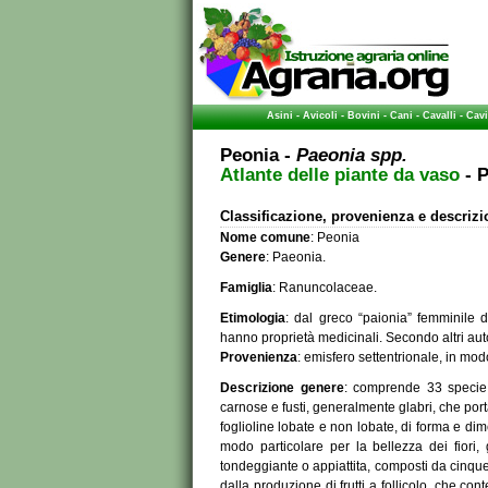
Asini
-
Avicoli
-
Bovini
-
Cani
-
Cavalli
-
Cavi
Peonia -
Paeonia spp.
Atlante delle piante da vaso
- P
Classificazione, provenienza e descriz
Nome comune
: Peonia
Genere
: Paeonia.
Famiglia
: Ranuncolaceae.
Etimologia
: dal greco “paionia” femminile di
hanno proprietà medicinali. Secondo altri aut
Provenienza
: emisfero settentrionale, in mod
Descrizione genere
: comprende 33 specie 
carnose e fusti, generalmente glabri, che por
foglioline lobate e non lobate, di forma e dim
modo particolare per la bellezza dei fiori, 
tondeggiante o appiattita, composti da cinque 
dalla produzione di frutti a follicolo, che co