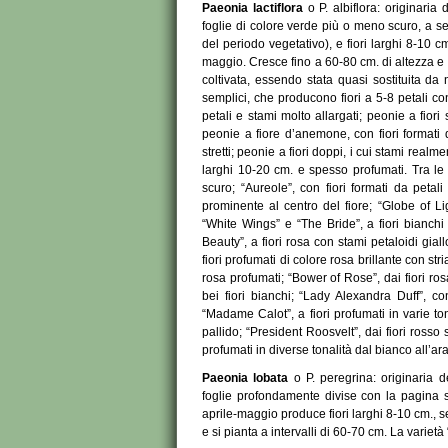
Paeonia lactiflora
o P. albiflora: originari
foglie di colore verde più o meno scuro, a s
del periodo vegetativo), e fiori larghi 8-10 c
maggio. Cresce fino a 60-80 cm. di altezza e s
coltivata, essendo stata quasi sostituita da n
semplici, che producono fiori a 5-8 petali c
petali e stami molto allargati; peonie a fiori 
peonie a fiore d’anemone, con fiori formati 
stretti; peonie a fiori doppi, i cui stami realm
larghi 10-20 cm. e spesso profumati. Tra le v
scuro; “Aureole”, con fiori formati da peta
prominente al centro del fiore; “Globe of Ligh
“White Wings” e “The Bride”, a fiori bianchi 
Beauty”, a fiori rosa con stami petaloidi gial
fiori profumati di colore rosa brillante con st
rosa profumati; “Bower of Rose”, dai fiori ros
bei fiori bianchi; “Lady Alexandra Duff”, con
“Madame Calot”, a fiori profumati in varie to
pallido; “President Roosvelt”, dai fiori rosso 
profumati in diverse tonalità dal bianco all’ar
Paeonia lobata
o P. peregrina: originaria 
foglie profondamente divise con la pagina s
aprile-maggio produce fiori larghi 8-10 cm., s
e si pianta a intervalli di 60-70 cm. La varietà