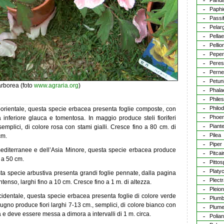
Pand
Paphi
Passif
Pelar
Pella
Pellio
Peper
Peres
Perne
Petun
rborea (foto
www.agraria.org
)
Phala
Philes
Philo
d-orientale, questa specie erbacea presenta foglie composte, con
Phoen
inferiore glauca e tomentosa. In maggio produce steli fioriferi
Piant
semplici, di colore rosa con stami gialli. Cresce fino a 80 cm. di
Pilea
cm.
Piper
 mediterranee e dell’Asia Minore, questa specie erbacea produce
Pitcai
o a 50 cm.
Pitto
Platy
esta specie arbustiva presenta grandi foglie pennate, dalla pagina
Plect
intenso, larghi fino a 10 cm. Cresce fino a 1 m. di altezza.
Pleio
occidentale, questa specie erbacea presenta foglie di colore verde
Plum
giugno produce fiori larghi 7-13 cm., semplici, di colore bianco con
Plume
a e deve essere messa a dimora a intervalli di 1 m. circa.
Polia