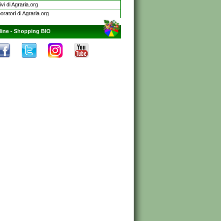
ivi di Agraria.org
oratori di Agraria.org
line -
Shopping BIO