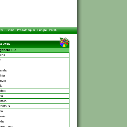
tti
-
Estimo
-
Prodotti tipici
-
Funghi
-
Parchi
da vaso
enere I - Z
iens
e
anda
inia
inum
ia
choe
ria
nalia
ranthus
na
eria
nda
ospermum