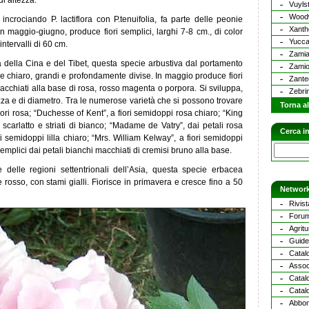
di altezza.
Vuyls
Wood
 incrociando P. lactiflora con P.tenuifolia, fa parte delle peonie
Xant
n maggio-giugno, produce fiori semplici, larghi 7-8 cm., di color
Yucc
intervalli di 60 cm.
Zami
a della Cina e del Tibet, questa specie arbustiva dal portamento
Zamio
de chiaro, grandi e profondamente divise. In maggio produce fiori
Zante
macchiati alla base di rosa, rosso magenta o porpora. Si sviluppa,
Zebri
ezza e di diametro. Tra le numerose varietà che si possono trovare
Torna al
ori rosa; “Duchesse of Kent”, a fiori semidoppi rosa chiaro; “King
scarlatto e striati di bianco; “Madame de Vatry”, dai petali rosa
Cerca in
ri semidoppi lilla chiaro; “Mrs. William Kelway”, a fiori semidoppi
semplici dai petali bianchi macchiati di cremisi bruno alla base.
e delle regioni settentrionali dell’Asia, questa specie erbacea
 rosso, con stami gialli. Fiorisce in primavera e cresce fino a 50
Network
Rivist
Forum
Agritu
Guide 
Catalo
Assoc
Catal
Catalo
Abbona