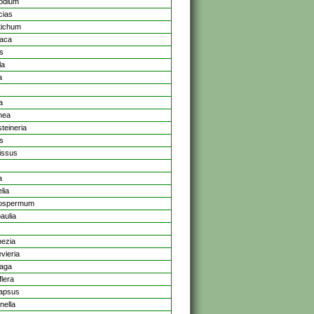
odium
cias
tichum
laca
s
la
a
a
nea
teineria
s
issus
a
lia
ospermum
aulia
ezia
vieria
raga
flera
apsus
nella