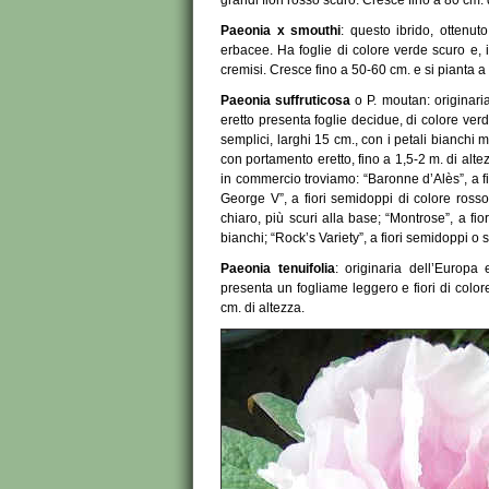
grandi fiori rosso scuro. Cresce fino a 80 cm. 
Paeonia x smouthi
: questo ibrido, ottenuto
erbacee. Ha foglie di colore verde scuro e, i
cremisi. Cresce fino a 50-60 cm. e si pianta a 
Paeonia suffruticosa
o P. moutan: originari
eretto presenta foglie decidue, di colore ver
semplici, larghi 15 cm., con i petali bianchi 
con portamento eretto, fino a 1,5-2 m. di alt
in commercio troviamo: “Baronne d’Alès”, a fi
George V”, a fiori semidoppi di colore rosso 
chiaro, più scuri alla base; “Montrose”, a fio
bianchi; “Rock’s Variety”, a fiori semidoppi o 
Paeonia tenuifolia
: originaria dell’Europa 
presenta un fogliame leggero e fiori di colore
cm. di altezza.