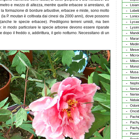
metro e mezzo di altezza, mentre quelle erbacee si arrestano, di
Lisia
r la formazione di bordure arbustive, erbacee e miste, sono molto
Lobel
 (la P. moutan è coltivata dai cinesi da 2000 anni), dove possono
Lonic
i (anche le specie erbacee). Prediligono terreni umidi, ma ben
Lycas
: in modo particolare le specie arboree devono essere riparate
Lysim
dopo il freddo o, addirittura, il gelo notturno. Necessitano di un
Mande
Maran
Medini
Mese
Micro
Milton
Monst
Musa
Neore
Nephr
Neri
Nerte
Nidul
Odon
Oncid
Pachi
Pach
Pach
Paeon