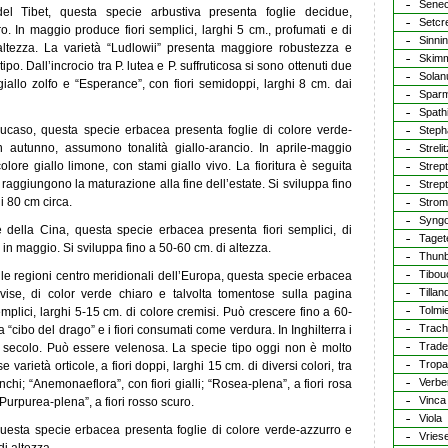
Senec
del Tibet, questa specie arbustiva presenta foglie decidue,
Setcr
. In maggio produce fiori semplici, larghi 5 cm., profumati e di
Sinnin
 altezza. La varietà “Ludlowii” presenta maggiore robustezza e
Skim
tipo. Dall’incrocio tra P. lutea e P. suffruticosa si sono ottenuti due
Sola
 giallo zolfo e “Esperance”, con fiori semidoppi, larghi 8 cm. dai
Sparm
Spath
aucaso, questa specie erbacea presenta foglie di colore verde-
Steph
n autunno, assumono tonalità giallo-arancio. In aprile-maggio
Strelit
olore giallo limone, con stami giallo vivo. La fioritura è seguita
Strep
e raggiungono la maturazione alla fine dell’estate. Si sviluppa fino
Strep
di 80 cm circa.
Strom
Syng
 e della Cina, questa specie erbacea presenta fiori semplici, di
Taget
in maggio. Si sviluppa fino a 50-60 cm. di altezza.
Thunb
Tibou
 delle regioni centro meridionali dell’Europa, questa specie erbacea
Tillan
vise, di color verde chiaro e talvolta tomentose sulla pagina
Tolmi
mplici, larghi 5-15 cm. di colore cremisi. Può crescere fino a 60-
Trac
“cibo del drago” e i fiori consumati come verdura. In Inghilterra i
Trade
° secolo. Può essere velenosa. La specie tipo oggi non è molto
Tropa
varietà orticole, a fiori doppi, larghi 15 cm. di diversi colori, tra
Verbe
anchi; “Anemonaeflora”, con fiori gialli; “Rosea-plena”, a fiori rosa
Vinca
“Purpurea-plena”, a fiori rosso scuro.
Viola
 questa specie erbacea presenta foglie di colore verde-azzurro e
Vries