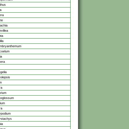
nthus
ia
era
te
achia
villea
ta
lla
mbryanthemum
coelum
ia
era
gelia
olepsis
um
ra
arium
toglossum
ium
ra
ypodium
ystachys
ia