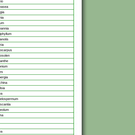
io
easea
gia
mia
num
annia
iphyllum
anotis
zia
tocarpus
tosolen
anthe
onium
es
ergia
china
dsia
ea
helospermum
scantia
eolum
na
ea