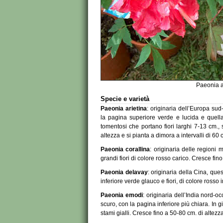
Paeonia a
Specie e varietà
Paeonia arietina
: originaria dell’Europa su
la pagina superiore verde e lucida e quella 
tomentosi che portano fiori larghi 7-13 cm., 
altezza e si pianta a dimora a intervalli di 60 
Paeonia corallina
: originaria delle regioni
grandi fiori di colore rosso carico. Cresce fin
Paeonia delavay
: originaria della Cina, qu
inferiore verde glauco e fiori, di colore rosso 
Paeonia emodi
: originaria dell’India nord-
scuro, con la pagina inferiore più chiara. In 
stami gialli. Cresce fino a 50-80 cm. di altezz