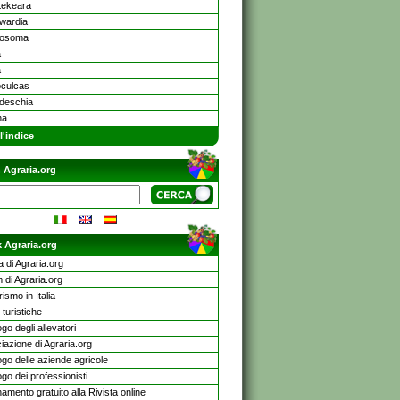
tekeara
wardia
hosoma
a
a
culcas
deschia
na
l'indice
 Agraria.org
 Agraria.org
a di Agraria.org
 di Agraria.org
rismo in Italia
turistiche
go degli allevatori
iazione di Agraria.org
ogo delle aziende agricole
go dei professionisti
mento gratuito alla Rivista online