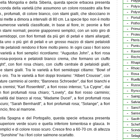
Polyp
a della Mongolia e della Siberia, questa specie erbacea presenta
Polys
econda della varietà (che assumono un colore rossastro alla fine
Polys
m., profumati, di colore bianco, con stami gialli, che sbocciano in
Portu
i mette a dimora a intervalli di 80 cm. La specie tipo non è molto
Potho
umerose varietà classificate, in base al fiore, in: peonie a fiori
Primu
on stami normali; peonie giapponesi semplici, con un solo giro di
Prote
semidoppi, con fiori formati da più giri di petali e stami allargati;
Pteris
da uno o più giri di petali e un grosso mazzo di stami petaloidi
Punic
ente petaloidi rendono il fiore molto pieno. In ogni caso i fiori sono
Rave
arietà a fiori semplici ricordiamo: “Augustus John”, a fiori rosa
Rechs
li rosa-porpora e petaloidi bianco crema, che formano un ciuffo
Rhapi
t”, con fiori rosa chiaro, con ciuffo centrale di petaloidi gialli;
Rhoic
e stami gialli. Tra le varietà a fiori semidoppi citiamo: “Bowl of
Rosa
lo oro. Tra le varietà a fiori doppi troviamo: “Albert Crousse”, con
Ruelli
riature carminio al centro; “Baroness Schroeder”, dai fiori bianchi e
Russe
a cremisi; “Karl Rosenfeld”, a fiori rosso intenso; “La Cygne”, dai
Rync
 fiori profumati rosa chiaro; “Lovely”, dai fiori rosso carminio;
Saintp
nalità dal bianco al rosa; “Madame Ducel”, a fiori profumati rosa
Salvia
scuro; “Sarah Bernhardt”, a fiori profumati rosa; “Solange”, a fiori
Sanch
ancio, fino al marrone.
Sanse
della Spagna e del Portogallo, questa specie erbacea presenta
Saxif
uperiore verde scuro e quella inferiore tomentosa e glauca. In
Schef
emplici e di colore rosso scuro. Cresce fino a 60-70 cm. di altezza
Scind
 “Sunshine” ha i fiori color salmone-scarlatto.
Selagi