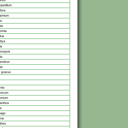
anus
opedilum
lora
gonium
ea
nia
omia
kia
ttya
ia
enopsis
ia
dendron
ix
e grasse
rnia
sporum
cerium
ranthus
ne
bago
ria
nthes