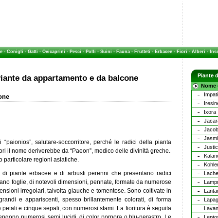
e
-
Conigli
-
Gatti
-
Ovicaprini
-
Pesci
-
Polli
-
Suini
-
Fauna
-
Frutteti
-
Erbacee
-
Fiori
-
Alberi
-
Inse
Piante 
iante da appartamento e da balcone
Nome g
Impat
ione
Iresin
Ixora
Jacar
Jacob
Jasm
 “paionios”, salutare-soccorritore, perché le radici della pianta
Justic
ori il nome deriverebbe da “Paeon”, medico delle divinità greche.
Kalan
o particolare regioni asiatiche.
Kohle
di piante erbacee e di arbusti perenni che presentano radici
Lache
tano foglie, di notevoli dimensioni, pennate, formate da numerose
Lamp
ensioni irregolari, talvolta glauche e tomentose. Sono coltivate in
Lanta
grandi e appariscenti, spesso brillantemente colorati, di forma
Lapag
petali e cinque sepali, con numerosi stami. La fioritura è seguita
Lava
ntengono numerosi semi lucidi, di color porpora o blu-nerastro. Le
Lept