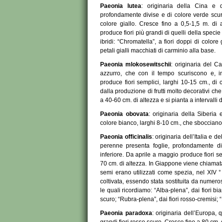
Paeonia lutea
: originaria della Cina e 
profondamente divise e di colore verde scuro
colore giallo. Cresce fino a 0,5-1,5 m. di
produce fiori più grandi di quelli della specie 
ibridi: “Chromatella”, a fiori doppi di colore
petali gialli macchiati di carminio alla base.
Paeonia mlokosewitschii
: originaria del C
azzurro, che con il tempo scuriscono e, i
produce fiori semplici, larghi 10-15 cm., di c
dalla produzione di frutti molto decorativi ch
a 40-60 cm. di altezza e si pianta a intervalli 
Paeonia obovata
: originaria della Siberia
colore bianco, larghi 8-10 cm., che sbocciano 
Paeonia officinalis
: originaria dell’Italia e
perenne presenta foglie, profondamente di
inferiore. Da aprile a maggio produce fiori se
70 cm. di altezza. In Giappone viene chiamata 
semi erano utilizzati come spezia, nel XIV 
coltivata, essendo stata sostituita da numerose 
le quali ricordiamo: “Alba-plena”, dai fiori bi
scuro; “Rubra-plena”, dai fiori rosso-cremisi; 
Paeonia paradoxa
: originaria dell’Europa,