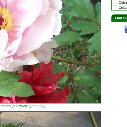
Obiett
Collab
Libri on
rborea (foto
www.agraria.org
)