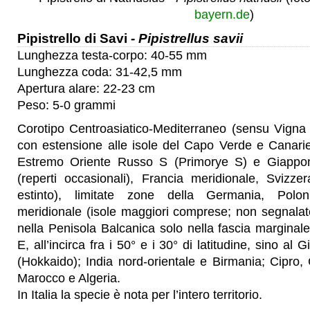
bayern.de
)
Pipistrello di Savi
- Pipistrellus savii
Lunghezza testa-corpo: 40-55 mm
Lunghezza coda: 31-42,5 mm
Apertura alare: 22-23 cm
Peso: 5-0 grammi
Corotipo Centroasiatico-Mediterraneo (sensu Vigna T
con estensione alle isole del Capo Verde e Canarie
Estremo Oriente Russo S (Primorye S) e Giappo
(reperti occasionali), Francia meridionale, Svizze
estinto), limitate zone della Germania, Polon
meridionale (isole maggiori comprese; non segnalato
nella Penisola Balcanica solo nella fascia marginal
E, all’incirca fra i 50° e i 30° di latitudine, sino al
(Hokkaido); India nord-orientale e Birmania; Cipro
Marocco e Algeria.
In Italia la specie è nota per l’intero territorio.