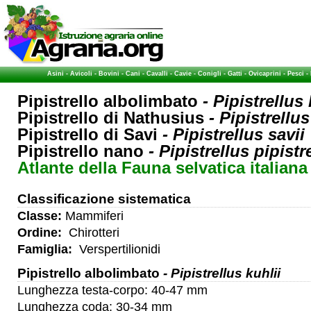
Asini
-
Avicoli
-
Bovini
-
Cani
-
Cavalli
-
Cavie
-
Conigli
-
Gatti
-
Ovicaprini
-
Pesci
-
Pipistrello albolimbato
- Pipistrellus 
Pipistrello di Nathusius
- Pipistrellu
Pipistrello di Savi
- Pipistrellus savii
Pipistrello nano
- Pipistrellus pipistr
Atlante della Fauna selvatica italiana
Classificazione sistematica
Classe:
Mammiferi
Ordine:
Chirotteri
Famiglia:
Verspertilionidi
Pipistrello albolimbato
- Pipistrellus kuhlii
Lunghezza testa-corpo: 40-47 mm
Lunghezza coda: 30-34 mm