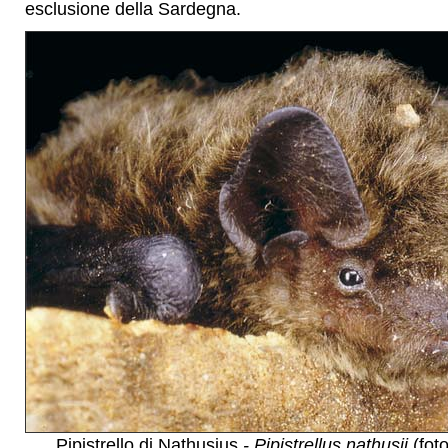
esclusione della Sardegna.
Pipistrello di Nathusius
- Pipistrellus nathusii
(fot