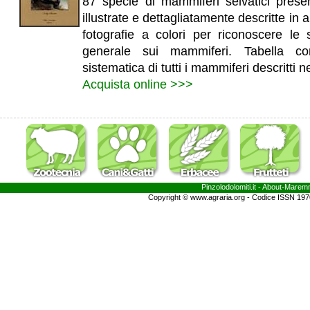
87 specie di mammiferi selvatici present
illustrate e dettagliatamente descritte in 
fotografie a colori per riconoscere le s
generale sui mammiferi. Tabella con
sistematica di tutti i mammiferi descritti n
Acquista online >>>
Pinzolodolomiti.it
- About-
Marem
Copyright © www.agraria.org - Codice ISSN 19