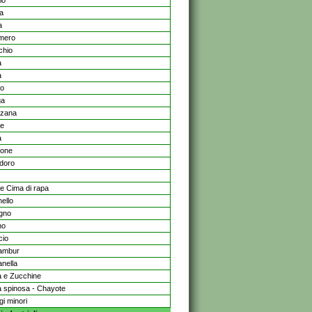
lo
ia
a
mero
chio
a
a
no
ga
nzana
ne
a
rone
doro
e Cima di rapa
ello
gno
no
cio
ambur
anella
 e Zucchine
 spinosa - Chayote
gi minori