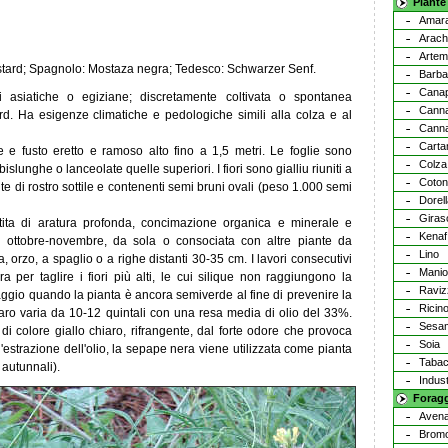
Piante 
Amar
Arach
Artem
stard; Spagnolo: Mostaza negra; Tedesco: Schwarzer Senf.
Barba
Cana
 asiatiche o egiziane; discretamente coltivata o spontanea
Cann
rd. Ha esigenze climatiche e pedologiche simili alla colza e al
Canna
Cart
e e fusto eretto e ramoso alto fino a 1,5 metri. Le foglie sono
Colza
, bislunghe o lanceolate quelle superiori. I fiori sono gialliu riuniti a
Coto
ite di rostro sottile e contenenti semi bruni ovali (peso 1.000 semi
Dorel
Giras
ttita di aratura profonda, concimazione organica e minerale e
Kenaf
n ottobre-novembre, da sola o consociata con altre piante da
Lino
a, orzo, a spaglio o a righe distanti 30-35 cm. I lavori consecutivi
Mani
 per taglire i fiori più alti, le cui silique non raggiungono la
Raviz
aggio quando la pianta è ancora semiverde al fine di prevenire la
Ricin
aro varia da 10-12 quintali con una resa media di olio del 33%.
Sesa
di colore giallo chiaro, rifrangente, dal forte odore che provoca
Soia
'estrazione dell'olio, la sepape nera viene utilizzata come pianta
Taba
 autunnali).
Indust
Forag
Avena
Bromo