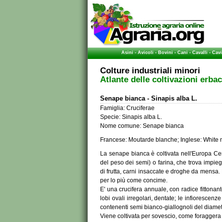
Asini
-
Avicoli
-
Bovini
-
Cani
-
Cavalli
-
Cavi
Colture industriali minori
Atlante delle coltivazioni erba
Senape bianca - Sinapis alba L.
Famiglia: Cruciferae
Specie: Sinapis alba L.
Nome comune: Senape bianca
Francese: Moutarde blanche; Inglese: White 
La senape bianca è coltivata nell'Europa Cent
del peso dei semi) o farina, che trova impie
di frutta, carni insaccate e droghe da mensa. L
per lo più come concime.
E' una crucifera annuale, con radice fittonant
lobi ovali irregolari, dentate; le infiorescenze
contenenti semi bianco-giallognoli del diametro
Viene coltivata per sovescio, come foraggera 