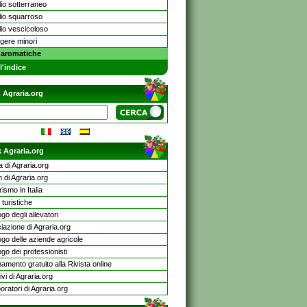
lio sotterraneo
lio squarroso
lio vescicoloso
gere minori
 aromatiche
l'indice
 Agraria.org
 Agraria.org
a di Agraria.org
 di Agraria.org
rismo in Italia
turistiche
go degli allevatori
iazione di Agraria.org
ogo delle aziende agricole
go dei professionisti
mento gratuito alla Rivista online
ivi di Agraria.org
oratori di Agraria.org