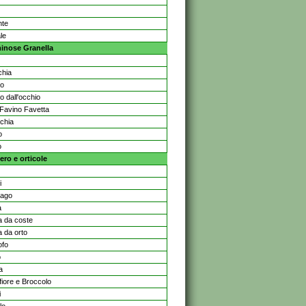
nte
ale
inose Granella
chia
lo
o dall'occhio
Favino Favetta
cchia
o
o
ero e orticole
i
rago
a
a da coste
a da orto
ofo
o
a
fiore e Broccolo
i