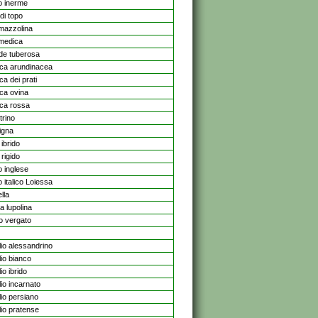
 inerme
di topo
mazzolina
medica
ide tuberosa
ca arundinacea
a dei prati
ca ovina
ca rossa
trino
igna
 ibrido
 rigido
o inglese
o italico Loiessa
lla
a lupolina
o vergato
lio alessandrino
lio bianco
lio ibrido
lio incarnato
lio persiano
lio pratense