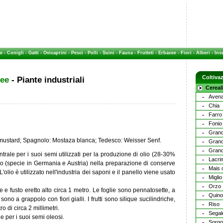
e
-
Conigli
-
Gatti
-
Ovicaprini
-
Pesci
-
Polli
-
Suini
-
Fauna
-
Frutteti
-
Erbacee
-
Fiori
-
Alberi
-
Inse
Coltiva
cee
- Piante industriali
Cereal
Aven
Chia
Farro
Fonio
Grano
mustard; Spagnolo: Mostaza blanca; Tedesco: Weisser Senf.
Grano
Grano
rale per i suoi semi utilizzati per la produzione di olio (28-30%
Lacri
go (specie in Germania e Austria) nella preparazione di conserve
Mais 
'olio è utilizzato nell'industria dei saponi e il panello viene usato
Miglio
Orzo
e e fusto eretto alto circa 1 metro. Le foglie sono pennatosette, a
Quin
 sono a grappolo con fiori gialli. I frutti sono silique sucilindriche,
Riso
 di circa 2 millimetri.
Segal
e per i suoi semi oleosi.
Sorgo