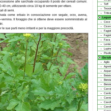
successione alle sarchiate occupando il posto dei cereali comuni.
Teff
 30-40 cm, utilizzando circa 10 kg di semente per ettaro.
Teosi
ali di semi.
Tritic
ltivata come erbaio in consociazione con segale, orzo, avena,
Legum
o-vernina. Il foraggio che si ottiene deve essere somministrato al
Cece
ri.
Cicer
 le sue parti meno irritanti e per la maggiore precocità.
Fagio
Fagiol
Fava 
Lenti
Lupin
Pisell
Da tub
Aglio
Agrett
Aspa
Batat
Bietol
Bietol
Carci
Card
Carot
Cavol
Cavol