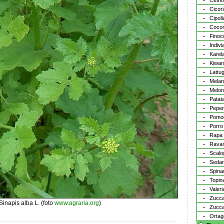
Cetrio
Cicor
Cipoll
Coco
Finoc
Indivi
Karel
Kiwa
Lattu
Mela
Melo
Patat
Pepe
Pomo
Porro
Rapa 
Ravan
Scalo
Seda
Spina
Topin
Valeri
Zucca
inapis alba L. (foto
www.agraria.org
)
Zucca
Ortag