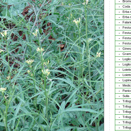
Bromo
Coda 
Erba 
Erba 
Falar
Festu
Festuc
Festu
Festu
Gines
Gram
Loglio
Loglio
Loiett
Loiett
Lupine
Medic
Panic
Sulla
Trifog
Trifog
Trifog
Trifog
Trifog
Trifog