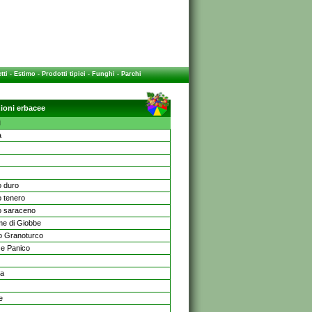
tti
-
Estimo
-
Prodotti tipici
-
Funghi
-
Parchi
zioni erbacee
i
a
 duro
 tenero
 saraceno
me di Giobbe
o Granoturco
 e Panico
oa
e