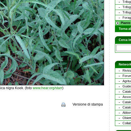
Trifog
Trifog
Trifog
Forag
Piante
Torna al
Cerca in
Network
Rivist
Forum
Agritu
Guide 
ica nigra Koek. (foto
www.hear.org/starr
)
Catalo
Assoc
Catal
Versione di stampa
Catalo
Abbona
Obiett
Collab