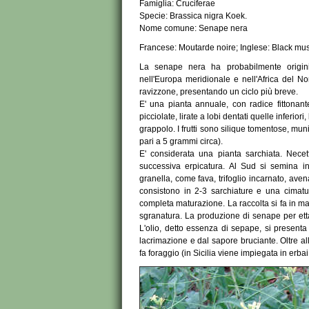
Famiglia: Cruciferae
Specie: Brassica nigra Koek.
Nome comune: Senape nera
Francese: Moutarde noire; Inglese: Black mu
La senape nera ha probabilmente origini
nell'Europa meridionale e nell'Africa del No
ravizzone, presentando un ciclo più breve.
E' una pianta annuale, con radice fittonant
picciolate, lirate a lobi dentati quelle inferiori
grappolo. I frutti sono silique tomentose, mun
pari a 5 grammi circa).
E' considerata una pianta sarchiata. Nece
successiva erpicatura. Al Sud si semina i
granella, come fava, trifoglio incarnato, aven
consistono in 2-3 sarchiature e una cimatura
completa maturazione. La raccolta si fa in m
sgranatura. La produzione di senape per ett
L'olio, detto essenza di sepape, si presenta 
lacrimazione e dal sapore bruciante. Oltre all
fa foraggio (in Sicilia viene impiegata in erbai