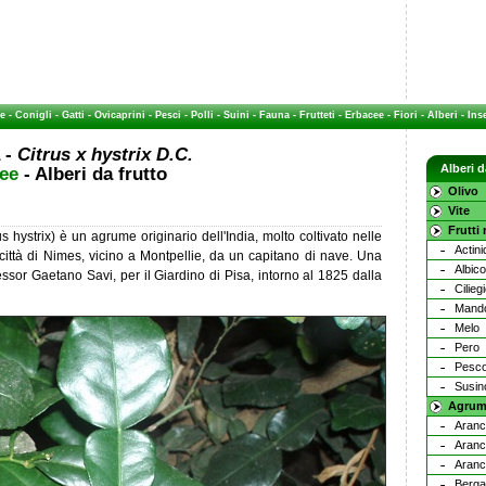
e
-
Conigli
-
Gatti
-
Ovicaprini
-
Pesci
-
Polli
-
Suini
-
Fauna
-
Frutteti
-
Erbacee
-
Fiori
-
Alberi
-
Inse
 -
Citrus x hystrix D.C.
Alberi d
ree
- Alberi da frutto
Olivo
Vite
Frutti
hystrix) è un agrume originario dell'India, molto coltivato nelle
Actini
 città di Nimes, vicino a Montpellie, da un capitano di nave. Una
Albic
fessor Gaetano Savi, per il Giardino di Pisa, intorno al 1825 dalla
Cilieg
Mando
Melo
Pero
Pesc
Susin
Agrum
Aranc
Aranc
Aranci
Berga