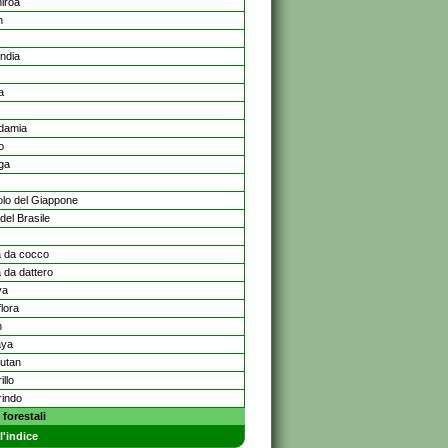
iroa
n
india
a
damia
o
ga
lo del Giappone
del Brasile
 da cocco
 da dattero
ya
lora
n
aya
utan
llo
indo
 forestali
l'indice