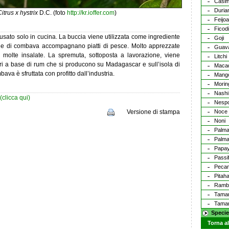
Casim
Duria
itrus x hystrix
D.C. (foto
http://kr.ioffer.com
)
Feijoa
Ficod
e usato solo in cucina. La buccia viene utilizzata come ingrediente
Goji
ttine di combava accompagnano piatti di pesce. Molto apprezzate
Guav
i molte insalate. La spremuta, sottoposta a lavorazione, viene
Litchi
ri a base di rum che si producono su Madagascar e sull’isola di
Maca
va è sfruttata con profitto dall’industria.
Mang
Morin
Nashi
(clicca qui)
Nespo
Versione di stampa
Noce 
Noni
Palma
Palma
Papa
Passif
Peca
Pitah
Ramb
Tamari
Tamar
Specie
Torna al