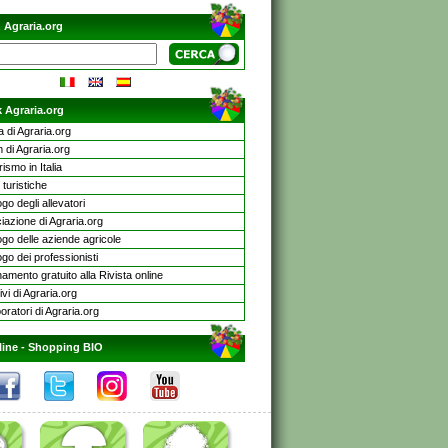
 Agraria.org
 Agraria.org
a di Agraria.org
 di Agraria.org
rismo in Italia
turistiche
go degli allevatori
iazione di Agraria.org
ogo delle aziende agricole
go dei professionisti
mento gratuito alla Rivista online
ivi di Agraria.org
oratori di Agraria.org
line -
Shopping BIO