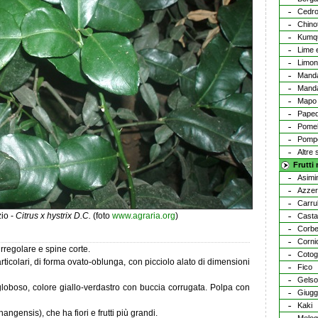
Cedr
Chino
Kumq
Lime 
Limon
Manda
Manda
Mapo
Paped
Pome
Pomp
Altre 
Frutti
Asimi
Azzer
Carru
io -
Citrus x hystrix D.C.
(foto
www.agraria.org
)
Cast
Corbe
Corni
rregolare e spine corte.
Coto
rticolari, di forma ovato-oblunga, con picciolo alato di dimensioni
Fico
Gelso
o globoso, colore giallo-verdastro con buccia corrugata. Polpa con
Giugg
Kaki
hangensis), che ha fiori e frutti più grandi.