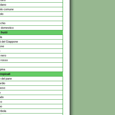
rano
olano
olo comune
olo
cchio
 domestico
 frutti
la
 del Giappone
one
o
 nero
 rosso
pina
tropicali
o del pane
rdio
asso
a
ado
co
no
mbola