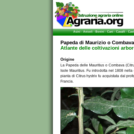
Asini
-
Avicoli
-
Bovini
-
Cani
-
Cavalli
-
Cavi
Papeda di Maurizio o Combava
Atlante delle coltivazioni arbo
Origine
La Papeda delle Mauritius o Combava (Citrus 
Isole Mauritius. Fu introdotta nel 1808 nella
pianta di Citrus hystrix fu acquistata dal pro
Francia.