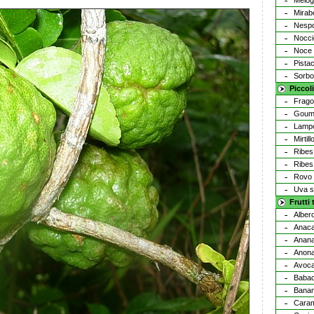
Melog
Mirab
Nesp
Nocci
Noce
Pista
Sorbo
Piccoli
Frago
Goumi
Lamp
Mirtill
Ribes
Ribes
Rovo
Uva s
Frutti 
Alber
Anaca
Anan
Anon
Avoc
Baba
Bana
Cara