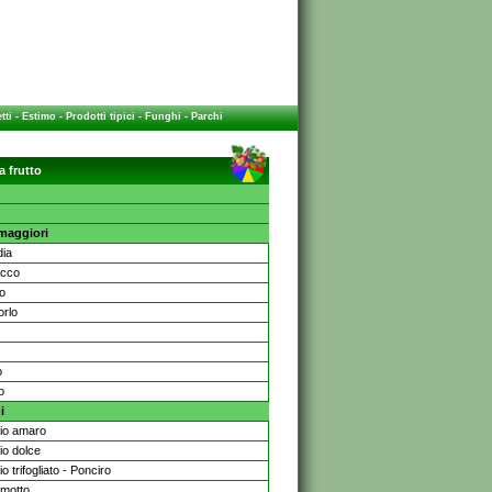
tti
-
Estimo
-
Prodotti tipici
-
Funghi
-
Parchi
a frutto
 maggiori
dia
occo
io
rlo
o
o
i
io amaro
io dolce
o trifogliato - Ponciro
motto