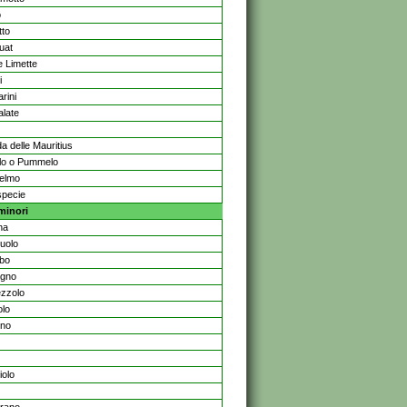
o
tto
uat
e Limette
i
rini
late
a delle Mauritius
lo o Pummelo
elmo
specie
 minori
na
uolo
bo
agno
zzolo
olo
gno
iolo