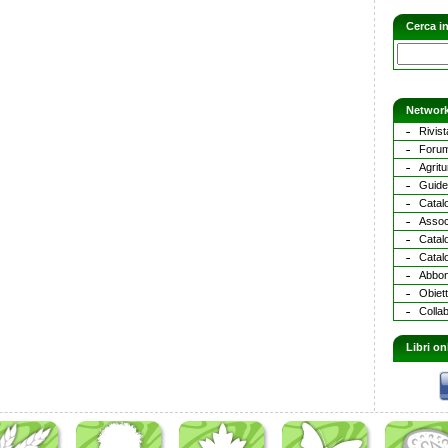
Cerca in
Network
Rivist
Forum
Agritu
Guide 
Catalo
Assoc
Catal
Catalo
Abbona
Obiett
Collab
Libri on