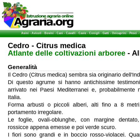
Asini
-
Avicoli
-
Bovini
-
Cani
-
Cavalli
-
Cavie
-
Conigli
-
Gatti
-
Ovicaprini
-
Pesci
-
Cedro - Citrus medica
Atlante delle coltivazioni arboree
- Al
Generalità
Il Cedro (Citrus medica) sembra sia originario dell'Ind
Di questo agrume si hanno antichissime testimoni
arrivato nei Paesi Mediterranei e, probabilmente n
Italia.
Forma arbusti o piccoli alberi, alti fino a 8 metr
portamento irregolare.
Le foglie, ovali-oblunghe, con margine dentato
rossicce appena emesse e poi verde scuro.
I fiori sono grandi e in boccio rosso-violacei. Q