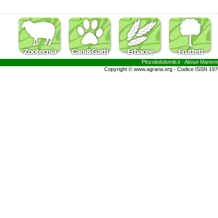
Pinzolodolomiti.it
- About-
Marem
Copyright © www.agraria.org - Codice ISSN 19