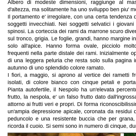
Albero di modeste dimensioni, raggiunge al ma
d'altezza, ma solitamente ha uno sviluppo ben piu' m
Il portamento e' irregolare, con una certa tendenza d
soggetti invecchiati. Nei soggetti selvatici i giova
spinosi. La corteccia dei rami da marrone scuro dive
sul tronco, grigia. Le foglie, grandi, hanno margine i
solo all'apice. Hanno forma ovale, picciolo molt
frequenti nella parte distale dei rami. Inizialmente 
di una leggera peluria che resta solo sulla pagina i
autunno di uno splendido colore ramato.
I fiori, a maggio, si aprono al vertice dei rametti fr
isolati, di colore bianco con cinque petali e port
Pianta autofertile, il Nespolo ha un'elevata percentu
frutto, la nespola, e' un falso frutto dato dall'ingros
attorno ai frutti veri e propri. Di forma riconoscibili
un'ampia depressione apicale, coronata da residui d
peduncolo e una resistente buccia che per grana,
ricorda il cuoio. Si semi sono in numero di cinque, dur