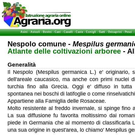
Asini
-
Avicoli
-
Bovini
-
Cani
-
Cavalli
-
Cavie
-
Conigli
-
Gatti
-
Ovicaprini
-
Pesci
-
Nespolo comune -
Mespilus germani
Atlante delle coltivazioni arboree
- Al
Generalità
Il Nespolo (Mespilus germanica L.) e' originario, 
dell'areale caucasico, ma anche con primi nuclei di 
turchia fino alla Grecia. Oggi e' diffuso in tut
spontanea nei boschi di latifoglie o come rinselvatichit
Appartiene alla Famiglia delle Rosaceae.
Molto resistente al freddo invernale, si spinge fino a
La sua diffusione fu favorita moltissimo dai roman
piede in Germania che al momento di classificarla 
una sua origine in quest'area, lo chiamo' Mespilus g