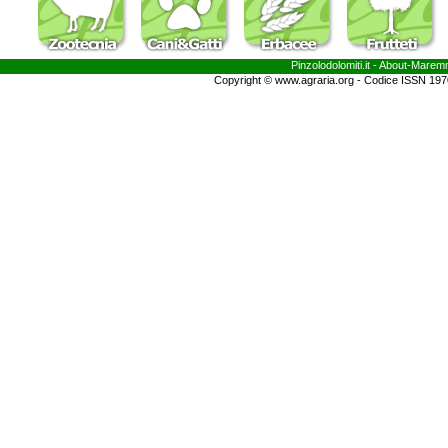
Pinzolodolomiti.it
- About-
Marem
Copyright © www.agraria.org - Codice ISSN 19