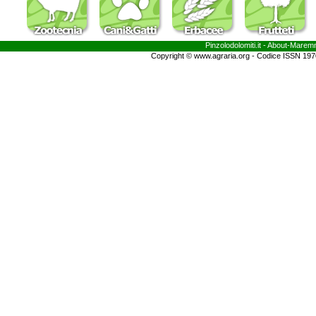
Pinzolodolomiti.it
- About-
Marem
Copyright © www.agraria.org - Codice ISSN 19