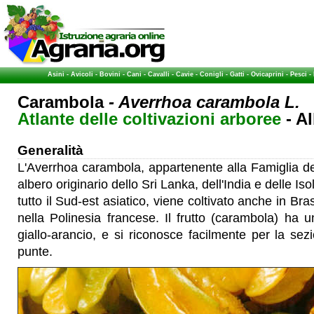
Asini
-
Avicoli
-
Bovini
-
Cani
-
Cavalli
-
Cavie
-
Conigli
-
Gatti
-
Ovicaprini
-
Pesci
-
Carambola
- Averrhoa carambola L.
Atlante delle coltivazioni arboree
- Al
Generalità
L'Averrhoa carambola, appartenente alla Famiglia d
albero originario dello Sri Lanka, dell'India e delle Is
tutto il Sud-est asiatico, viene coltivato anche in B
nella Polinesia francese. Il frutto (carambola) ha u
giallo-arancio, e si riconosce facilmente per la sez
punte.