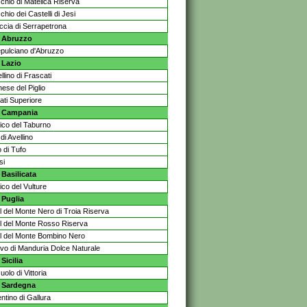
chio di Matelica Riserva
chio dei Castelli di Jesi
ccia di Serrapetrona
Abruzzo
pulciano d'Abruzzo
Lazio
lino di Frascati
ese del Piglio
ati Superiore
Campania
nico del Taburno
di Avellino
 di Tufo
si
Basilicata
ico del Vulture
Puglia
l del Monte Nero di Troia Riserva
l del Monte Rosso Riserva
l del Monte Bombino Nero
tivo di Manduria Dolce Naturale
icilia
olo di Vittoria
Sardegna
ntino di Gallura