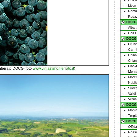
Colli d
Lison
Rama
Rosa
DOCG 
Alban
Colli 
DOCG 
Brunel
Carm
Chiant
Chian
Elba A
ferrato DOCG (foto
www.viniastimonferrato.it
)
Monte
Morel
Nobil
Suver
Val di
Verna
DOCG 
Monte
Torgi
DOCG 
Offida
Rosso