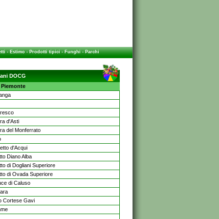
tti
-
Estimo
-
Prodotti tipici
-
Funghi
-
Parchi
aliani DOCG
Piemonte
Langa
resco
ra d'Asti
ra del Monferrato
o
etto d'Acqui
tto Diano Alba
to di Dogliani Superiore
tto di Ovada Superiore
uce di Caluso
nara
o Cortese Gavi
mme