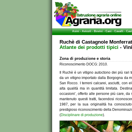
Asini
-
Avicoli
-
Bovini
-
Cani
-
Cavalli
-
Cavi
Ruchè di Castagnole Monferr
Atlante dei prodotti tipici
- Vi
Zona di produzione e storia
Riconoscimento DOCG: 2010.
Il Ruchè è un vitigno autoctono dei più rari t
da un vitigno importato dalla Borgogna da m
San Rocco. I terreni calcarei, asciutti, con
alta qualità ma in quantità limitata. Destin
occasioni’, offerto alle persone più care, da
mantenuto questi tratti, facendosi riconoscer
1987, per la sua originalità ha conosciut
prestigioso riconoscimento della Denominazio
(
Disciplinare di produzione
).