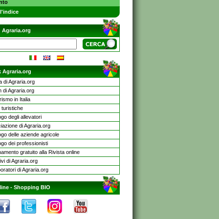
nto
l'indice
 Agraria.org
 Agraria.org
a di Agraria.org
 di Agraria.org
rismo in Italia
turistiche
go degli allevatori
iazione di Agraria.org
ogo delle aziende agricole
go dei professionisti
mento gratuito alla Rivista online
ivi di Agraria.org
oratori di Agraria.org
line -
Shopping BIO