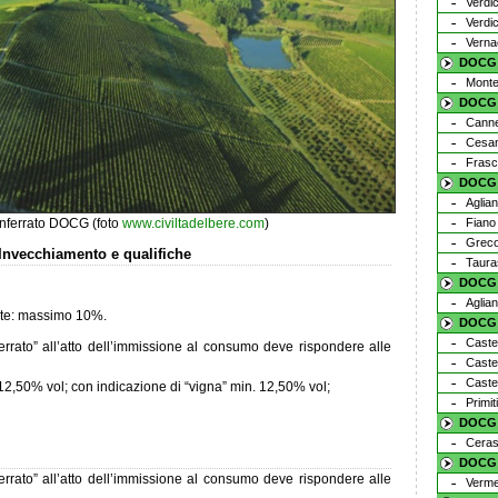
Verdic
Verdic
Verna
DOCG 
Monte
DOCG 
Cannel
Cesan
Frasc
DOCG 
Aglia
nferrato DOCG (foto
www.civiltadelbere.com
)
Fiano 
Greco
 Invecchiamento e qualifiche
Taura
DOCG 
Aglian
nte: massimo 10%.
DOCG 
Caste
rato” all’atto dell’immissione al consumo deve rispondere alle
Caste
Caste
 12,50% vol; con indicazione di “vigna” min. 12,50% vol;
Primi
DOCG S
Cerasu
DOCG 
rato” all’atto dell’immissione al consumo deve rispondere alle
Verme