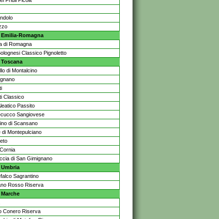
el Friuli Picolit
ndolo
zzo
Emilia-Romagna
a di Romagna
Bolognesi Classico Pignoletto
Toscana
lo di Montalcino
ignano
i
ti Classico
leatico Passito
cucco Sangiovese
lino di Scansano
e di Montepulciano
eto
 Cornia
ccia di San Gimignano
Umbria
falco Sagrantino
ano Rosso Riserva
Marche
 Conero Riserva