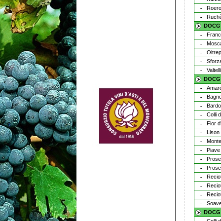
Roer
Ruchè
DOCG 
Franc
Mosca
Oltre
Sforza
Valtel
DOCG 
Amaron
Bagnol
Bardo
Colli 
Fior d
Lison
Monte
Piave
Prose
Prose
Recio
Recio
Reciot
Soave
DOCG F