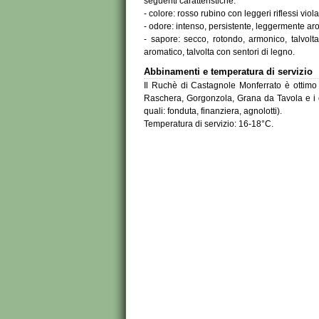
seguenti caratteristiche:
- colore: rosso rubino con leggeri riflessi viol
- odore: intenso, persistente, leggermente ar
- sapore: secco, rotondo, armonico, talvol
aromatico, talvolta con sentori di legno.
Abbinamenti e temperatura di servizio
Il Ruchè di Castagnole Monferrato è ottimo
Raschera, Gorgonzola, Grana da Tavola e i car
quali: fonduta, finanziera, agnolotti).
Temperatura di servizio: 16-18°C.