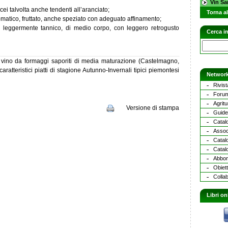
Vin Sa
acei talvolta anche tendenti all’aranciato;
Torna al
omatico, fruttato, anche speziato con adeguato affinamento;
ta leggermente tannico, di medio corpo, con leggero retrogusto
Cerca in
 vino da formaggi saporiti di media maturazione (Castelmagno,
atteristici piatti di stagione Autunno-Invernali tipici piemontesi
Network
Rivist
Forum
Agritu
Versione di stampa
Guide 
Catalo
Assoc
Catal
Catalo
Abbona
Obiett
Collab
Libri on