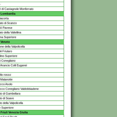
o
 di Castagnole Monferrato
Lombardia
iacorta
to di Scanzo
pò Pavese
to della Valtellina
lina Superiore
Veneto
e della Valpolicella
i Friularo
lino Superiore
di Conegliano
'Arancio Colli Euganei
llo rosso
 Malanotte
cco Asolo
cco Conegliano Valdobbiadene
to di Gambellara
to di Soave
o della Valpolicella
 Superiore
riuli Venezia Giulia