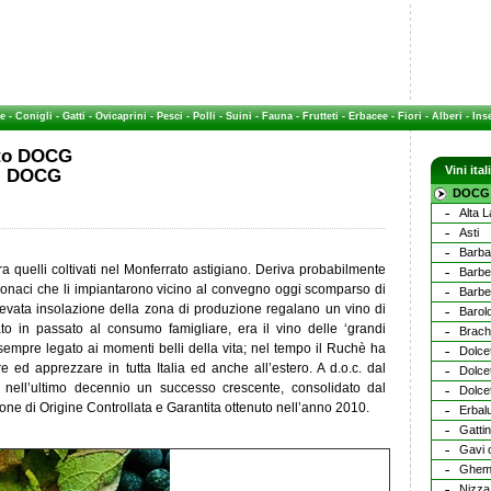
e
-
Conigli
-
Gatti
-
Ovicaprini
-
Pesci
-
Polli
-
Suini
-
Fauna
-
Frutteti
-
Erbacee
-
Fiori
-
Alberi
-
Inse
ato DOCG
Vini it
ni DOCG
DOCG 
Alta 
Asti
Barba
ra quelli coltivati nel Monferrato astigiano. Deriva probabilmente
Barbe
onaci che li impiantarono vicino al convegno oggi scomparso di
Barbe
 elevata insolazione della zona di produzione regalano un vino di
Barol
ato in passato al consumo famigliare, era il vino delle ‘grandi
Brach
 sempre legato ai momenti belli della vita; nel tempo il Ruchè ha
Dolce
e ed apprezzare in tutta Italia ed anche all’estero. A d.o.c. dal
Dolcet
o nell’ultimo decennio un successo crescente, consolidato dal
Dolce
ne di Origine Controllata e Garantita ottenuto nell’anno 2010.
Erbal
Gatti
Gavi 
Ghe
Nizza