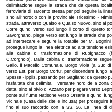
delimitazione segue la strada che da questa localit
ferroviaria di Tarcento stessa per poi seguire la line
sino all'incrocio con la provinciale Tricesimo - Nimi
strada, attraverso Qualso e Qualso Nuovo, sino al pon
Corre quindi verso sud lungo il corso di questo tor
Savorgnano, piega verso est lungo la strada che po
ad intersecare e seguire la rotabile per M. Bognin
prosegue lungo la linea elettrica ad alta tensione esis
alla cabina di trasformazione di Rubignacco (fra
C.Corgnolo). Dalla cabina di trasformazione segue
Gallo, il Macello Comunale, Borgo Viola (a Sud di 
verso Est, per Borgo Corfu', per discendere lungo la 
Spessa - lpplis, passando per Gagliano; da questo p
l'asfaltata che delimita il versante nord della zona 
detta, sino al bivio di Azzano per piegare verso Lepr
ponte sul fiume Natisone verso Orsaria e quindi lungo
Vicinale (Casa delle zitelle inclusa) per proseguire 
fino al suo raccordo con la SS. 56. La linea di d