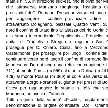
statale n. 56, in direzione sud-est, fino al bivio per 
che attraversa Manzano raggiunge l'asfaltata 
prossimita' di C. Romano. Prosegue verso est lungo l
per raggiungere il confine provinciale Udine 
attraversato Dolegnano, piazzale Quattro Venti, S
nord il confine di Stato fino all'altezza del rio Goritnic
alla strada interpoderale Prepotischis - Fragielis; 
abitati di Fragielis e Stregna e, raggiunto San 
prosegue per C. Chiaro, Cialla, fino a Mezzomo
Castelmonte, per proseguire poi lungo il confine de
continuare verso nord lungo il confine di Torreano fin
Mladesena. Da qui lungo una retta che congiunge 
711) al monte Forcis (m 559) al monte Dolina (m 44
429) al monte Poiana (m 369) al colle San verso su
attraversa Borgo Foranesi e, giunta nei pressi di Bo
Ovest per raggiungere la statale n. 356 che segu
Madonna, ad ovest di Tarcento.
Tutti i vigneti della varieta' «Picolit», regolarmente 
denominazione di origine controllata «Colli Orienta