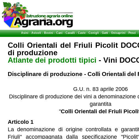
Asini
-
Avicoli
-
Bovini
-
Cani
-
Cavalli
-
Cavie
-
Conigli
-
Gatti
-
Ovicaprini
-
Pesci
-
Colli Orientali del Friuli Picolit DOC
di produzione
Atlante dei prodotti tipici
- Vini DOC
Disciplinare di produzione - Colli Orientali del
G.U. n. 83 aprile 2006
Disciplinare di produzione dei vini a denominazione d
garantita
"
Colli Orientali del Friuli Picoli
Articolo 1
La denominazione di origine controllata e garantit
Friuli" accompagnata dalla specificazione "Picolit