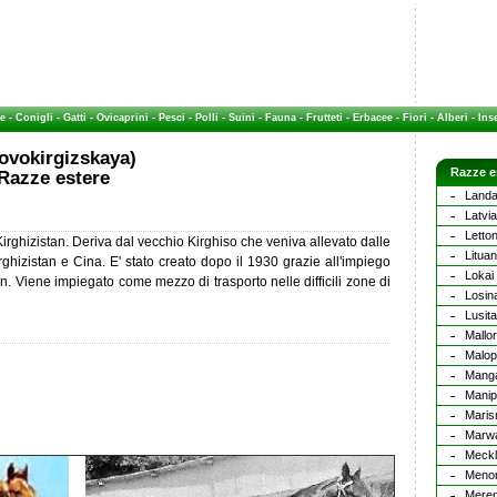
e
-
Conigli
-
Gatti
-
Ovicaprini
-
Pesci
-
Polli
-
Suini
-
Fauna
-
Frutteti
-
Erbacee
-
Fiori
-
Alberi
-
Inse
ovokirgizskaya)
Razze e
Razze estere
Landa
Latvi
Letto
 Kirghizistan. Deriva dal vecchio Kirghiso che veniva allevato dalle
Litua
ghizistan e Cina. E' stato creato dopo il 1930 grazie all'impiego
Lokai
. Viene impiegato come mezzo di trasporto nelle difficili zone di
Losin
Lusit
Mallo
Malop
Manga
Manip
Mari
Marwa
Meckl
Menor
Mere