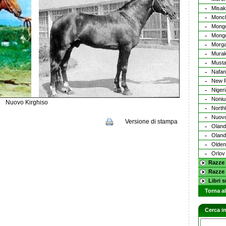
Misak
Monc
Mongo
Mongo
Morg
Mura
Must
Nafan
New F
Niger
Noniu
Nuovo Kirghiso
North
Nuovo
Versione di stampa
Olan
Oland
Olden
Orlov
Razze 
Razze 
Libri s
Torna al
Cerca in