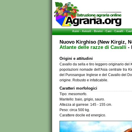
Asini
-
Avicoli
-
Bovini
-
Cani
-
Cavalli
-
Cavi
Nuovo Kirghiso
(New Kirgiz, N
Atlante delle razze di Cavalli
- 
Origini e attitudini
Cavallo da sella e tiro leggero originario del
popolazioni nomade dell'Asia centrale tra Kir
del Purosangue Inglese e del Cavallo del Don
origine. Robusto e infaticabile.
Caratteri morfologici
Tipo: mesomorfo.
Mantello: baio, grigio, sauro.
Altezza al garrese: 145 - 155 cm.
Peso: circa 500 kg.
Carattere docile ed energico.