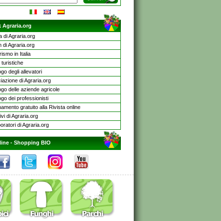
 Agraria.org
a di Agraria.org
 di Agraria.org
rismo in Italia
turistiche
go degli allevatori
iazione di Agraria.org
ogo delle aziende agricole
go dei professionisti
mento gratuito alla Rivista online
ivi di Agraria.org
oratori di Agraria.org
line -
Shopping BIO