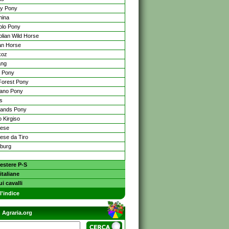
y Pony
hina
lo Pony
lian Wild Horse
an Horse
koz
ang
 Pony
orest Pony
iano Pony
s
lands Pony
 Kirgiso
dese
ese da Tiro
burg
estere P-S
italiane
ui cavalli
l'indice
 Agraria.org