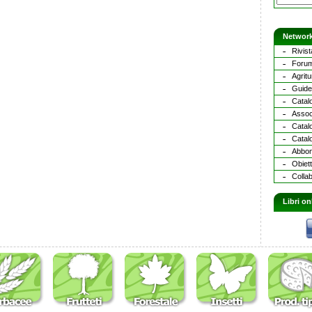
Network
Rivist
Forum
Agritu
Guide 
Catalo
Assoc
Catal
Catalo
Abbona
Obiett
Collab
Libri on