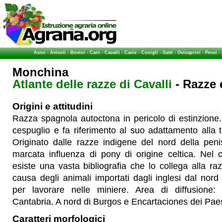
Asini
-
Avicoli
-
Bovini
-
Cani
-
Cavalli
-
Cavie
-
Conigli
-
Gatti
-
Ovicaprini
-
Pesci
-
Monchina
Atlante delle razze di Cavalli
- Razze 
Origini e attitudini
Razza spagnola autoctona in pericolo di estinzione
cespuglio e fa riferimento al suo adattamento alla t
Originato dalle razze indigene del nord della peni
marcata influenza di pony di origine celtica. Nel 
esiste una vasta bibliografia che lo collega alla r
causa degli animali importati dagli inglesi dal nord 
per lavorare nelle miniere.
Area di diffusione
Cantabria. A nord di Burgos e Encartaciones dei Pae
Caratteri morfologici