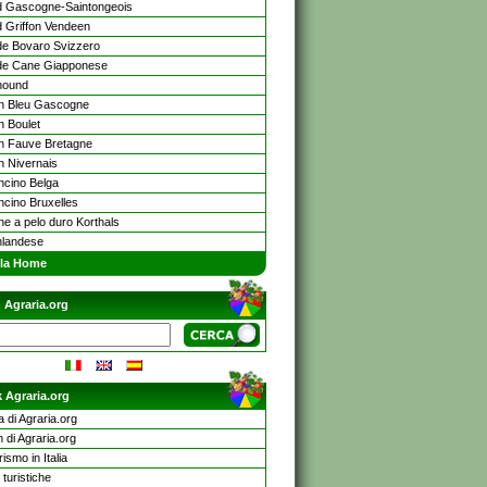
 Gascogne-Saintongeois
 Griffon Vendeen
e Bovaro Svizzero
de Cane Giapponese
hound
on Bleu Gascogne
n Boulet
on Fauve Bretagne
n Nivernais
oncino Belga
ncino Bruxelles
ne a pelo duro Korthals
landese
lla Home
 Agraria.org
 Agraria.org
a di Agraria.org
 di Agraria.org
rismo in Italia
turistiche