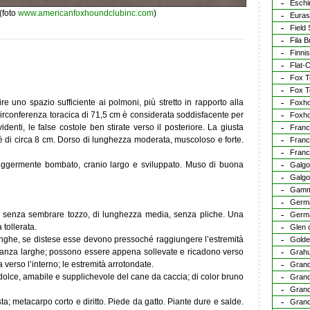
Esch
(foto
www.americanfoxhoundclubinc.com
)
Euras
Field 
Fila B
Finnis
Flat-
Fox Te
Fox Te
re uno spazio sufficiente ai polmoni, più stretto in rapporto alla
Foxh
irconferenza toracica di 71,5 cm è considerata soddisfacente per
Foxho
enti, le false costole ben stirate verso il posteriore. La giusta
Franca
a è di circa 8 cm. Dorso di lunghezza moderata, muscoloso e forte.
Franc
Franca
leggermente bombato, cranio largo e sviluppato. Muso di buona
Galgo
Galgo
Gamm
Germa
rte, senza sembrare tozzo, di lunghezza media, senza pliche. Una
Germa
 tollerata.
Glen o
unghe, se distese esse devono pressoché raggiungere l’estremità
Golde
bastanza larghe; possono essere appena sollevate e ricadono verso
Grah
a verso l’interno; le estremità arrotondate.
Grand
 dolce, amabile e supplichevole del cane da caccia; di color bruno
Grand
Grand
usta; metacarpo corto e diritto. Piede da gatto. Piante dure e salde.
Grand