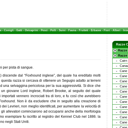
e
-
Conigli
-
Gatti
-
Ovicaprini
-
Pesci
-
Polli
-
Suini
-
Fauna
-
Frutteti
-
Erbacee
-
Fiori
-
Alberi
-
Inse
Razze C
Razze 
Razze 
Cairn 
Cana
ni per pista di sangue.
Cane 
discende dal “Foxhound inglese”, del quale ha ereditato molti
Cane 
e questa razza si cercava di ottenere un Segugio adatto ai terreni
Cane 
ad una selvaggina pericolosa per la sua aggressività. Si dice che
Cane 
 un giovane Lord inglese, Robert Brooke, al seguito del quale
Cane 
importati vennero incrociati tra di loro, e fu così che avrebbero
Cane 
an Foxhound. Non è da escludere che in seguito alla creazione di
Cane 
i dei Levrieri, non meglio identificati, per aumentare la velocità di
Cane 
 gli allevatori cominciarono ad occuparsi anche della morfologia
Cane 
primo esemplare fu iscritto al registro del Kennel Club nel 1886. la
Cane 
 negli Stati Uniti.
Cane 
Cane 