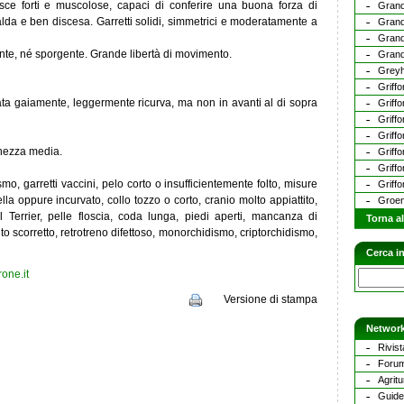
sce forti e muscolose, capaci di conferire una buona forza di
Grand
alda e ben discesa. Garretti solidi, simmetrici e moderatamente a
Grand
Grand
ante, né sporgente. Grande libertà di movimento.
Gran
Grey
Griff
ta gaiamente, leggermente ricurva, ma non in avanti al di sopra
Griffo
Griff
Griffo
ghezza media.
Griff
Griffo
o, garretti vaccini, pelo corto o insufficientemente folto, misure
Griffo
la oppure incurvato, collo tozzo o corto, cranio molto appiattito,
Groen
 Terrier, pelle floscia, coda lunga, piedi aperti, mancanza di
Torna a
nto scorretto, retrotreno difettoso, monorchidismo, criptorchidismo,
Cerca in
one.it
Versione di stampa
Network
Rivist
Forum
Agritu
Guide 