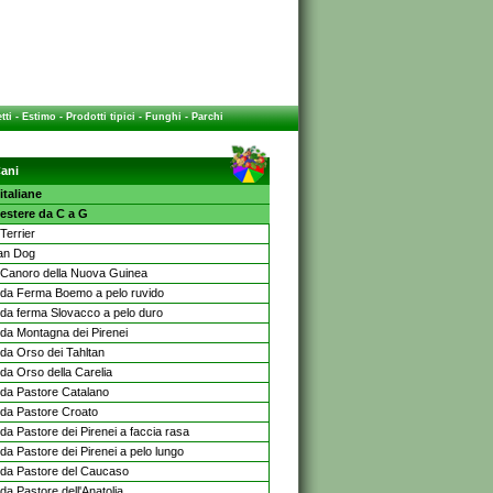
tti
-
Estimo
-
Prodotti tipici
-
Funghi
-
Parchi
ani
italiane
estere da C a G
Terrier
an Dog
Canoro della Nuova Guinea
da Ferma Boemo a pelo ruvido
da ferma Slovacco a pelo duro
da Montagna dei Pirenei
da Orso dei Tahltan
da Orso della Carelia
da Pastore Catalano
da Pastore Croato
da Pastore dei Pirenei a faccia rasa
da Pastore dei Pirenei a pelo lungo
da Pastore del Caucaso
da Pastore dell'Anatolia