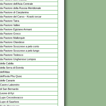
da Pastore dell'Asia Centrale
da Pastore della Russia Meridionale
da Pastore di Ciarplanina
da Pastore del Carso - Kraski ovcar
da Pastore Tatra
da Pastore Vallee
da Pastore Egiziano Armant
da Pastore Greco
da Pastore Mallorquin
da Pastore Olandese
da Pastore Scozzese a pelo corto
da Pastore Scozzese a pelo lungo
da Pastore Tedesco
da Pastore Ungherese Lompos
ella Cabilia
ella Serra di Estrela
ell'Atlas
dell'Isola Phu Quoc
delle Canarie
Castro Laboreiro
di San Bernardo
Leone di Kyi
Lupo Cecoslovacco
Lupo di Saarloos