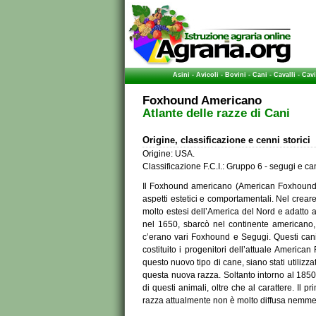
Asini
-
Avicoli
-
Bovini
-
Cani
-
Cavalli
-
Cavi
Foxhound Americano
Atlante delle razze di Cani
Origine, classificazione e cenni storici
Origine: USA.
Classificazione F.C.I.: Gruppo 6 - segugi e ca
Il Foxhound americano (American Foxhound) 
aspetti estetici e comportamentali. Nel crear
molto estesi dell’America del Nord e adatto 
nel 1650, sbarcò nel continente americano,
c’erano vari Foxhound e Segugi. Questi cani 
costituito i progenitori dell’attuale Americ
questo nuovo tipo di cane, siano stati utilizzat
questa nuova razza. Soltanto intorno al 1850
di questi animali, oltre che al carattere. Il 
razza attualmente non è molto diffusa nemmeno