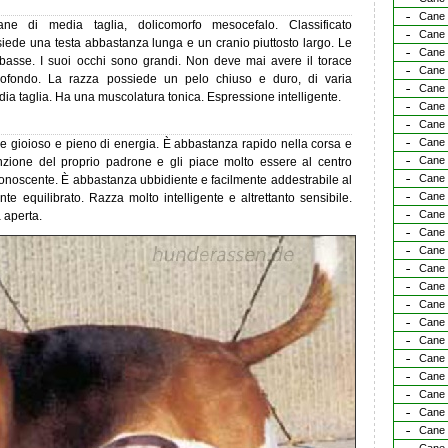
Cane 
e di media taglia, dolicomorfo mesocefalo. Classificato
Cane 
ede una testa abbastanza lunga e un cranio piuttosto largo. Le
Cane 
basse. I suoi occhi sono grandi. Non deve mai avere il torace
Cane 
ofondo. La razza possiede un pelo chiuso e duro, di varia
Cane 
ia taglia. Ha una muscolatura tonica. Espressione intelligente.
Cane 
Cane 
Cane 
e gioioso e pieno di energia. È abbastanza rapido nella corsa e
Cane 
nzione del proprio padrone e gli piace molto essere al centro
Cane 
iconoscente. È abbastanza ubbidiente e facilmente addestrabile al
Cane 
te equilibrato. Razza molto intelligente e altrettanto sensibile.
Cane 
 aperta.
Cane 
Cane 
Cane d
Cane d
Cane d
Cane 
Cane 
Cane 
Cane 
Cane 
Cane 
Cane 