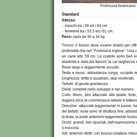
Foxhound Americano 
Standard
Altezza:
- maschi tra i 56 ed i 64 cm
- femmine tra i 53,5 ed i 61 cm.
Peso:
varia da 30 a 34 kg.
Tronco: il torace deve essere ampio per offri
profondità che nel “Foxhound inglese”. Una c
un cane alto 59 cm. Le costole sono ben evid
elasticità è data dai fianchi, la cui larghezz
Rene largo e leggermente arcuato.
Testa e muso: abbastanza lunga, occipite 
lunghezza, dritto e quadrato, stop moderato.
Tartufo: di giusta grandezza.
Denti: completi nello sviluppo e nel numero.
Collo: libero, ben attaccato alle spalle, fo
leggera plica di commessura labiale è tuttavia
Orecchie: attaccate leggermente in basso, l
del tartufo; esse sono di struttura fine, ab
la testa; la parte anteriore leggermente ricurv
Occhi: grandi, ben spaziati, dall’espressione
o nocciola.
Arti: anteriori diritti, con buona ossatura rob