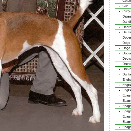
Coton
Cur
Curly
Dalma
Dandi
Deer
Deuts
Dobe
Dogo 
Dogo
Dogue
Deuts
Drent
Dreve
Dunk
Engli
Englis
Englis
Epagn
Epagn
Epagn
Epagn
Epagn
Epagn
Epagn