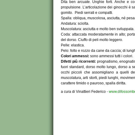
Dita ben arcuate. Unghie forti. Anche e co
propulsione. L’articolazione dei ginocchi è s
gomito. Piedi serrati e compatti.
Spalla: obliqua, muscolosa, asciutta, né pes
Andatura: sciolta.
Muscolatura: asciutta e molto ben sviluppata.
Coda: attaccata moderatamente in alto; porta
del dorso. Ciuffo di peli molto leggero.
Pelle: elastica.
Pelo: folto e rozzo da cane da caccia; di lun
Colori ammessi:
sono ammessi tutti i colori.
Difetti più ricorrenti:
prognatismo, enognatism
fuori standard, dorso molto lungo, dorso a sel
occhi piccoli che assomigliano a quelli del
muscolatura, arti storti, piedi lunghi, movime
carattere timido o pauroso, spalla diritta.
a cura di Vinattieri Federico -
www.difossombr