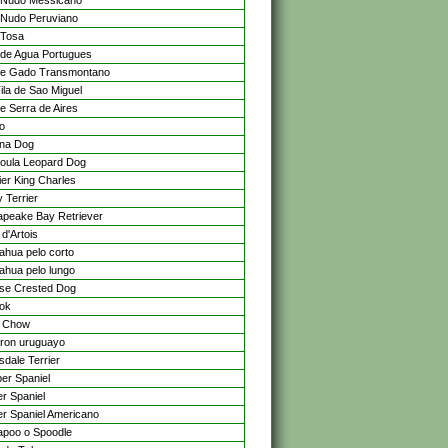
 Nudo Messicano
Nudo Peruviano
 Tosa
de Agua Portugues
e Gado Transmontano
ila de Sao Miguel
e Serra de Aires
no
ina Dog
oula Leopard Dog
ier King Charles
 Terrier
peake Bay Retriever
d'Artois
ahua pelo corto
ahua pelo lungo
se Crested Dog
ok
 Chow
ron uruguayo
sdale Terrier
er Spaniel
r Spaniel
r Spaniel Americano
poo o Spoodle