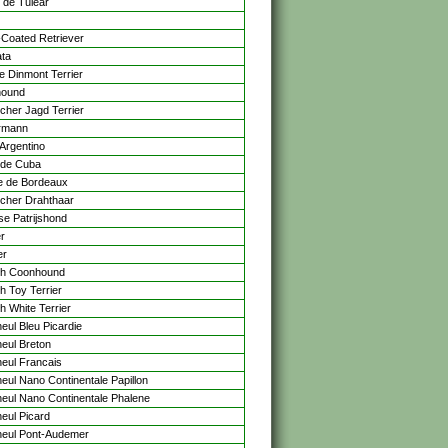
 de Tulear
-Coated Retriever
ta
e Dinmont Terrier
hound
cher Jagd Terrier
rmann
Argentino
 de Cuba
 de Bordeaux
cher Drahthaar
se Patrijshond
r
er
sh Coonhound
h Toy Terrier
h White Terrier
eul Bleu Picardie
eul Breton
eul Francais
eul Nano Continentale Papillon
eul Nano Continentale Phalene
eul Picard
eul Pont-Audemer