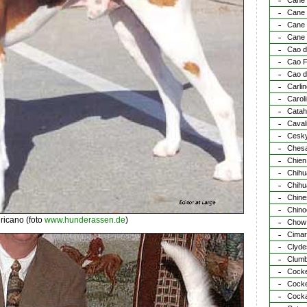
Cane
Cane 
Cane
Cane 
Cao d
Cao F
Cao d
Carli
Carol
Catah
Caval
Cesky
Chesa
Chien 
Chihu
Chihu
Chine
Chino
icano (foto
www.hunderassen.de
)
Chow
Cimar
Clyde
Clumb
Cocke
Cocke
Cocka