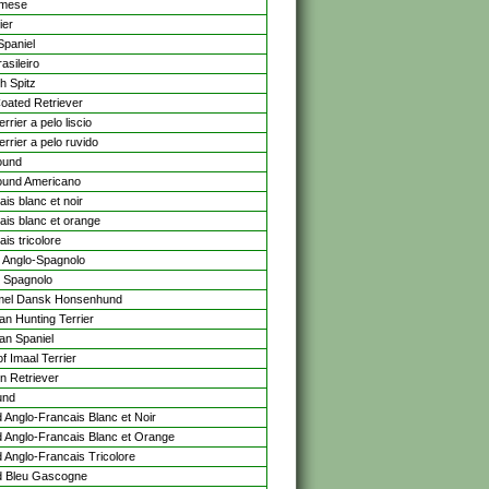
imese
ier
Spaniel
rasileiro
h Spitz
Coated Retriever
rrier a pelo liscio
rrier a pelo ruvido
ound
und Americano
is blanc et noir
ais blanc et orange
is tricolore
 Anglo-Spagnolo
 Spagnolo
el Dansk Honsenhund
n Hunting Terrier
n Spaniel
f Imaal Terrier
n Retriever
und
 Anglo-Francais Blanc et Noir
 Anglo-Francais Blanc et Orange
 Anglo-Francais Tricolore
 Bleu Gascogne