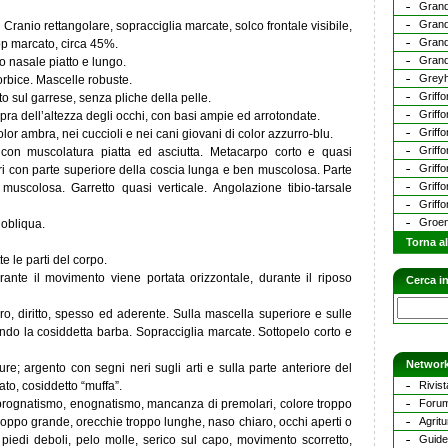
Grand
Grand
ranio rettangolare, sopracciglia marcate, solco frontale visibile,
Grand
op marcato, circa 45%.
Gran
so nasale piatto e lungo.
Grey
orbice. Mascelle robuste.
Griff
to sul garrese, senza pliche della pelle.
Griffo
pra dell’altezza degli occhi, con basi ampie ed arrotondate.
Griff
lor ambra, nei cuccioli e nei cani giovani di color azzurro-blu.
Griffo
e con muscolatura piatta ed asciutta. Metacarpo corto e quasi
Griff
iori con parte superiore della coscia lunga e ben muscolosa. Parte
Griffo
muscolosa. Garretto quasi verticale. Angolazione tibio-tarsale
Griffo
Groen
 obliqua.
Torna a
e le parti del corpo.
ante il movimento viene portata orizzontale, durante il riposo
Cerca in
ro, diritto, spesso ed aderente. Sulla mascella superiore e sulle
ando la cosiddetta barba. Sopracciglia marcate. Sottopelo corto e
Network
ure; argento con segni neri sugli arti e sulla parte anteriore del
to, cosiddetto “muffa”.
Rivist
prognatismo, enognatismo, mancanza di premolari, colore troppo
Forum
troppo grande, orecchie troppo lunghe, naso chiaro, occhi aperti o
Agritu
i, piedi deboli, pelo molle, serico sul capo, movimento scorretto,
Guide 