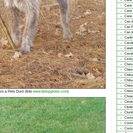
Cane
Cane 
Cane
Cane 
Cao d
Cao F
Cao d
Carli
Carol
Catah
Caval
Cesky
Chesa
Chien 
Chihu
Chihu
Chine
Chino
o a Pelo Duro (foto
www.tiptopglobe.com
)
Chow
Cimar
Clyde
Clumb
Cocke
Cocke
Cocka