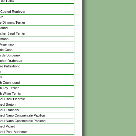
 de Tulear
-Coated Retriever
ta
e Dinmont Terrier
hound
cher Jagd Terrier
rmann
Argentino
 de Cuba
 de Bordeaux
cher Drahthaar
se Patrijshond
r
er
sh Coonhound
h Toy Terrier
h White Terrier
eul Bleu Picardie
eul Breton
eul Francais
eul Nano Continentale Papillon
eul Nano Continentale Phalene
eul Picard
eul Pont-Audemer