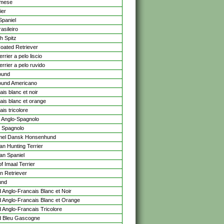
imese
ier
Spaniel
rasileiro
h Spitz
Coated Retriever
rrier a pelo liscio
rrier a pelo ruvido
ound
und Americano
is blanc et noir
ais blanc et orange
is tricolore
 Anglo-Spagnolo
 Spagnolo
el Dansk Honsenhund
n Hunting Terrier
n Spaniel
f Imaal Terrier
n Retriever
und
 Anglo-Francais Blanc et Noir
 Anglo-Francais Blanc et Orange
 Anglo-Francais Tricolore
 Bleu Gascogne