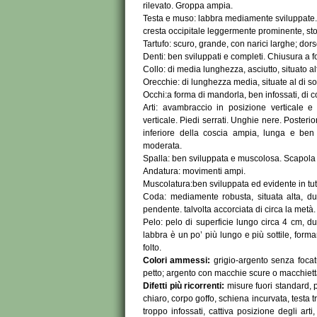
rilevato. Groppa ampia.
Testa e muso: labbra mediamente sviluppate. C
cresta occipitale leggermente prominente, st
Tartufo: scuro, grande, con narici larghe; dor
Denti: ben sviluppati e completi. Chiusura a f
Collo: di media lunghezza, asciutto, situato al
Orecchie: di lunghezza media, situate al di so
Occhi:a forma di mandorla, ben infossati, di co
Arti: avambraccio in posizione verticale 
verticale. Piedi serrati. Unghie nere. Poster
inferiore della coscia ampia, lunga e ben 
moderata.
Spalla: ben sviluppata e muscolosa. Scapola
Andatura: movimenti ampi.
Muscolatura:ben sviluppata ed evidente in tutt
Coda: mediamente robusta, situata alta, dur
pendente. talvolta accorciata di circa la metà.
Pelo: pelo di superficie lungo circa 4 cm, du
labbra è un po’ più lungo e più sottile, form
folto.
Colori ammessi:
grigio-argento senza focat
petto; argento con macchie scure o macchietta
Difetti più ricorrenti:
misure fuori standard, 
chiaro, corpo goffo, schiena incurvata, testa 
troppo infossati, cattiva posizione degli art