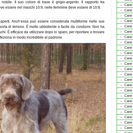
nobile. Il suo colore di base è grigio-argento. Il rapporto tra
Cane 
eve essere nei maschi 10:9, nelle femmine deve essere di 10:8.
Cane 
Cane 
Cane 
 aperti. Anch’essa può essere considerata multiforme nelle sue
Cane 
sorta di terreno. È molto ubbidiente e facile da condurre. Non ha
Cane 
i. È efficace da utilizzare dopo lo sparo, per riportare e trovare
Cane 
ffeziona in modo incredibile al padrone.
Cane 
Cane 
Cane 
Cane 
Cane 
Cane 
Cane 
Cane d
Cane d
Cane d
Cane 
Cane 
Cane 
Cane 
Cane 
Cane 
Cane 