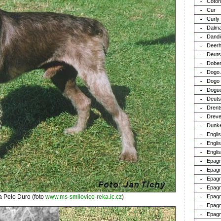
Coton
Cur
Curly
Dalma
Dandi
Deer
Deuts
Dobe
Dogo 
Dogo
Dogue
Deuts
Drent
Dreve
Dunk
Engli
Englis
Englis
Epagn
Epagn
Epagn
Epagn
 Pelo Duro (foto
www.ms-smilovice-reka.ic.cz
)
Epagn
Epagn
Epagn