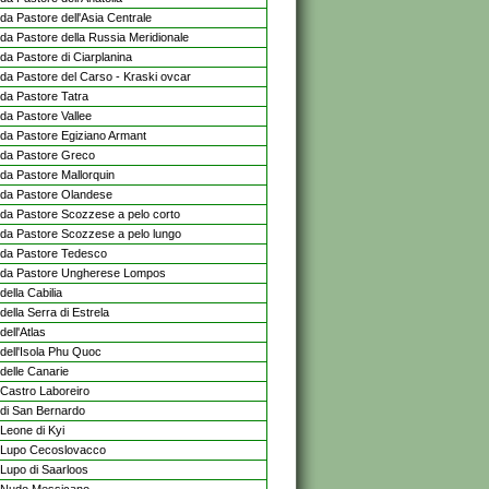
da Pastore dell'Asia Centrale
da Pastore della Russia Meridionale
da Pastore di Ciarplanina
da Pastore del Carso - Kraski ovcar
da Pastore Tatra
da Pastore Vallee
da Pastore Egiziano Armant
da Pastore Greco
da Pastore Mallorquin
da Pastore Olandese
da Pastore Scozzese a pelo corto
da Pastore Scozzese a pelo lungo
da Pastore Tedesco
da Pastore Ungherese Lompos
ella Cabilia
ella Serra di Estrela
ell'Atlas
dell'Isola Phu Quoc
delle Canarie
Castro Laboreiro
di San Bernardo
Leone di Kyi
Lupo Cecoslovacco
Lupo di Saarloos