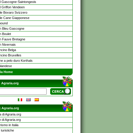
 Gascogne-Saintongeois
 Griffon Vendeen
e Bovaro Svizzero
de Cane Giapponese
hound
on Bleu Gascogne
n Boulet
on Fauve Bretagne
n Nivernais
oncino Belga
ncino Bruxelles
ne a pelo duro Korthals
landese
lla Home
 Agraria.org
 Agraria.org
a di Agraria.org
 di Agraria.org
rismo in Italia
turistiche