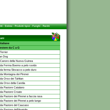
tti
-
Estimo
-
Prodotti tipici
-
Funghi
-
Parchi
ani
italiane
estere da C a G
Terrier
an Dog
Canoro della Nuova Guinea
da Ferma Boemo a pelo ruvido
da ferma Slovacco a pelo duro
da Montagna dei Pirenei
da Orso dei Tahltan
da Orso della Carelia
da Pastore Catalano
da Pastore Croato
da Pastore dei Pirenei a faccia rasa
da Pastore dei Pirenei a pelo lungo
da Pastore del Caucaso
da Pastore dell'Anatolia