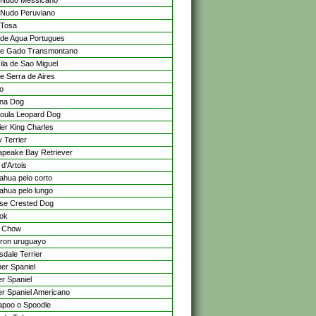
 Nudo Messicano
Nudo Peruviano
 Tosa
de Agua Portugues
e Gado Transmontano
ila de Sao Miguel
e Serra de Aires
no
ina Dog
oula Leopard Dog
ier King Charles
 Terrier
peake Bay Retriever
d'Artois
ahua pelo corto
ahua pelo lungo
se Crested Dog
ok
 Chow
ron uruguayo
sdale Terrier
er Spaniel
r Spaniel
r Spaniel Americano
poo o Spoodle