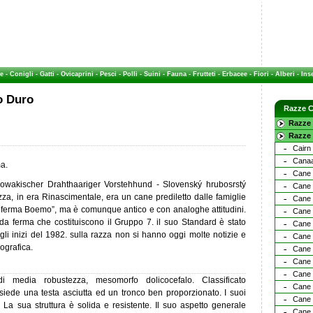
e
-
Conigli
-
Gatti
-
Ovicaprini
-
Pesci
-
Polli
-
Suini
-
Fauna
-
Frutteti
-
Erbacee
-
Fiori
-
Alberi
-
Inse
o Duro
Razze C
Razze 
Razze 
Cairn 
Cana
ma.
Cane 
owakischer Drahthaariger Vorstehhund - Slovenský hrubosrstý
Cane 
za, in era Rinascimentale, era un cane prediletto dalle famiglie
Cane 
a ferma Boemo”, ma è comunque antico e con analoghe attitudini.
Cane 
da ferma che costituiscono il Gruppo 7. il suo Standard è stato
Cane 
li inizi del 1982. sulla razza non si hanno oggi molte notizie e
Cane 
ografica.
Cane 
Cane 
Cane 
 media robustezza, mesomorfo dolicocefalo. Classificato
Cane 
iede una testa asciutta ed un tronco ben proporzionato. I suoi
Cane 
. La sua struttura è solida e resistente. Il suo aspetto generale
Cane 