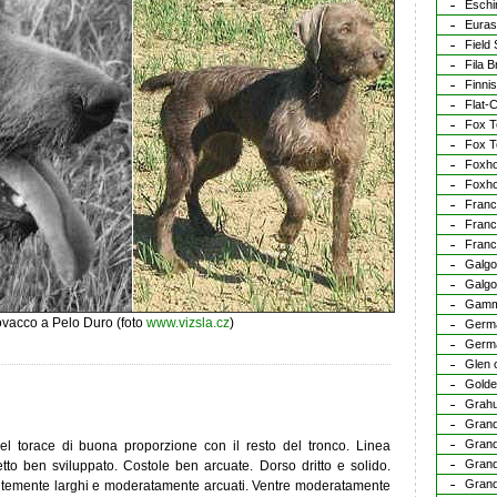
Esch
Euras
Field 
Fila B
Finnis
Flat-
Fox Te
Fox Te
Foxh
Foxho
Franca
Franc
Franca
Galgo
Galgo
Gamm
vacco a Pelo Duro (foto
www.vizsla.cz
)
Germa
Germa
Glen o
Golde
Grah
Grand
Grand
el torace di buona proporzione con il resto del tronco. Linea
Grand
petto ben sviluppato. Costole ben arcuate. Dorso dritto e solido.
Grand
ntemente larghi e moderatamente arcuati. Ventre moderatamente