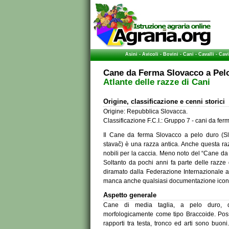
Asini
-
Avicoli
-
Bovini
-
Cani
-
Cavalli
-
Cavi
Cane da Ferma Slovacco a Pel
Atlante delle razze di Cani
Origine, classificazione e cenni storici
Origine: Repubblica Slovacca.
Classificazione F.C.I.: Gruppo 7 - cani da fer
Il Cane da ferma Slovacco a pelo duro (Sl
stavač) è una razza antica. Anche questa raz
nobili per la caccia. Meno noto del “Cane d
Soltanto da pochi anni fa parte delle razze 
diramato dalla Federazione Internazionale ag
manca anche qualsiasi documentazione icon
Aspetto generale
Cane di media taglia, a pelo duro, di
morfologicamente come tipo Braccoide. Poss
rapporti tra testa, tronco ed arti sono buoni