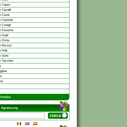
e Capre
 Cavalli
 Cavie
 Colombi
 Conigli
e Faraone
 Gatti
e Oche
e Pecore
 Polli
 Suini
 Tacchini
a
ggina
re
na
l'indice
 Agraria.org