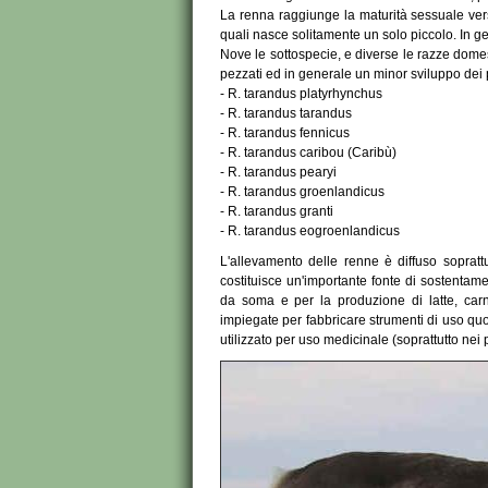
La renna raggiunge la maturità sessuale vers
quali nasce solitamente un solo piccolo. In 
Nove le sottospecie, e diverse le razze dome
pezzati ed in generale un minor sviluppo dei 
- R. tarandus platyrhynchus
- R. tarandus tarandus
- R. tarandus fennicus
- R. tarandus caribou (Caribù)
- R. tarandus pearyi
- R. tarandus groenlandicus
- R. tarandus granti
- R. tarandus eogroenlandicus
L'allevamento delle renne è diffuso soprattu
costituisce un'importante fonte di sostentame
da soma e per la produzione di latte, car
impiegate per fabbricare strumenti di uso quot
utilizzato per uso medicinale (soprattutto nei p