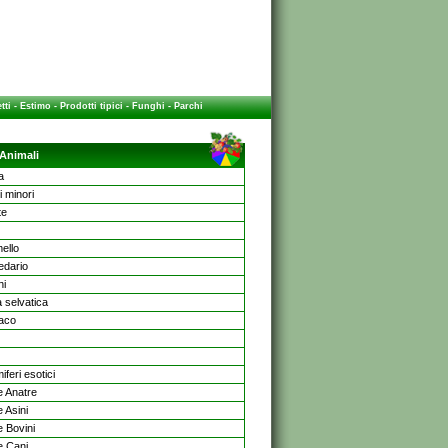
tti
-
Estimo
-
Prodotti tipici
-
Funghi
-
Parchi
 Animali
a
i minori
te
ello
dario
ni
 selvatica
aco
feri esotici
 Anatre
 Asini
 Bovini
 Cani