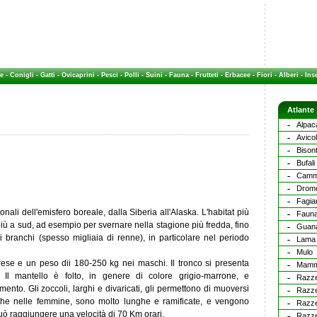
e
-
Conigli
-
Gatti
-
Ovicaprini
-
Pesci
-
Polli
-
Suini
-
Fauna
-
Frutteti
-
Erbacee
-
Fiori
-
Alberi
-
Inse
Atlante
Alpac
Avicol
Bison
Bufali
Camm
Drome
Fagia
onali dell'emisfero boreale, dalla Siberia all'Alaska. L'habitat più
Fauna
ù a sud, ad esempio per svernare nella stagione più fredda, fino
Guan
i branchi (spesso migliaia di renne), in particolare nel periodo
Lama
Mulo
ese e un peso dii 180-250 kg nei maschi. Il tronco si presenta
Mammi
i. Il mantello è folto, in genere di colore grigio-marrone, e
Razze
ento. Gli zoccoli, larghi e divaricati, gli permettono di muoversi
Razze
nche nelle femmine, sono molto lunghe e ramificate, e vengono
Razze
ò raggiungere una velocità di 70 Km orari.
Razze