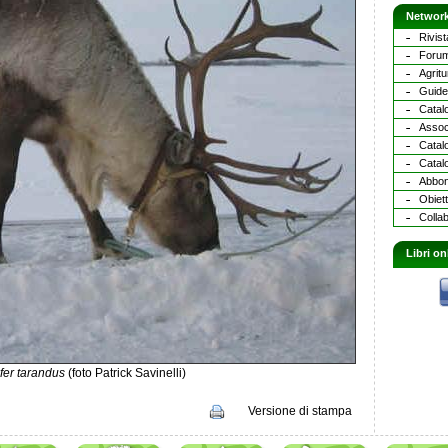
Network
Rivist
Forum
Agritu
Guide 
Catalo
Assoc
Catal
Catalo
Abbona
Obiett
Collab
Libri on
fer tarandus
(foto Patrick Savinelli)
Versione di stampa