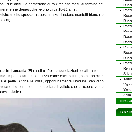
o i due anni. La gestazione dura circa otto mesi, al termine dei
Razz
genere renne domestiche vivono circa 18-21 anni.
Razze
stiche (molto spesso in queste razze si notano mantelli bianchi o
Razze
palchi).
Razze
Razze
Razz
Razze
Razz
Razz
Razze
Razze
Razze
Renn
tto in Lapponia (Finlandia). Per le popolazioni locali la renna
Selva
nto. In particolare la si utilizza come cavalcatura, come animale
Torto
ne e pelle. Anche le ossa, opportunamente lavorate, venivano
Vigog
idiano. Le corna, ed in particolare il velluto che le ricopre, viene
Yack
aesi asiatici).
Zebu'
Torna al
Cerca in