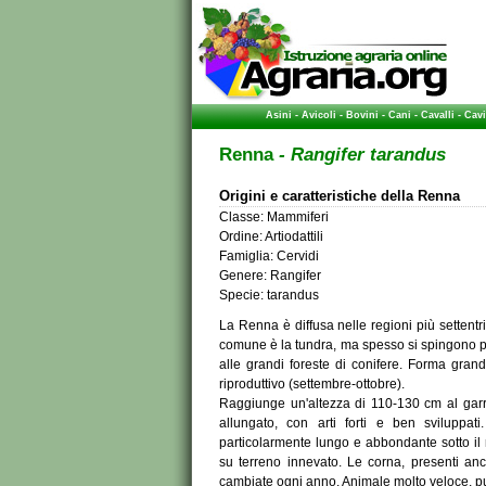
Asini
-
Avicoli
-
Bovini
-
Cani
-
Cavalli
-
Cavi
Renna
- Rangifer tarandus
Origini e caratteristiche della Renna
Classe: Mammiferi
Ordine: Artiodattili
Famiglia: Cervidi
Genere: Rangifer
Specie: tarandus
La Renna è diffusa nelle regioni più settentri
comune è la tundra, ma spesso si spingono pi
alle grandi foreste di conifere. Forma grand
riproduttivo (settembre-ottobre).
Raggiunge un'altezza di 110-130 cm al garr
allungato, con arti forti e ben sviluppat
particolarmente lungo e abbondante sotto il m
su terreno innevato. Le corna, presenti a
cambiate ogni anno. Animale molto veloce, pu