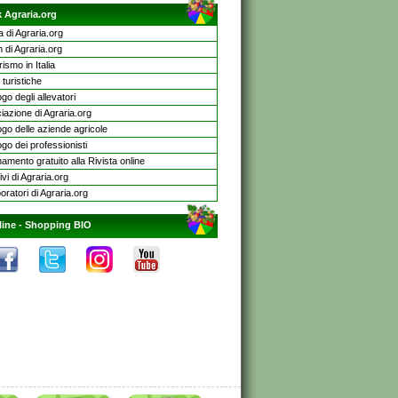
 Agraria.org
a di Agraria.org
 di Agraria.org
rismo in Italia
turistiche
go degli allevatori
iazione di Agraria.org
ogo delle aziende agricole
go dei professionisti
mento gratuito alla Rivista online
ivi di Agraria.org
oratori di Agraria.org
line -
Shopping BIO